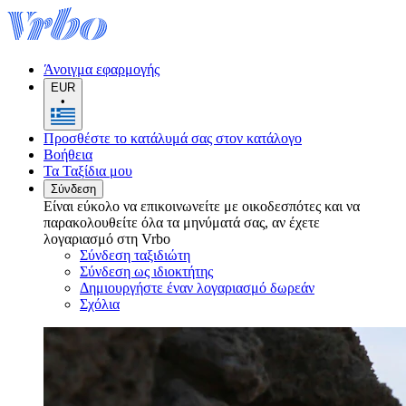
Άνοιγμα εφαρμογής
EUR
•
Προσθέστε το κατάλυμά σας στον κατάλογο
Βοήθεια
Τα Ταξίδια μου
Σύνδεση
Είναι εύκολο να επικοινωνείτε με οικοδεσπότες και να
παρακολουθείτε όλα τα μηνύματά σας, αν έχετε
λογαριασμό στη Vrbo
Σύνδεση ταξιδιώτη
Σύνδεση ως ιδιοκτήτης
Δημιουργήστε έναν λογαριασμό δωρεάν
Σχόλια