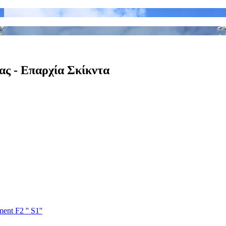
σας - Επαρχία Σκίκντα
nt F2 '' S1''