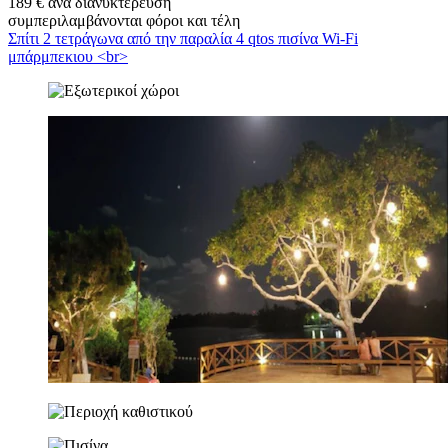
189 € ανά διανυκτέρευση
συμπεριλαμβάνονται φόροι και τέλη
Σπίτι 2 τετράγωνα από την παραλία 4 qtos πισίνα Wi-Fi
μπάρμπεκιου <br>