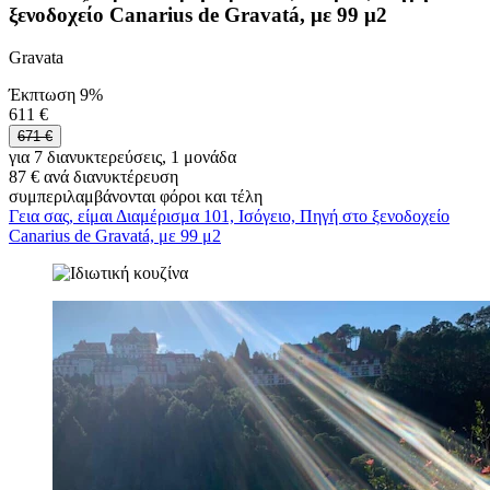
ξενοδοχείο Canarius de Gravatá, με 99 μ2
Gravata
Έκπτωση 9%
611 €
671 €
για 7 διανυκτερεύσεις, 1 μονάδα
87 € ανά διανυκτέρευση
συμπεριλαμβάνονται φόροι και τέλη
Γεια σας, είμαι Διαμέρισμα 101, Ισόγειο, Πηγή στο ξενοδοχείο
Canarius de Gravatá, με 99 μ2