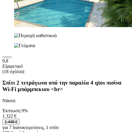
9,8
Εξαιρετικό
(18 σχόλια)
Σπίτι 2 τετράγωνα από την παραλία 4 qtos πισίνα
Wi-Fi μπάρμπεκιου <br>
Niteroi
Έκπτωση 9%
1.322 €
1.448 €
για 7 διανυκτερεύσεις, 1 σπίτι