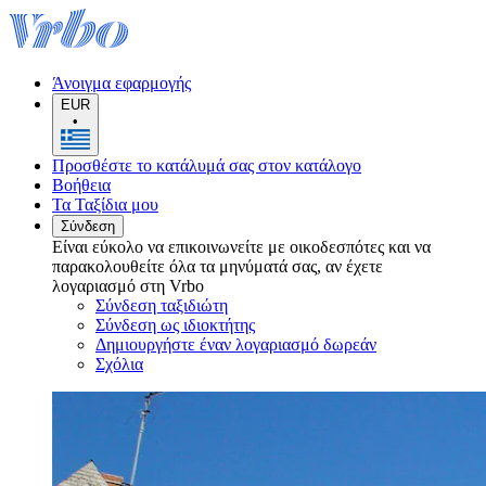
Άνοιγμα εφαρμογής
EUR
•
Προσθέστε το κατάλυμά σας στον κατάλογο
Βοήθεια
Τα Ταξίδια μου
Σύνδεση
Είναι εύκολο να επικοινωνείτε με οικοδεσπότες και να
παρακολουθείτε όλα τα μηνύματά σας, αν έχετε
λογαριασμό στη Vrbo
Σύνδεση ταξιδιώτη
Σύνδεση ως ιδιοκτήτης
Δημιουργήστε έναν λογαριασμό δωρεάν
Σχόλια