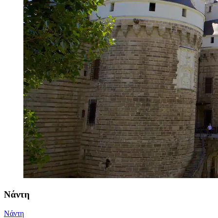
Νάντη
Νάντη