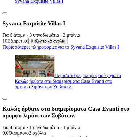
Syvana Exquisite Villas I
Syvana Exquisite Villas I
Για 6 άτομα · 3 υπνοδωμάτια · 3 μπάνια
10
Εξαιρετικό
9 εξωτερικά σχόλια
Περισσότερες πληροφορίες για το Syvana Exquisite Villas I
Περισσότερες πληροφορίες για το
Καλώς ήρθατε στα διαμερίσματα Casa Evanti στο
όμορφο λιμάνι των Συβότων.
Καλώς ήρθατε στα διαμερίσματα Casa Evanti στο
όμορφο λιμάνι των Συβότων.
Για 4 άτομα · 1 υπνοδωμάτιο · 1 μπάνιο
9,0
Θαυμάσιο
2 σχόλια