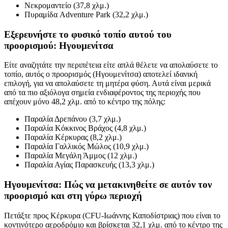
Νεκρομαντείο (37,8 χλμ.)
Πυραμίδα Adventure Park (32,2 χλμ.)
Εξερευνήστε το φυσικό τοπίο αυτού του
προορισμού: Ηγουμενίτσα
Είτε αναζητάτε την περιπέτεια είτε απλά θέλετε να απολαύσετε το
τοπίο, αυτός ο προορισμός (Ηγουμενίτσα) αποτελεί ιδανική
επιλογή, για να απολαύσετε τη μητέρα φύση. Αυτά είναι μερικά
από τα πιο αξιόλογα σημεία ενδιαφέροντος της περιοχής που
απέχουν μόνο 48,2 χλμ. από το κέντρο της πόλης:
Παραλία Δρεπάνου (3,7 χλμ.)
Παραλία Κόκκινος Βράχος (4,8 χλμ.)
Παραλία Κέρκυρας (8,2 χλμ.)
Παραλία Γαλλικός Μώλος (10,9 χλμ.)
Παραλία Μεγάλη Άμμος (12 χλμ.)
Παραλία Αγίας Παρασκευής (13,3 χλμ.)
Ηγουμενίτσα: Πώς να μετακινηθείτε σε αυτόν τον
προορισμό και στη γύρω περιοχή
Πετάξτε προς Κέρκυρα (CFU-Ιωάννης Καποδίστριας) που είναι το
κοντινότερο αεροδρόμιο και βρίσκεται 32,1 χλμ. από το κέντρο της