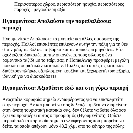
Περισσότερος χώρος, περισσότερη ησυχία, περισσότερες
παροχές - μεγαλύτερη αξία
Ηγουμενίτσα: Απολαύστε την παραθαλάσσια
περιοχή
Ηγουμενίτσα: Απολαύστε τα μνημεία και άλλες ομορφιές της
περιοχής. Πολλοί επισκέπτες επιλέγουν αυτήν την πόλη για τη θέα
στα νησιά, τις βόλτες με βάρκα και τις τοπικές περιηγήσεις. Είτε
σχεδιάζετε διακοπές με την οικογένεια, τους φίλους ή ένα
ρομαντικό ταξίδι με το ταίρι σας, η HomeAway προσφέρει μεγάλη
ποικιλία τουριστικών κατοικιών. Πολλές από αυτές τις κατοικίες
διαθέτουν πλήρως εξοπλισμένη κουζίνα και ξεχωριστή τραπεζαρία,
ιδανική για να διασκεδάσετε.
Ηγουμενίτσα: Αξιοθέατα εδώ και στη γύρω περιοχή
Αναζητάτε κορυφαία σημεία ενδιαφέροντος για να επισκεφτείτε
στην περιοχή; Αν και μπορεί να σας δελεάζει η ιδέα να διαμείνετε
στην άνετη τουριστική κατοικία σας, δεν θέλετε να δείτε όλα όσα
έχει να προσφέρει αυτός ο προορισμός (Ηγουμενίτσα); Ορίστε
μερικά από τα κορυφαία σημεία ενδιαφέροντος που μπορείτε να
δείτε, τα οποία απέχουν μόνο 48,2 χλμ. από το κέντρο της πόλης: