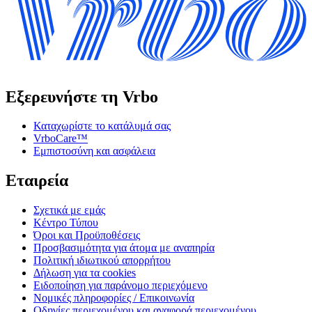
Εξερευνήστε τη Vrbo
Καταχωρίστε το κατάλυμά σας
VrboCare™
Εμπιστοσύνη και ασφάλεια
Εταιρεία
Σχετικά με εμάς
Κέντρο Τύπου
Όροι και Προϋποθέσεις
Προσβασιμότητα για άτομα με αναπηρία
Πολιτική ιδιωτικού απορρήτου
Δήλωση για τα cookies
Ειδοποίηση για παράνομο περιεχόμενο
Νομικές πληροφορίες / Επικοινωνία
Οδηγίες περιεχομένου και αναφορά περιεχομένου