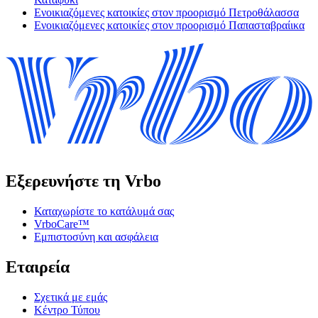
Ενοικιαζόμενες κατοικίες στον προορισμό Πετροθάλασσα
Ενοικιαζόμενες κατοικίες στον προορισμό Παπασταβραίικα
Εξερευνήστε τη Vrbo
Καταχωρίστε το κατάλυμά σας
VrboCare™
Εμπιστοσύνη και ασφάλεια
Εταιρεία
Σχετικά με εμάς
Κέντρο Τύπου