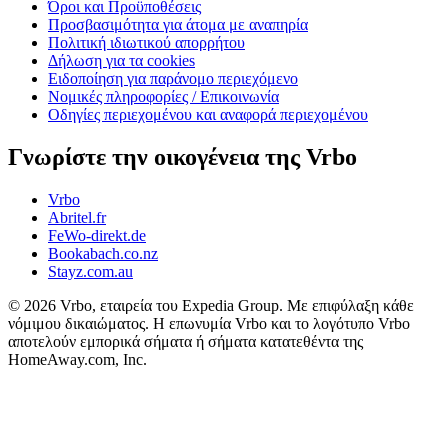
Όροι και Προϋποθέσεις
Προσβασιμότητα για άτομα με αναπηρία
Πολιτική ιδιωτικού απορρήτου
Δήλωση για τα cookies
Ειδοποίηση για παράνομο περιεχόμενο
Νομικές πληροφορίες / Επικοινωνία
Οδηγίες περιεχομένου και αναφορά περιεχομένου
Γνωρίστε την οικογένεια της Vrbo
Vrbo
Abritel.fr
FeWo-direkt.de
Bookabach.co.nz
Stayz.com.au
© 2026 Vrbo, εταιρεία του Expedia Group. Με επιφύλαξη κάθε
νόμιμου δικαιώματος. Η επωνυμία Vrbo και το λογότυπο Vrbo
αποτελούν εμπορικά σήματα ή σήματα κατατεθέντα της
HomeAway.com, Inc.