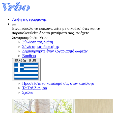
Λήψη της εφαρμογής
Είναι εύκολο να επικοινωνείτε με οικοδεσπότες και να
παρακολουθείτε όλα τα μηνύματά σας, αν έχετε
λογαριασμό στη Vrbo
Σύνδεση ταξιδιώτη
Σύνδεση ως ιδιοκτήτης
Δημιουργήστε έναν λογαριασμό δωρεάν
Βοήθεια
Ελλάδα · EUR ·
Προσθέστε το κατάλυμά σας στον κατάλογο
Τα Ταξίδια μου
Σχόλια