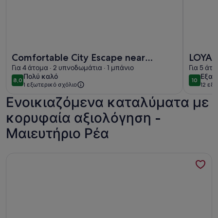
Περισσότερες πληροφορίες για το Comfortable City Escape
Περισσότε
Comfortable City Escape near
LOYA's apartment, 5 min away
Niarchos Park
Για 4 άτομα · 2 υπνοδωμάτια · 1 μπάνιο
Stavro
Για 5 άτο
πολύ
εξαι
Πολύ καλό
Εξαι
Center
8,0
10
8,0 στα 10
10 στα 1
1 εξωτερικό σχόλιο
12 εξ
καλό
Ενοικιαζόμενα καταλύματα με
κορυφαία αξιολόγηση -
Μαιευτήριο Ρέα
Περισσότερες πληροφορίες για το Athens Koukaki Penthous