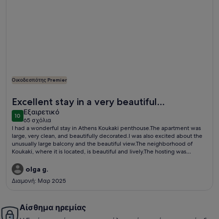
Οικοδεσπότης Premier
Περισσότερες πληροφορίες για το Athens Koukaki Penthous
Excellent stay in a very beautiful
εξαιρετικό
accommodation.
Εξαιρετικό
10
10 στα 10
65 σχόλια
(65
I had a wonderful stay in Athens Koukaki penthouse.The apartment was
σχόλια)
large, very clean, and beautifully decorated.I was also excited about the
unusually large balcony and the beautiful view.The neighborhood of
Koukaki, where it is located, is beautiful and lively.The hosting was
amazing that truly attended to our needs.
olga g.
Διαμονή: Μαρ 2025
Αίσθημα ηρεμίας