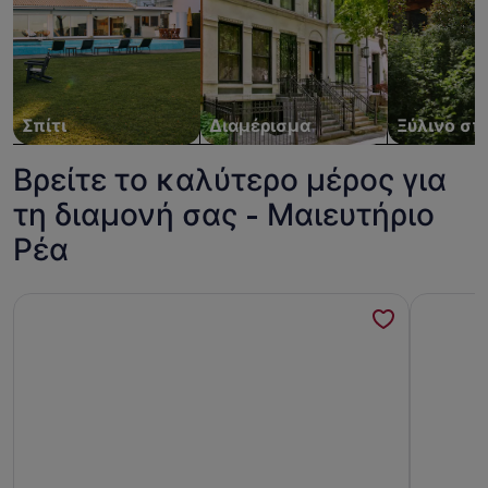
Σπίτι
Διαμέρισμα
Ξύλινο σπ
Βρείτε το καλύτερο μέρος για
τη διαμονή σας - Μαιευτήριο
Ρέα
Περισσότερες πληροφορίες για το Comfortable City Escape
Περισσότε