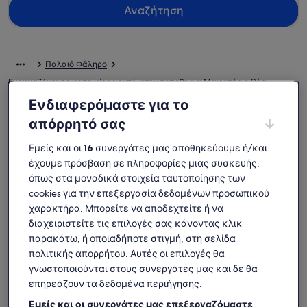
Αναζήτηση
Παλαιό Φάληρο
Ενοικιαζόμενες κατοικίες κοντά στην τοποθεσία Μαιευτήριο Ρέα
Ενδιαφερόμαστε για το
Ρίξτε μια ματιά σε τουριστικές κατοικίες με εύκολη πρόσβαση
απόρρητό σας
στον προορισμό Μαιευτήριο Ρέα που μπορούν να σας κάνουν
να νιώσετε σαν στο σπίτι σας. Ανεξάρτητα του αν ταξιδεύετε
Εμείς και οι
16
συνεργάτες μας αποθηκεύουμε ή/και
με φίλους, την οικογένεια ή ακόμα και κατοικίδια, τα
ενοικιαζόμενα για διακοπές έχουν τις καλύτερες παροχές που
έχουμε πρόσβαση σε πληροφορίες μιας συσκευής,
χρειάζεστε και θέλετε για τη διαμονή σας, που μπορεί να
όπως στα μοναδικά στοιχεία ταυτοποίησης των
περιλαμβάνουν συνδρομητική τηλεόραση και πλυντήριο με
cookies για την επεξεργασία δεδομένων προσωπικού
στεγνωτήριο. Θα μπορείτε να επιλέξετε ένα κατάλυμα που θα
χαρακτήρα. Μπορείτε να αποδεχτείτε ή να
ικανοποιεί όλες τις ανάγκες, όπως μέρη για μη καπνιστές ή
διαχειριστείτε τις επιλογές σας κάνοντας κλικ
προσβάσιμα σε άτομα με αναπηρίες.
παρακάτω, ή οποιαδήποτε στιγμή, στη σελίδα
πολιτικής απορρήτου. Αυτές οι επιλογές θα
Ενοικιαζόμενες κατοικίες με εβδομαδιαίες
γνωστοποιούνται στους συνεργάτες μας και δε θα
εκπτώσεις - Μαιευτήριο Ρέα
επηρεάζουν τα δεδομένα περιήγησης.
Εμφάνιση προσφορών για:
13 Νοε - 20 Νοε
Εμείς και οι συνεργάτες μας επεξεργαζόμαστε