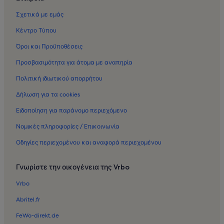
Ενοικιαζόμενες κατοικίες στον προορισμό Παραλία Καλαμάκι
Σχετικά με εμάς
Ενοικιαζόμενες κατοικίες στον προορισμό Ηλιούπολη
Κέντρο Τύπου
Ενοικιαζόμενες κατοικίες στον προορισμό Κέντρο Πολιτισμού
Ίδρυμα Σταύρος Νιάρχος
Όροι και Προϋποθέσεις
Ενοικιαζόμενες κατοικίες στον προορισμό Καλλιθέα
Προσβασιμότητα για άτομα με αναπηρία
Ενοικιαζόμενες κατοικίες στον προορισμό Ωνάσειο
Πολιτική ιδιωτικού απορρήτου
Καρδιοχειρουργικό Κέντρο
Δήλωση για τα cookies
Ενοικιαζόμενες κατοικίες στον προορισμό Εμπορικό Κέντρο
Athens Metro Mall
Ειδοποίηση για παράνομο περιεχόμενο
Ενοικιαζόμενες κατοικίες στον προορισμό Ίδρυμα Μείζονος
Νομικές πληροφορίες / Επικοινωνία
Ελληνισμού
Οδηγίες περιεχομένου και αναφορά περιεχομένου
Ενοικιαζόμενες κατοικίες στον προορισμό Άγιος Δημήτριος
Ενοικιαζόμενες κατοικίες στον προορισμό Νότια Προάστια των
Γνωρίστε την οικογένεια της Vrbo
Αθηνών
Ενοικιαζόμενες κατοικίες στον προορισμό Ολυμπιακό
Vrbo
Συγκρότημα Παραλιακής Ζώνης Φαλήρου
Abritel.fr
Ενοικιαζόμενες κατοικίες στον προορισμό Ανώτατη Σχολή
Καλών Τεχνών Αθηνών
FeWo-direkt.de