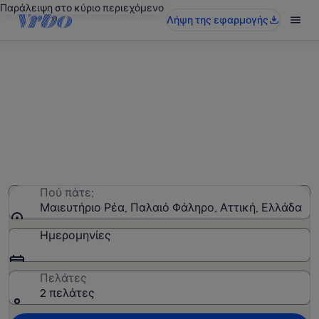
Παράλειψη στο κύριο περιεχόμενο
Λήψη της εφαρμογής
Ενοικιαζόμενα για διακοπές κοντά
στο σημείο ενδιαφέροντος
Μαιευτήριο Ρέα
Βρήκαμε 6.376 εξοχικά σπίτια. Επιλέξτε τις
ημερομηνίες που επιθυμείτε και δείτε τη
διαθεσιμότητα
Πού πάτε;
Μαιευτήριο Ρέα, Παλαιό Φάληρο, Αττική, Ελλάδα
Ημερομηνίες
Πελάτες
2 πελάτες