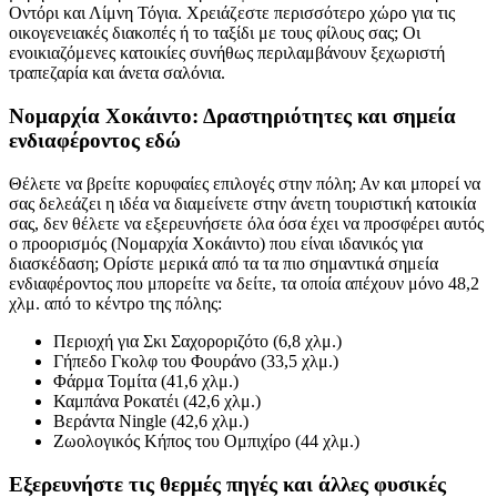
Οντόρι και Λίμνη Τόγια. Χρειάζεστε περισσότερο χώρο για τις
οικογενειακές διακοπές ή το ταξίδι με τους φίλους σας; Οι
ενοικιαζόμενες κατοικίες συνήθως περιλαμβάνουν ξεχωριστή
τραπεζαρία και άνετα σαλόνια.
Νομαρχία Χοκάιντο: Δραστηριότητες και σημεία
ενδιαφέροντος εδώ
Θέλετε να βρείτε κορυφαίες επιλογές στην πόλη; Αν και μπορεί να
σας δελεάζει η ιδέα να διαμείνετε στην άνετη τουριστική κατοικία
σας, δεν θέλετε να εξερευνήσετε όλα όσα έχει να προσφέρει αυτός
ο προορισμός (Νομαρχία Χοκάιντο) που είναι ιδανικός για
διασκέδαση; Ορίστε μερικά από τα τα πιο σημαντικά σημεία
ενδιαφέροντος που μπορείτε να δείτε, τα οποία απέχουν μόνο 48,2
χλμ. από το κέντρο της πόλης:
Περιοχή για Σκι Σαχοροριζότο (6,8 χλμ.)
Γήπεδο Γκολφ του Φουράνο (33,5 χλμ.)
Φάρμα Τομίτα (41,6 χλμ.)
Καμπάνα Ροκατέι (42,6 χλμ.)
Βεράντα Ningle (42,6 χλμ.)
Ζωολογικός Κήπος του Ομπιχίρο (44 χλμ.)
Εξερευνήστε τις θερμές πηγές και άλλες φυσικές