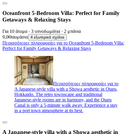
Oceanfront 5-Bedroom Villa: Perfect for Family
Getaways & Relaxing Stays
Για 10 άτομα · 3 υπνοδωμάτια · 2 μπάνια
9,0
Θαυμάσιο
4 εξωτερικά σχόλια
Περισσότερες πληροφορίες για το Oceanfront 5-Bedroom Villa:
Perfect for Family Getaways & Relaxing Stays
Περισσότερες πληροφορίες για το
A Japanese-style villa with a Showa aesthetic in Otaru,
Hokkaido. The retro townscape and traditional
Japanese-style rooms are in harmony, and the Otaru
Canal is only a 5-minute walk away. Experience a stay
in a port town atmosphere at its best.
A Japanese-style villa with a Showa aesthetic in