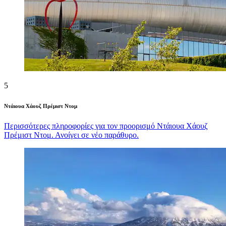
5
Ντάιουα Χάουζ Πρέμιστ Ντομ
Περισσότερες πληροφορίες για τον προορισμό Ντάιουα Χάουζ
Πρέμιστ Ντομ. Ανοίγει σε νέο παράθυρο.