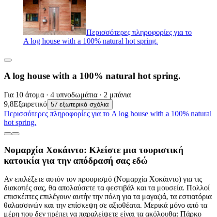
Περισσότερες πληροφορίες για το
A log house with a 100% natural hot spring.
A log house with a 100% natural hot spring.
Για 10 άτομα · 4 υπνοδωμάτια · 2 μπάνια
9,8
Εξαιρετικό
57 εξωτερικά σχόλια
Περισσότερες πληροφορίες για το A log house with a 100% natural
hot spring.
Νομαρχία Χοκάιντο: Κλείστε μια τουριστική
κατοικία για την απόδρασή σας εδώ
Αν επιλέξετε αυτόν τον προορισμό (Νομαρχία Χοκάιντο) για τις
διακοπές σας, θα απολαύσετε τα φεστιβάλ και τα μουσεία. Πολλοί
επισκέπτες επιλέγουν αυτήν την πόλη για τα μαγαζιά, τα εστιατόρια
θαλασσινών και την επίσκεψη σε αξιοθέατα. Μερικά μόνο από τα
μέρη που δεν πρέπει να παραλείψετε είναι τα ακόλουθα: Πάρκο