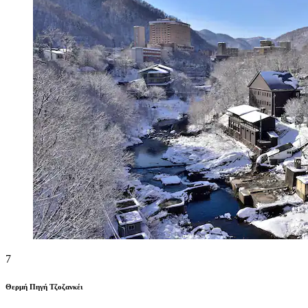
7
Θερμή Πηγή Τζοζανκέι