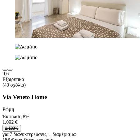
9,6
Εξαιρετικό
(40 σχόλια)
Via Veneto Home
Ρώμη
Έκπτωση 8%
1.092 €
1.183 €
για 7 διανυκτερεύσεις, 1 διαμέρισμα
156 € ανά διανυκτέρευση