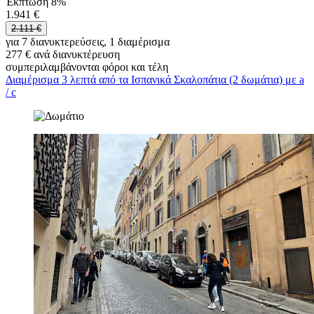
Έκπτωση 8%
1.941 €
2.111 €
για 7 διανυκτερεύσεις, 1 διαμέρισμα
277 € ανά διανυκτέρευση
συμπεριλαμβάνονται φόροι και τέλη
Διαμέρισμα 3 λεπτά από τα Ισπανικά Σκαλοπάτια (2 δωμάτια) με a
/ c