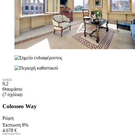
9,2
Θαυμάσιο
(7 σχόλια)
Colosseo Way
Ρώμη
Έκπτωση 8%
4.678 €