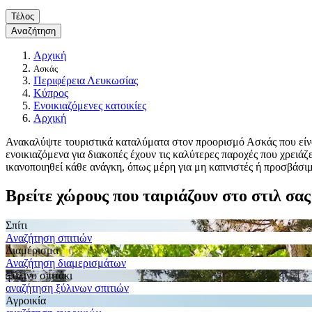
Τέλος
Αναζήτηση
Αρχική
Ασκάς
Περιφέρεια Λευκωσίας
Κύπρος
Ενοικιαζόμενες κατοικίες
Αρχική
Ανακαλύψτε τουριστικά καταλύματα στον προορισμό Ασκάς που είναι α
ενοικιαζόμενα για διακοπές έχουν τις καλύτερες παροχές που χρειάζ
ικανοποιηθεί κάθε ανάγκη, όπως μέρη για μη καπνιστές ή προσβάσι
Βρείτε χώρους που ταιριάζουν στο στιλ σας
Σπίτι
Αναζήτηση σπιτιών
Διαμέρισμα
Αναζήτηση διαμερισμάτων
Ξύλινο σπιτάκι
αναζήτηση ξύλινων σπιτιών
Αγροικία