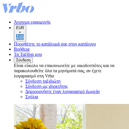
Άνοιγμα εφαρμογής
EUR
•
Προσθέστε το κατάλυμά σας στον κατάλογο
Βοήθεια
Τα Ταξίδια μου
Σύνδεση
Είναι εύκολο να επικοινωνείτε με οικοδεσπότες και να
παρακολουθείτε όλα τα μηνύματά σας, αν έχετε
λογαριασμό στη Vrbo
Σύνδεση ταξιδιώτη
Σύνδεση ως ιδιοκτήτης
Δημιουργήστε έναν λογαριασμό δωρεάν
Σχόλια