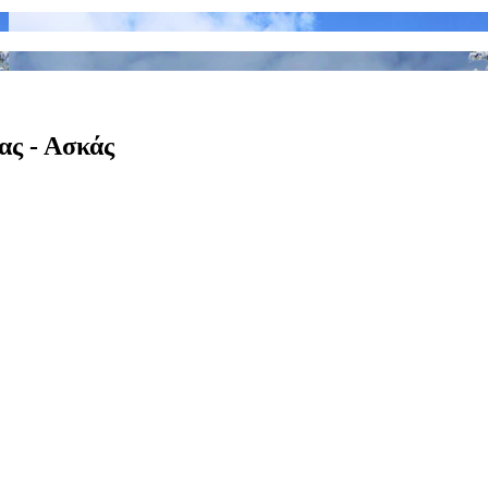
ας - Ασκάς