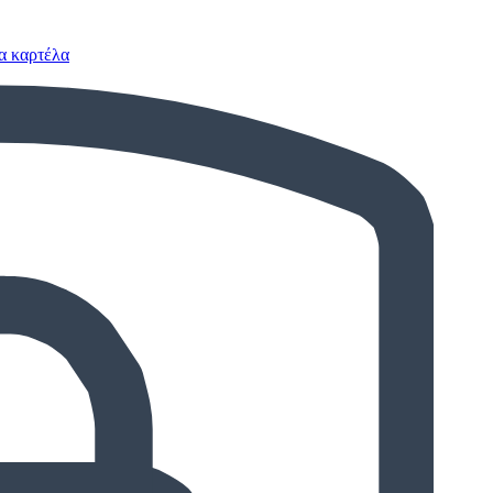
έα καρτέλα