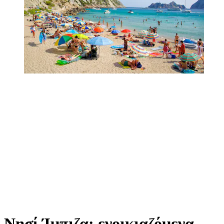
Νησί Ίμπιζα: ενοικιαζόμενα