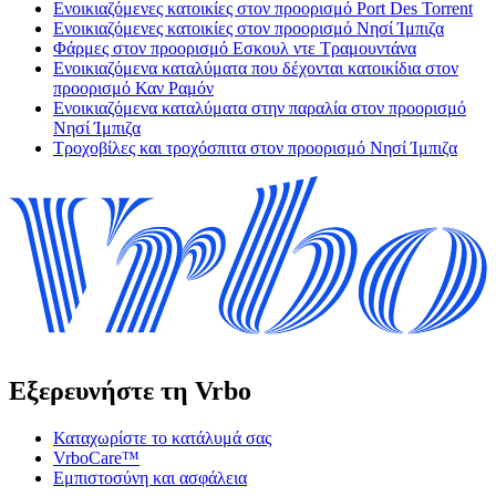
Ενοικιαζόμενες κατοικίες στον προορισμό Port Des Torrent
Ενοικιαζόμενες κατοικίες στον προορισμό Νησί Ίμπιζα
Φάρμες στον προορισμό Εσκουλ ντε Τραμουντάνα
Ενοικιαζόμενα καταλύματα που δέχονται κατοικίδια στον
προορισμό Καν Ραμόν
Ενοικιαζόμενα καταλύματα στην παραλία στον προορισμό
Νησί Ίμπιζα
Τροχοβίλες και τροχόσπιτα στον προορισμό Νησί Ίμπιζα
Εξερευνήστε τη Vrbo
Καταχωρίστε το κατάλυμά σας
VrboCare™
Εμπιστοσύνη και ασφάλεια