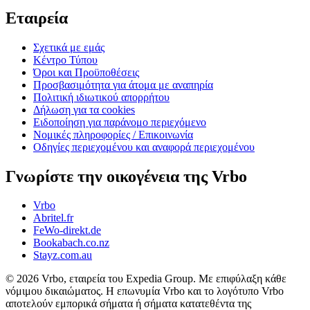
Εταιρεία
Σχετικά με εμάς
Κέντρο Τύπου
Όροι και Προϋποθέσεις
Προσβασιμότητα για άτομα με αναπηρία
Πολιτική ιδιωτικού απορρήτου
Δήλωση για τα cookies
Ειδοποίηση για παράνομο περιεχόμενο
Νομικές πληροφορίες / Επικοινωνία
Οδηγίες περιεχομένου και αναφορά περιεχομένου
Γνωρίστε την οικογένεια της Vrbo
Vrbo
Abritel.fr
FeWo-direkt.de
Bookabach.co.nz
Stayz.com.au
© 2026 Vrbo, εταιρεία του Expedia Group. Με επιφύλαξη κάθε
νόμιμου δικαιώματος. Η επωνυμία Vrbo και το λογότυπο Vrbo
αποτελούν εμπορικά σήματα ή σήματα κατατεθέντα της