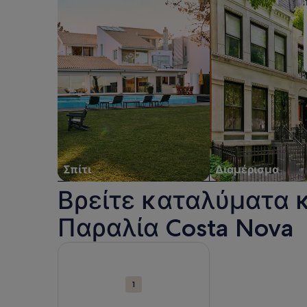
3
Σπίτι
Διαμέρισμα
Βρείτε καταλύματα 
Παραλία Costa Nova
Σημεία
Περισσότερες πληροφορίες για τον προορισμό Π
ενδιαφέροντος
στον
1
χάρτη