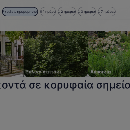
1
Ακριβείς ημερομηνίες
± 1 ημέρα
± 2 ημέρες
± 3 ημέρες
± 7 ημέρες
Ξύλινο σπιτάκι
Αγροικία
κοντά σε κορυφαία σημεί
αραλία Costa Nova. Ανοίγει σε νέο παράθυρο.