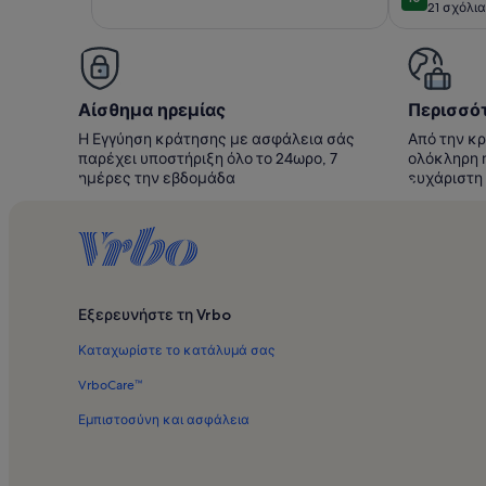
10 στα 10
21 σχόλια
(21
σχόλια)
σχόλια
Αίσθημα ηρεμίας
Περισσότ
Η Εγγύηση κράτησης με ασφάλεια σάς
Από την κρ
παρέχει υποστήριξη όλο το 24ωρο, 7
ολόκληρη η
ημέρες την εβδομάδα
ευχάριστη
Εξερευνήστε τη Vrbo
Καταχωρίστε το κατάλυμά σας
VrboCare™
Εμπιστοσύνη και ασφάλεια