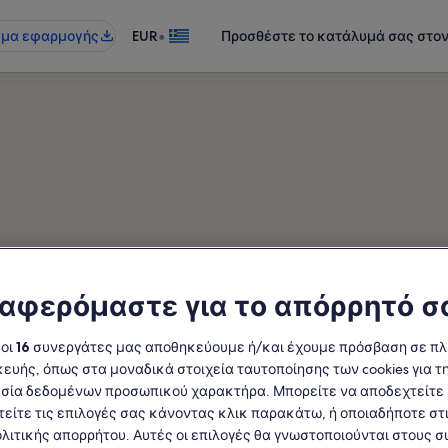
•
γμα εφαρμογής
EUR
Προσθέστε το κατάλυμά σας στο
οπές κοντά στο σημείο ενδι
αφερόμαστε για το απόρρητό σ
Nova
τια. Επιλέξτε τις ημερομηνίες που
 οι
16
συνεργάτες μας αποθηκεύουμε ή/και έχουμε πρόσβαση σε π
ευής, όπως στα μοναδικά στοιχεία ταυτοποίησης των cookies για τ
διαθεσιμότητα
σία δεδομένων προσωπικού χαρακτήρα. Μπορείτε να αποδεχτείτε 
τείτε τις επιλογές σας κάνοντας κλικ παρακάτω, ή οποιαδήποτε στι
Ημερομηνίες
Πελά
ολιτικής απορρήτου. Αυτές οι επιλογές θα γνωστοποιούνται στους 