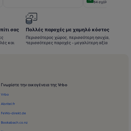
10 στα 10
84 σχόλια
(84
σχόλια)
πίτι σας
Πολλές παροχές με χαμηλό κόστος
ες
Περισσότερος χώρος, περισσότερη ησυχία,
υλές και
περισσότερες παροχές - μεγαλύτερη αξία
Γνωρίστε την οικογένεια της Vrbo
Vrbo
Abritel.fr
FeWo-direkt.de
Bookabach.co.nz