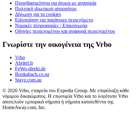
Προσβασιμότητα για άτομα με αναπηρία
Πολιτική ιδιωτικού απορρήτου
Δήλωση για τα cookies
Ειδοποίηση για παράνομο περιεχόμενο
Νομικές πληροφορίες / Επικοινωνία
Οδηγίες περιεχομένου και αναφορά περιεχομένου
Γνωρίστε την οικογένεια της Vrbo
Vrbo
Abritel.fr
FeWo-direkt.de
Bookabach.co.nz
Stayz.com.au
© 2026 Vrbo, εταιρεία του Expedia Group. Με επιφύλαξη κάθε
νόμιμου δικαιώματος. Η επωνυμία Vrbo και το λογότυπο Vrbo
αποτελούν εμπορικά σήματα ή σήματα κατατεθέντα της
HomeAway.com, Inc.