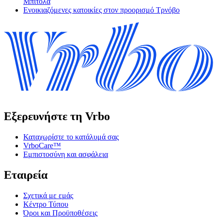
Μπίτολα
Ενοικιαζόμενες κατοικίες στον προορισμό Τρνόβο
Εξερευνήστε τη Vrbo
Καταχωρίστε το κατάλυμά σας
VrboCare™
Εμπιστοσύνη και ασφάλεια
Εταιρεία
Σχετικά με εμάς
Κέντρο Τύπου
Όροι και Προϋποθέσεις