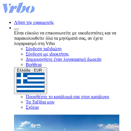
Λήψη της εφαρμογής
Είναι εύκολο να επικοινωνείτε με οικοδεσπότες και να
παρακολουθείτε όλα τα μηνύματά σας, αν έχετε
λογαριασμό στη Vrbo
Σύνδεση ταξιδιώτη
Σύνδεση ως ιδιοκτήτης
Δημιουργήστε έναν λογαριασμό δωρεάν
Βοήθεια
Ελλάδα · EUR ·
Προσθέστε το κατάλυμά σας στον κατάλογο
Τα Ταξίδια μου
Σχόλια