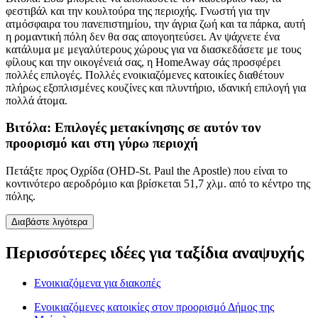
φεστιβάλ και την κουλτούρα της περιοχής. Γνωστή για την
ατμόσφαιρα του πανεπιστημίου, την άγρια ζωή και τα πάρκα, αυτή
η ρομαντική πόλη δεν θα σας απογοητεύσει. Αν ψάχνετε ένα
κατάλυμα με μεγαλύτερους χώρους για να διασκεδάσετε με τους
φίλους και την οικογένειά σας, η HomeAway σάς προσφέρει
πολλές επιλογές. Πολλές ενοικιαζόμενες κατοικίες διαθέτουν
πλήρως εξοπλισμένες κουζίνες και πλυντήριο, ιδανική επιλογή για
πολλά άτομα.
Βιτόλα: Επιλογές μετακίνησης σε αυτόν τον
προορισμό και στη γύρω περιοχή
Πετάξτε προς Οχρίδα (OHD-St. Paul the Apostle) που είναι το
κοντινότερο αεροδρόμιο και βρίσκεται 51,7 χλμ. από το κέντρο της
πόλης.
Διαβάστε λιγότερα
Περισσότερες ιδέες για ταξίδια αναψυχής
Ενοικιαζόμενα για διακοπές
Ενοικιαζόμενες κατοικίες στον προορισμό Δήμος της