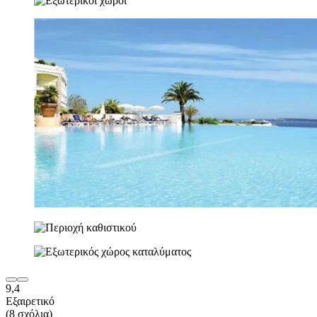
9,4
Εξαιρετικό
(8 σχόλια)