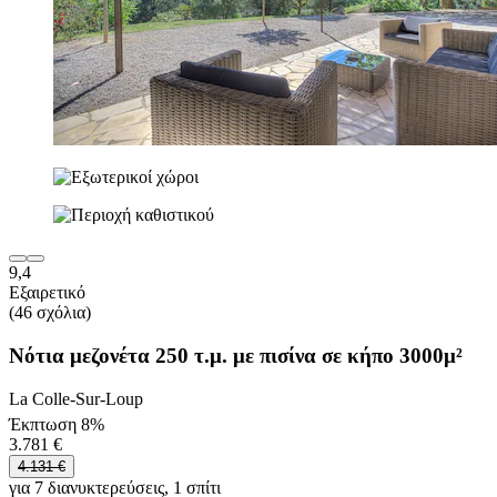
9,4
Εξαιρετικό
(46 σχόλια)
Νότια μεζονέτα 250 τ.μ. με πισίνα σε κήπο 3000μ²
La Colle-Sur-Loup
Έκπτωση 8%
3.781 €
4.131 €
για 7 διανυκτερεύσεις, 1 σπίτι