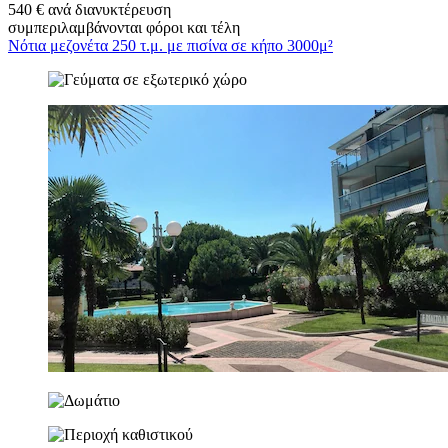
540 € ανά διανυκτέρευση
συμπεριλαμβάνονται φόροι και τέλη
Νότια μεζονέτα 250 τ.μ. με πισίνα σε κήπο 3000μ²