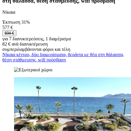
στη θάλασσα, θέση στάθμευσης, wifi πρόσβαση
Νίκαια
Έκπτωση 31%
577 €
834 €
για 7 διανυκτερεύσεις, 1 διαμέρισμα
82 € ανά διανυκτέρευση
συμπεριλαμβάνονται φόροι και τέλη
Νίκαια κέντρο, δύο διαμερίσματα, βεράντα με θέα στη θάλασσα,
θέση στάθμευσης, wifi πρόσβαση