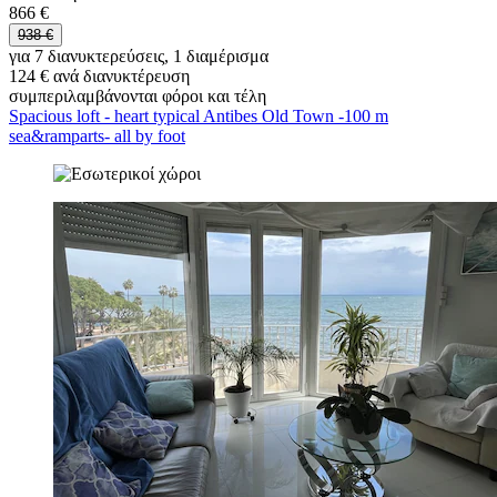
866 €
938 €
για 7 διανυκτερεύσεις, 1 διαμέρισμα
124 € ανά διανυκτέρευση
συμπεριλαμβάνονται φόροι και τέλη
Spacious loft - heart typical Antibes Old Town -100 m
sea&ramparts- all by foot