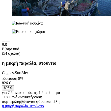
9,8
Εξαιρετικό
(54 σχόλια)
η μικρή παραλία, στούντιο
Cagnes-Sur-Mer
Έκπτωση 8%
826 €
896 €
για 7 διανυκτερεύσεις, 1 διαμέρισμα
118 € ανά διανυκτέρευση
συμπεριλαμβάνονται φόροι και τέλη
η μικρή παραλία, στούντιο