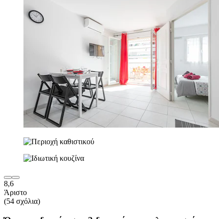
8,6
Άριστο
(54 σχόλια)