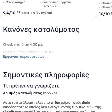
Στεγνωτήριο
Δωρεάν ασύρματο
Valais
πολύ
Πισίν
ίντερνετ
-
κοντά
Πλυντ
4
στο
9.4
9,4/10
Εξαιρετικό
(39 σχόλια)
10.0
10/10
Valleys
τελεφερ
στα
στα
-
χωριό,
10,
10,
Σκι
παιδική
Εξαιρετικό,
Εξαιρετ
Κανόνες καταλύματος
στο
φροντί
(39
(83
πόδι
κλπ
σχόλια)
σχόλια)
...
Haute
Haute-
Nendaz
Check in από τις 4:00 μ.μ.
Nendaz
Check out πριν από τις 11:00 π.μ.
Εμφάνιση περισσότερων
Σημαντικές πληροφορίες
Τι πρέπει να γνωρίζετε
Αριθμός καταλύματος
1272726a
Αυτό το κατάλυμα τελεί υπό τη διαχείριση ενός ιδιώτη
οικοδεσπότη (ο οποίος δεν ενεργεί εντός των πλαισίων της
ελεύθερου επαγγέλματός του, της επιχειρηματικής του