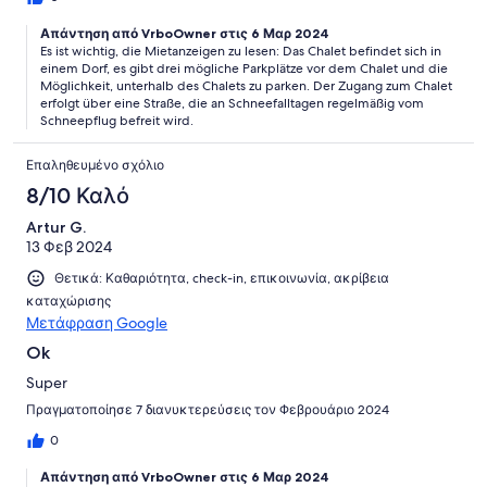
Απάντηση από VrboOwner στις 6 Μαρ 2024
Es ist wichtig, die Mietanzeigen zu lesen: Das Chalet befindet sich in
einem Dorf, es gibt drei mögliche Parkplätze vor dem Chalet und die
Möglichkeit, unterhalb des Chalets zu parken. Der Zugang zum Chalet
erfolgt über eine Straße, die an Schneefalltagen regelmäßig vom
Schneepflug befreit wird.
Επαληθευμένο σχόλιο
8/10 Καλό
Artur G.
13 Φεβ 2024
Θετικά: Καθαριότητα, check-in, επικοινωνία, ακρίβεια
καταχώρισης
Μετάφραση Google
Ok
Super
Πραγματοποίησε 7 διανυκτερεύσεις τον Φεβρουάριο 2024
0
Απάντηση από VrboOwner στις 6 Μαρ 2024