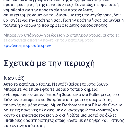
δραστηριότητας ή της εργασίας του). Συνεπώς, η ευρωπαϊκή
νομοθεσία για την προστασία του καταναλωτή,
συμπεριλαμβανομένου του δικαιώματος υπαναχώρησης, δεν
θα ισχύει για την κράτησή σας. Για την κράτησή σας θα ισχύει η
πολιτική ακύρωσης που ορίζει ο ιδιώτης οικοδεσπότης.
Μπορεί να υπάρχουν χρεώσεις για επιπλέον άτομα, οι οποίες
εξαρτώνται από την πολιτική του καταλύματος
Εμφάνιση περισσότερων
Σχετικά με την περιοχή
Νεντάζ
Αυτό το κατάλυμα (σαλέ, Νεντάζ) βρίσκεται στα βουνά.
Μπορείτε να επισκεφτείτε μερικά τοπικά σημεία
ενδιαφέροντος όπως: Έπαυλη Supersaxo και Καθεδρικός του
Σιόν, ενώ μπορείτε να θαυμάσετε τη φυσική ομορφιά της
περιοχής σε μέρη όπως: Λίμνη Derborence και Bisse de Clavaux.
Δείτε τις κοντινές πλαγιές με σκι αντοχής (cross-country) και
κοντά σε εγκαταστάσεις για σκι ή ρίξτε μια ματιά σε άλλες
υπαίθριες δραστηριότητες όπως βόλτα με έλκηθρο και Πατινάζ
σε κοντινή απόσταση.