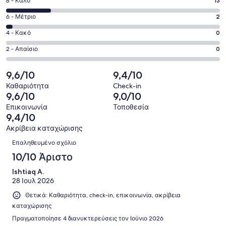
Βαθμολογία
8 - Καλό
13
-
8
Άριστο.
Βαθμολογία
6 - Μέτριο
2
-
46
6
Καλό.
Βαθμολογία
4 - Κακό
0
από
-
13
4
61
Μέτριο.
Βαθμολογία
2 - Απαίσιο
0
από
-
σχόλια
2
2
61
Κακό.
πελατών
από
-
9,6/10
9,4/10
σχόλια
0
61
Απαίσιο.
πελατών
από
Καθαριότητα
Check-in
σχόλια
0
9,6/10
9,0/10
61
πελατών
από
σχόλια
Επικοινωνία
Τοποθεσία
61
9,4/10
πελατών
σχόλια
Ακρίβεια καταχώρισης
πελατών
Σχόλια
Επαληθευμένο σχόλιο
10/10 Άριστο
Ishtiaq A.
28 Ιουλ 2026
Θετικά: Καθαριότητα, check-in, επικοινωνία, ακρίβεια
καταχώρισης
Πραγματοποίησε 4 διανυκτερεύσεις τον Ιούνιο 2026