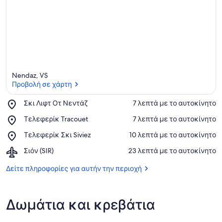
Nendaz, VS
Προβολή σε χάρτη
Place,
Σκι Λιφτ Οτ Νεντάζ
‪7 λεπτά με το αυτοκίνητο‬
Σκι
Προβολή σε χάρτη
Place,
Τελεφερίκ Tracouet
‪7 λεπτά με το αυτοκίνητο‬
Λιφτ
Τελεφερίκ
Οτ
Place,
Τελεφερίκ Σκι Siviez
‪10 λεπτά με το αυτοκίνητο‬
Tracouet
Νεντάζ
Τελεφερίκ
Airport,
Σιόν (SIR)
‪23 λεπτά με το αυτοκίνητο‬
Σκι
Σιόν
Siviez
(SIR)
Δείτε πληροφορίες για αυτήν την περιοχή
Δωμάτια και κρεβάτια