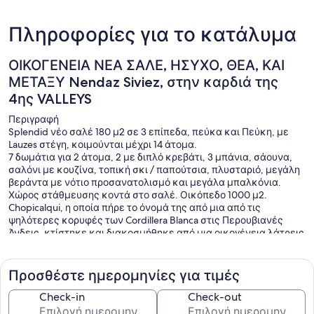
Πληροφορίες για το κατάλυμα
ΟΙΚΟΓΕΝΕΙΑ ΝΕΑ ΣΑΛΕ, ΗΣΥΧΟ, ΘΕΑ, ΚΑΙ
ΜΕΤΑΞΥ Nendaz Siviez, στην καρδιά της
4ης VALLEYS
Περιγραφή
Splendid νέο σαλέ 180 μ2 σε 3 επίπεδα, πεύκα και Πεύκη, με
Lauzes στέγη, κοιμούνται μέχρι 14 άτομα.
7 δωμάτια για 2 άτομα, 2 με διπλό κρεβάτι, 3 μπάνια, σάουνα,
σαλόνι με κουζίνα, τοπική σκι / παπούτσια, πλυσταριό, μεγάλη
βεράντα με νότιο προσανατολισμό και μεγάλα μπαλκόνια.
Χώρος στάθμευσης κοντά στο σαλέ. Οικόπεδο 1000 μ2.
Chopicalqui, η οποία πήρε το όνομά της από μια από τις
ψηλότερες κορυφές των Cordillera Blanca στις Περουβιανές
Άνδεις, κτίστηκε και διακοσμήθηκε από μια οικογένεια λάτρεις
του βουνού.
Εξοπλισμός
Προσθέστε ημερομηνίες για τιμές
Εσωτερικό: πλυσταριό με πλυντήριο, σάουνα, κουζίνα με
κεραμικές εστίες, φούρνο, πλυντήριο πιάτων και φούρνο
Check-in
Check-out
μικροκυμάτων, καθιστικό με τηλεόραση επίπεδης οθόνης, Wi-