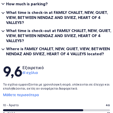
How much is parking?
What time is check-in at FAMILY CHALET, NEW, QUIET,
VIEW, BETWEEN NENDAZ AND SIVIEZ, HEART OF 4
VALLEYS?
What time is check-out at FAMILY CHALET, NEW, QUIET,
VIEW, BETWEEN NENDAZ AND SIVIEZ, HEART OF 4
VALLEYS?
Where is FAMILY CHALET, NEW, QUIET, VIEW, BETWEEN
NENDAZ AND SIVIEZ, HEART OF 4 VALLEYS located?
Σχόλια
9,6
Εξαιρετικό
61 σχόλια
Τα σχόλια εμφανίζονται με χρονολογική σειρά, υπόκεινται σε έλεγχο και
επαληθεύονται, εκτός αν αναφέρεται διαφορετικά.
Ανοίγει
Μάθετε περισσότερα
σε
νέο
Βαθμολογία
10 - Άριστο
46
παράθυρο
10