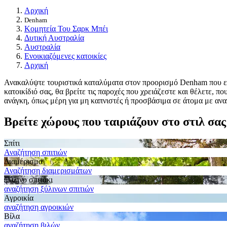
Αρχική
Denham
Κομητεία Του Σαρκ Μπέι
Δυτική Αυστραλία
Αυστραλία
Ενοικιαζόμενες κατοικίες
Αρχική
Ανακαλύψτε τουριστικά καταλύματα στον προορισμό Denham που είναι
κατοικίδιό σας, θα βρείτε τις παροχές που χρειάζεστε και θέλετε, 
ανάγκη, όπως μέρη για μη καπνιστές ή προσβάσιμα σε άτομα με ανα
Βρείτε χώρους που ταιριάζουν στο στιλ σας
Σπίτι
Αναζήτηση σπιτιών
Διαμέρισμα
Αναζήτηση διαμερισμάτων
Ξύλινο σπιτάκι
αναζήτηση ξύλινων σπιτιών
Αγροικία
αναζήτηση αγροικιών
Βίλα
αναζήτηση βιλών