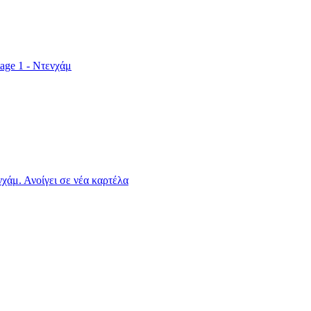
tage 1 - Ντενχάμ
χάμ. Ανοίγει σε νέα καρτέλα