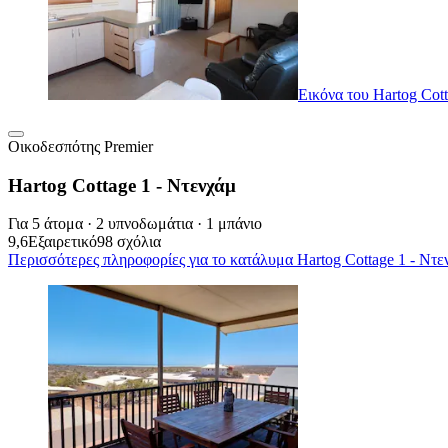
Εικόνα του Hartog Cot
Οικοδεσπότης Premier
Hartog Cottage 1 - Ντενχάμ
Για 5 άτομα · 2 υπνοδωμάτια · 1 μπάνιο
9,6
Εξαιρετικό
98 σχόλια
Περισσότερες πληροφορίες για το κατάλυμα Hartog Cottage 1 - Ντεν