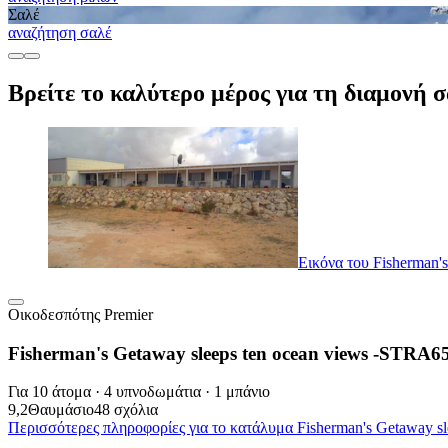
Σαλέ
αναζήτηση σαλέ
Βρείτε το καλύτερο μέρος για τη διαμονή 
Εικόνα του Fisherman
Οικοδεσπότης Premier
Fisherman's Getaway sleeps ten ocean views -ST
Για 10 άτομα · 4 υπνοδωμάτια · 1 μπάνιο
9,2
Θαυμάσιο
48 σχόλια
Περισσότερες πληροφορίες για το κατάλυμα Fisherman's Getaway 