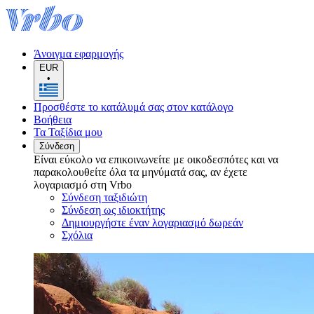
Άνοιγμα εφαρμογής
EUR
•
Προσθέστε το κατάλυμά σας στον κατάλογο
Βοήθεια
Τα Ταξίδια μου
Σύνδεση
Είναι εύκολο να επικοινωνείτε με οικοδεσπότες και να
παρακολουθείτε όλα τα μηνύματά σας, αν έχετε
λογαριασμό στη Vrbo
Σύνδεση ταξιδιώτη
Σύνδεση ως ιδιοκτήτης
Δημιουργήστε έναν λογαριασμό δωρεάν
Σχόλια