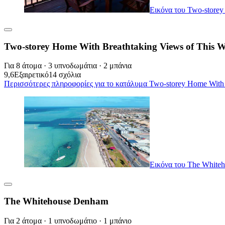
Εικόνα του Two-storey
Two-storey Home With Breathtaking Views of This W
Για 8 άτομα · 3 υπνοδωμάτια · 2 μπάνια
9,6
Εξαιρετικό
14 σχόλια
Περισσότερες πληροφορίες για το κατάλυμα Two-storey Home With B
Εικόνα του The White
The Whitehouse Denham
Για 2 άτομα · 1 υπνοδωμάτιο · 1 μπάνιο