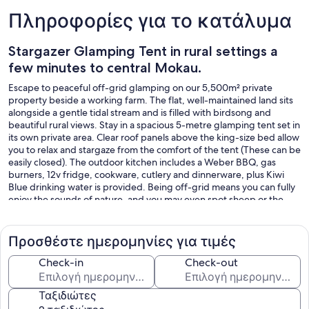
Πληροφορίες για το κατάλυμα
Stargazer Glamping Tent in rural settings a
few minutes to central Mokau.
Escape to peaceful off-grid glamping on our 5,500m² private
property beside a working farm. The flat, well-maintained land sits
alongside a gentle tidal stream and is filled with birdsong and
beautiful rural views. Stay in a spacious 5-metre glamping tent set in
its own private area. Clear roof panels above the king-size bed allow
you to relax and stargaze from the comfort of the tent (These can be
easily closed). The outdoor kitchen includes a Weber BBQ, gas
burners, 12v fridge, cookware, cutlery and dinnerware, plus Kiwi
Blue drinking water is provided. Being off-grid means you can fully
enjoy the sounds of nature, and you may even spot sheep or the
occasional emu across the stream on the surrounding hills. Relax on
comfortable outdoor furniture or book the private outdoor fireplace
area during your stay at no cost. A private bathroom includes a hot
Προσθέστε ημερομηνίες για τιμές
shower, hand basin, and chemical toilet, which is refreshed daily.
Enjoy a unique rural retreat where comfort meets nature and the
Check-in
Check-out
night sky shines bright above you. Lots of parking room if you
choose to bring your boat.
Ταξιδιώτες