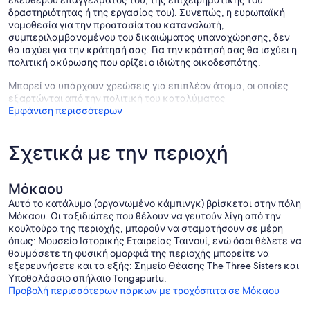
ελεύθερου επαγγέλματός του, της επιχειρηματικής του
δραστηριότητας ή της εργασίας του). Συνεπώς, η ευρωπαϊκή
νομοθεσία για την προστασία του καταναλωτή,
συμπεριλαμβανομένου του δικαιώματος υπαναχώρησης, δεν
θα ισχύει για την κράτησή σας. Για την κράτησή σας θα ισχύει η
πολιτική ακύρωσης που ορίζει ο ιδιώτης οικοδεσπότης.
Μπορεί να υπάρχουν χρεώσεις για επιπλέον άτομα, οι οποίες
εξαρτώνται από την πολιτική του καταλύματος
Εμφάνιση περισσότερων
Σχετικά με την περιοχή
Μόκαου
Αυτό το κατάλυμα (οργανωμένο κάμπινγκ) βρίσκεται στην πόλη
Μόκαου. Οι ταξιδιώτες που θέλουν να γευτούν λίγη από την
κουλτούρα της περιοχής, μπορούν να σταματήσουν σε μέρη
όπως: Μουσείο Ιστορικής Εταιρείας Ταινουί, ενώ όσοι θέλετε να
θαυμάσετε τη φυσική ομορφιά της περιοχής μπορείτε να
εξερευνήσετε και τα εξής: Σημείο Θέασης The Three Sisters και
Υποθαλάσσιο σπήλαιο Tongapurtu.
Προβολή περισσότερων πάρκων με τροχόσπιτα σε Μόκαου