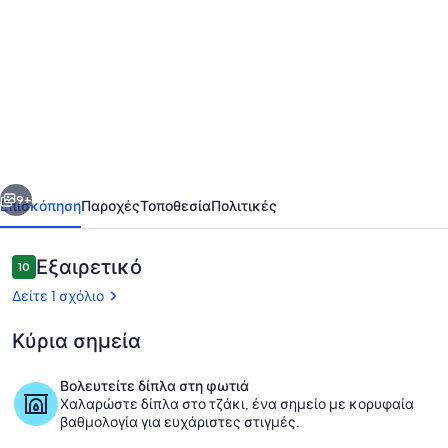
φωτογραφιών
για
Stargazer
Glamping
Tent
in
rural
οηγούμενο
Επόμενο
settings
9+
Επισκόπηση
Παροχές
Τοποθεσία
Πολιτικές
a
few
Σχόλια
Εξαιρετικό
10
10 στα 10
minutes
Δείτε 1 σχόλιο
to
Κύρια σημεία
central
Mokau.
Βολευτείτε δίπλα στη φωτιά
Χαλαρώστε δίπλα στο τζάκι, ένα σημείο με κορυφαία
Βεράντα/αίθριο
βαθμολογία για ευχάριστες στιγμές.