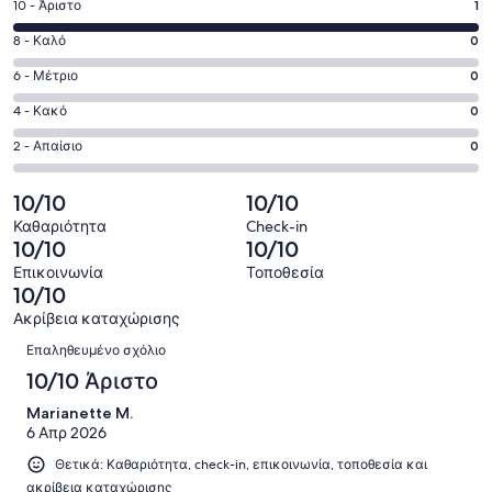
Βαθμολογία
10 - Άριστο
1
παράθυρο
10
Βαθμολογία
8 - Καλό
0
-
8
Άριστο.
Βαθμολογία
6 - Μέτριο
0
-
1
6
Καλό.
Βαθμολογία
4 - Κακό
0
από
-
0
4
1
Μέτριο.
Βαθμολογία
2 - Απαίσιο
0
από
-
σχόλια
0
2
1
Κακό.
πελατών
από
-
10/10
10/10
σχόλια
0
1
Απαίσιο.
πελατών
από
Καθαριότητα
Check-in
σχόλια
0
10/10
10/10
1
πελατών
από
σχόλια
Επικοινωνία
Τοποθεσία
1
10/10
πελατών
σχόλια
Ακρίβεια καταχώρισης
πελατών
Σχόλια
Επαληθευμένο σχόλιο
10/10 Άριστο
Marianette M.
6 Απρ 2026
Θετικά: Καθαριότητα, check-in, επικοινωνία, τοποθεσία και
ακρίβεια καταχώρισης