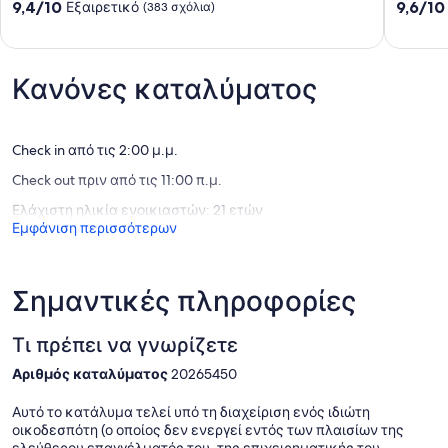
κατευθύνσεις
ψάρεμα
Rock, dramatic natural landmarks well worth visiting. With so much
9.4
9.6
9,4/10
9,6/10
Εξαιρετικό
(383 σχόλια)
!!!
Awakino
to explore nearby, Mōkau offers the perfect mix of adventure,
στα
στα
Awakino
scenery, and peaceful coastal charm.
10,
10,
Εξαιρετικό,
Εξαιρετ
(383
(126
Κανόνες καταλύματος
σχόλια)
σχόλια)
Check in από τις 2:00 μ.μ.
Check out πριν από τις 11:00 π.μ.
Ελάχιστη ηλικία ενοικιαστών: 21 ετών
Εμφάνιση περισσότερων
Σημαντικές πληροφορίες
Τι πρέπει να γνωρίζετε
Αριθμός καταλύματος
20265450
Αυτό το κατάλυμα τελεί υπό τη διαχείριση ενός ιδιώτη
οικοδεσπότη (ο οποίος δεν ενεργεί εντός των πλαισίων της