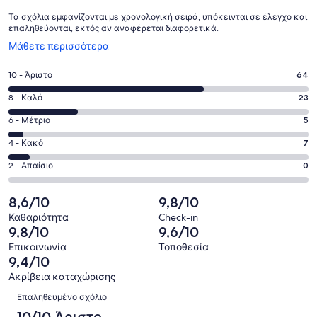
Τα σχόλια εμφανίζονται με χρονολογική σειρά, υπόκεινται σε έλεγχο και
επαληθεύονται, εκτός αν αναφέρεται διαφορετικά.
Ανοίγει
Μάθετε περισσότερα
σε
νέο
Βαθμολογία
10 - Άριστο
64
παράθυρο
10
Βαθμολογία
8 - Καλό
23
-
8
Άριστο.
Βαθμολογία
6 - Μέτριο
5
-
64
6
Καλό.
Βαθμολογία
4 - Κακό
7
από
-
23
4
99
Μέτριο.
Βαθμολογία
2 - Απαίσιο
0
από
-
σχόλια
5
2
99
Κακό.
πελατών
από
-
8,6/10
9,8/10
σχόλια
7
99
Απαίσιο.
πελατών
από
Καθαριότητα
Check-in
σχόλια
0
9,8/10
9,6/10
99
πελατών
από
σχόλια
Επικοινωνία
Τοποθεσία
99
9,4/10
πελατών
σχόλια
Ακρίβεια καταχώρισης
πελατών
Σχόλια
Επαληθευμένο σχόλιο
10/10 Άριστο