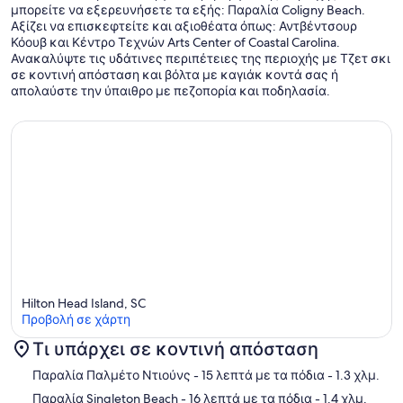
μπορείτε να εξερευνήσετε τα εξής: Παραλία Coligny Beach.
Αξίζει να επισκεφτείτε και αξιοθέατα όπως: Αντβέντσουρ
Κόουβ και Κέντρο Τεχνών Arts Center of Coastal Carolina.
Ανακαλύψτε τις υδάτινες περιπέτειες της περιοχής με Τζετ σκι
σε κοντινή απόσταση και βόλτα με καγιάκ κοντά σας ή
απολαύστε την ύπαιθρο με πεζοπορία και ποδηλασία.
Hilton Head Island, SC
Προβολή σε χάρτη
Τι υπάρχει σε κοντινή απόσταση
Χάρτης
Παραλία Παλμέτο Ντιούνς
- 15 λεπτά με τα πόδια
- 1.3 χλμ.
Παραλία Singleton Beach
- 16 λεπτά με τα πόδια
- 1.4 χλμ.