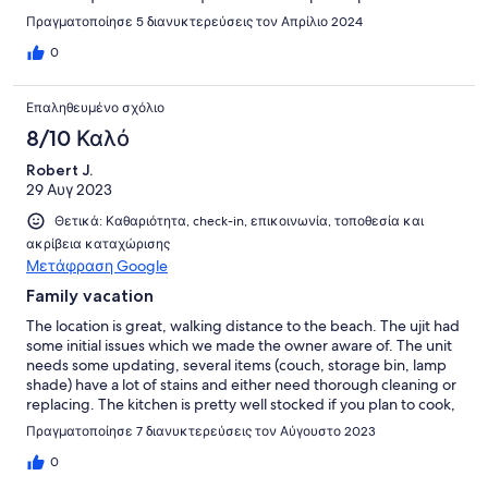
Πραγματοποίησε 5 διανυκτερεύσεις τον Απρίλιο 2024
0
Επαληθευμένο σχόλιο
8/10 Καλό
Robert J.
29 Αυγ 2023
Θετικά: Καθαριότητα, check-in, επικοινωνία, τοποθεσία και
ακρίβεια καταχώρισης
Μετάφραση Google
Family vacation
The location is great, walking distance to the beach. The ujit had
some initial issues which we made the owner aware of. The unit
needs some updating, several items (couch, storage bin, lamp
shade) have a lot of stains and either need thorough cleaning or
replacing. The kitchen is pretty well stocked if you plan to cook,
which we did. The location on the island seems to be good also,
Πραγματοποίησε 7 διανυκτερεύσεις τον Αύγουστο 2023
close to the middle.
0