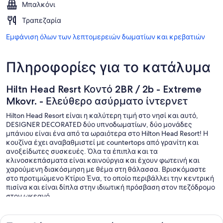
Μπαλκόνι
Τραπεζαρία
Εμφάνιση όλων των λεπτομερειών δωματίων και κρεβατιών
Πληροφορίες για το κατάλυμα
Hiltn Head Resrt Κοντό 2BR / 2b - Extreme
Mkovr. - Ελεύθερο ασύρματο ίντερνετ
Hilton Head Resort είναι η καλύτερη τιμή στο νησί και αυτό,
DESIGNER DECORATED δύο υπνοδωματίων, δύο μονάδες
μπάνιου είναι ένα από τα ωραιότερα στο Hilton Head Resort! Η
κουζίνα έχει αναβαθμιστεί με countertops από γρανίτη και
ανοξείδωτες συσκευές. Όλα τα έπιπλα και τα
κλινοσκεπάσματα είναι καινούργια και έχουν φωτεινή και
χαρούμενη διακόσμηση με θέμα στη θάλασσα. Βρισκόμαστε
στο προτιμώμενο Κτίριο Ένα, το οποίο περιβάλλει την κεντρική
πισίνα και είναι δίπλα στην ιδιωτική πρόσβαση στον πεζόδρομο
στον ωκεανό.
Δεν υπάρχει καπνιστήριο στο εσωτερικό της βίλας, αλλά το
κάπνισμα επιτρέπεται στο άνετο μπαλκόνι μας με θέα στο