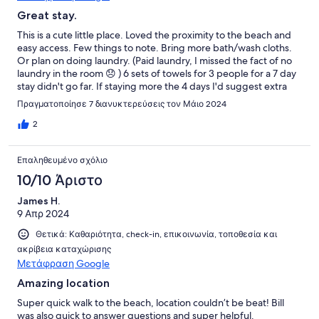
Great stay.
This is a cute little place. Loved the proximity to the beach and
easy access. Few things to note. Bring more bath/wash cloths.
Or plan on doing laundry. (Paid laundry, I missed the fact of no
laundry in the room 😞 ) 6 sets of towels for 3 people for a 7 day
stay didn't go far. If staying more the 4 days I'd suggest extra
garbage bags, TP and paper towel. Storage containers for left
Πραγματοποίησε 7 διανυκτερεύσεις τον Μάιο 2024
overs or taking things to the beach would be needed too.
Would stay again.
2
Επαληθευμένο σχόλιο
10/10 Άριστο
James H.
9 Απρ 2024
Θετικά: Καθαριότητα, check-in, επικοινωνία, τοποθεσία και
ακρίβεια καταχώρισης
Μετάφραση Google
Amazing location
Super quick walk to the beach, location couldn’t be beat! Bill
was also quick to answer questions and super helpful.