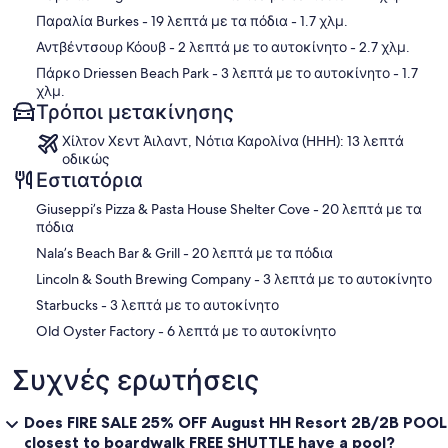
Παραλία Burkes
- 19 λεπτά με τα πόδια
- 1.7 χλμ.
Αντβέντσουρ Κόουβ
- 2 λεπτά με το αυτοκίνητο
- 2.7 χλμ.
Πάρκο Driessen Beach Park
- 3 λεπτά με το αυτοκίνητο
- 1.7
χλμ.
Τρόποι μετακίνησης
Χίλτον Χεντ Άιλαντ, Νότια Καρολίνα (HHH): 13 λεπτά
οδικώς
Εστιατόρια
‪Giuseppi’s Pizza & Pasta House Shelter Cove - ‬20 λεπτά με τα
πόδια
‪Nala’s Beach Bar & Grill - ‬20 λεπτά με τα πόδια
‪Lincoln & South Brewing Company - ‬3 λεπτά με το αυτοκίνητο
‪Starbucks - ‬3 λεπτά με το αυτοκίνητο
‪Old Oyster Factory - ‬6 λεπτά με το αυτοκίνητο
Συχνές ερωτήσεις
Does FIRE SALE 25% OFF August HH Resort 2B/2B POOL
closest to boardwalk FREE SHUTTLE have a pool?