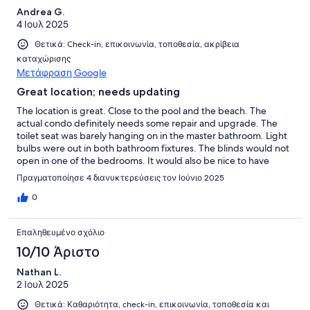
Andrea G.
4 Ιουλ 2025
Θετικά: Check-in, επικοινωνία, τοποθεσία, ακρίβεια
καταχώρισης
Μετάφραση Google
Great location; needs updating
The location is great. Close to the pool and the beach. The
actual condo definitely needs some repair and upgrade. The
toilet seat was barely hanging on in the master bathroom. Light
bulbs were out in both bathroom fixtures. The blinds would not
open in one of the bedrooms. It would also be nice to have
some extra blankets available. I will say there were plenty of
Πραγματοποίησε 4 διανυκτερεύσεις τον Ιούνιο 2025
towels provided which was nice. Also, since trash needs to be
disposed of before checkout, extra trash bags should be
0
provided.
Επαληθευμένο σχόλιο
10/10 Άριστο
Nathan L.
2 Ιουλ 2025
Θετικά: Καθαριότητα, check-in, επικοινωνία, τοποθεσία και