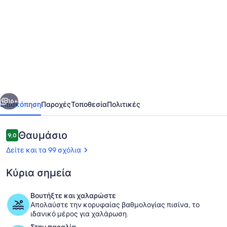
φωτογραφιών
για
Hiltn
Head
Resrt
Κοντό
2BR
οηγούμενο
Επόμενο
/
16+
Επισκόπηση
Παροχές
Τοποθεσία
Πολιτικές
2b
-
Σχόλια
Θαυμάσιο
9,0
9,0 στα 10
Extreme
Δείτε και τα 99 σχόλια
Mkovr.
Κύρια σημεία
-
Ελεύθερο
Βουτήξτε και χαλαρώστε
ασύρματο
Απολαύστε την κορυφαίας βαθμολογίας πισίνα, το
Παραλία
ιδανικό μέρος για χαλάρωση.
ίντερνετ