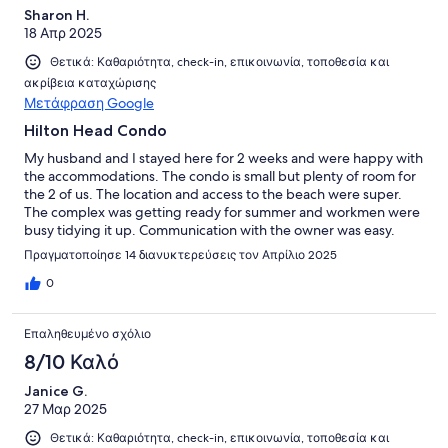
Sharon H.
18 Απρ 2025
Θετικά: Καθαριότητα, check-in, επικοινωνία, τοποθεσία και
ακρίβεια καταχώρισης
Μετάφραση Google
Hilton Head Condo
My husband and I stayed here for 2 weeks and were happy with
the accommodations. The condo is small but plenty of room for
the 2 of us. The location and access to the beach were super.
The complex was getting ready for summer and workmen were
busy tidying it up. Communication with the owner was easy.
Pool had plenty of lounge chairs and umbrellas and the poolside
Πραγματοποίησε 14 διανυκτερεύσεις τον Απρίλιο 2025
bar was nice. The condo itself is well stocked with kitchen tools.
My only suggestion would be to update the living room
0
furniture as it has aged. Hope your stay is as enjoyable as ours
was.
Επαληθευμένο σχόλιο
8/10 Καλό
Janice G.
27 Μαρ 2025
Θετικά: Καθαριότητα, check-in, επικοινωνία, τοποθεσία και