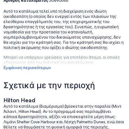
Αριθμός καταλύματος
308906vb
Αυτό το κατάλυμα τελεί υπό τη διαχείριση ενός ιδιώτη
οικοδεσπότη (ο οποίος δεν ενεργεί εντός των πλαισίων της
ελεύθερου επαγγέλματός του, της επιχειρηματικής του
δραστηριότητας ή της εργασίας του). Συνεπώς, η ευρωπαϊκή
νομοθεσία για την προστασία του καταναλωτή,
συμπεριλαμβανομένου του δικαιώματος υπαναχώρησης, δεν
θα ισχύει για την κράτησή σας. Για την κράτησή σας θα ισχύει η
πολιτική ακύρωσης που ορίζει ο ιδιώτης οικοδεσπότης.
Μπορεί να υπάρχουν χρεώσεις για επιπλέον άτομα, οι οποίες
εξαρτώνται από την πολιτική του καταλύματος
Εμφάνιση περισσότερων
Σχετικά με την περιοχή
Hilton Head
Αυτό το κατάλυμα (διαμέρισμα) βρίσκεται στην παραλία (Μιντ
Άιλαντ, Hilton Head). Αν το πρόγραμμά σας περιλαμβάνει
κάποια δραστηριότητα, αξίζει να επισκεφτείτε μέρη όπως:
Λιμάνι Shelter Cove Harbour και Λέσχη Palmetto Dunes, ενώ όσοι
θέλετε να θαυμάσετε τη φυσική ομορφιά της περιοχής,