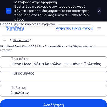
Μετάβαση στην εφαρμογή
Βρείτε ένα κατάλυμα στον προορισμό . Αφού
κάνετε κράτηση, διαχειριστείτε και αποκτήστε
πρόσβαση στο ταξίδι σας εύκολα — από το ίδιο
μέρος
Παράλειψη στο κύριο περιεχόμενο
Λήψη της εφαρμογής
Hilton Head
Hiltn Head Resrt Κοντό 2BR / 2b - Extreme Mkovr. - Ελεύθερο ασύρματο
ίντερνετ
Πού πάτε;
Ημερομηνίες
Πελάτες
Αναζήτηση