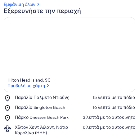
Εμφάνιση όλων
Εξερευνήστε την περιοχή
Hilton Head Island, SC
Προβολή σε χάρτη
Place,
Παραλία Παλμέτο Ντιούνς
‪15 λεπτά με τα πόδια‬
Παραλία
Προβολή σε χάρτη
Place,
Παραλία Singleton Beach
‪16 λεπτά με τα πόδια‬
Παλμέτο
Παραλία
Ντιούνς
Place,
Πάρκο Driessen Beach Park
‪3 λεπτά με το αυτοκίνητο‬
Singleton
Πάρκο
Beach
Airport,
Χίλτον Χεντ Άιλαντ, Νότια
‪6 λεπτά με το αυτοκίνητο‬
Driessen
Χίλτον
Καρολίνα (HHH)
Beach
Χεντ