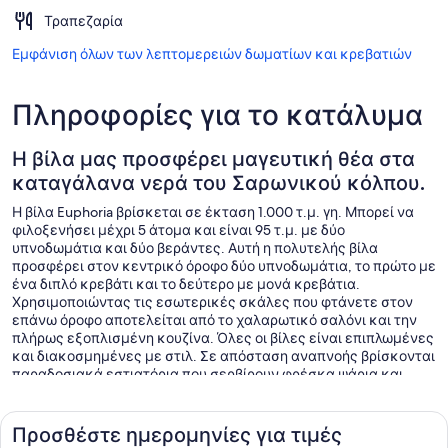
Τραπεζαρία
Εμφάνιση όλων των λεπτομερειών δωματίων και κρεβατιών
Πληροφορίες για το κατάλυμα
Η βίλα μας προσφέρει μαγευτική θέα στα
καταγάλανα νερά του Σαρωνικού κόλπου.
Η βίλα Euphoria βρίσκεται σε έκταση 1.000 τ.μ. γη. Μπορεί να
φιλοξενήσει μέχρι 5 άτομα και είναι 95 τ.μ. με δύο
υπνοδωμάτια και δύο βεράντες. Αυτή η πολυτελής βίλα
προσφέρει στον κεντρικό όροφο δύο υπνοδωμάτια, το πρώτο με
ένα διπλό κρεβάτι και το δεύτερο με μονά κρεβάτια.
Χρησιμοποιώντας τις εσωτερικές σκάλες που φτάνετε στον
επάνω όροφο αποτελείται από το χαλαρωτικό σαλόνι και την
πλήρως εξοπλισμένη κουζίνα. Όλες οι βίλες είναι επιπλωμένες
και διακοσμημένες με στιλ. Σε απόσταση αναπνοής βρίσκονται
παραδοσιακά εστιατόρια που σερβίρουν φρέσκα ψάρια και
παραδοσιακή κουζίνα, καθώς και ζωντανά καφέ και μπαρ όπου
μπορείτε να απολαύσετε τα αγαπημένα σας κοκτέιλ. Μπορείτε
να επισκεφθείτε τα κοντινά αρτοποιεία όπου μπορείτε να
Προσθέστε ημερομηνίες για τιμές
βρείτε καθημερινά φτιαγμένο ψωμί ανάμεσα σε άλλες