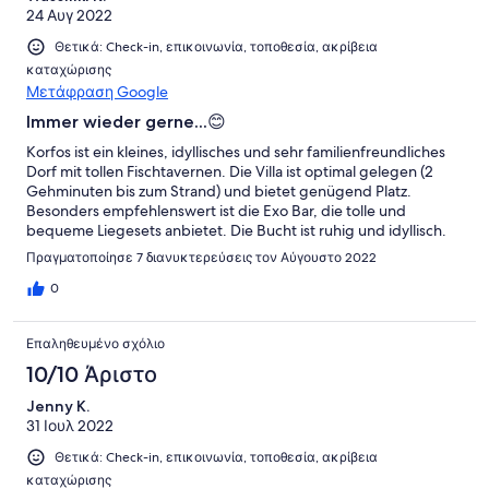
24 Αυγ 2022
empfehlen!
Θετικά: Check-in, επικοινωνία, τοποθεσία, ακρίβεια
καταχώρισης
Μετάφραση Google
Immer wieder gerne...😊
Korfos ist ein kleines, idyllisches und sehr familienfreundliches
Dorf mit tollen Fischtavernen. Die Villa ist optimal gelegen (2
Gehminuten bis zum Strand) und bietet genügend Platz.
Besonders empfehlenswert ist die Exo Bar, die tolle und
bequeme Liegesets anbietet. Die Bucht ist ruhig und idyllisch.
Gianni, seine Frau und das Exo-Team waren immer zur Stelle.
Πραγματοποίησε 7 διανυκτερεύσεις τον Αύγουστο 2022
Vielen Dank für die wundervlschöne Zeit und wir kommen
definitiv gerne wieder.😊👍🏻🤗
0
Επαληθευμένο σχόλιο
10/10 Άριστο
Jenny K.
31 Ιουλ 2022
Θετικά: Check-in, επικοινωνία, τοποθεσία, ακρίβεια
καταχώρισης