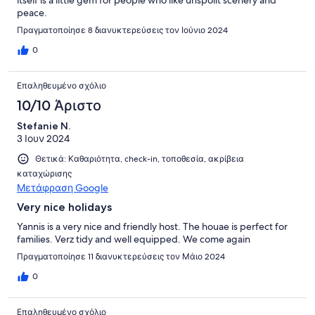
itself is a little gem for people who like unspoilt scenery and
peace.
Πραγματοποίησε 8 διανυκτερεύσεις τον Ιούνιο 2024
0
Επαληθευμένο σχόλιο
10/10 Άριστο
Stefanie N.
3 Ιουν 2024
Θετικά: Καθαριότητα, check-in, τοποθεσία, ακρίβεια
καταχώρισης
Μετάφραση Google
Very nice holidays
Yannis is a very nice and friendly host. The houae is perfect for
families. Verz tidy and well equipped. We come again
Πραγματοποίησε 11 διανυκτερεύσεις τον Μάιο 2024
0
Επαληθευμένο σχόλιο