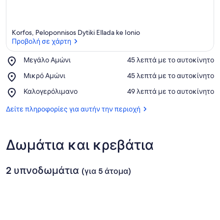
Korfos, Peloponnisos Dytiki Ellada ke Ionio
Προβολή σε χάρτη
Place,
Μεγάλο Αμώνι
‪45 λεπτά με το αυτοκίνητο‬
Μεγάλο
Προβολή σε χάρτη
Place,
Μικρό Αμώνι
‪45 λεπτά με το αυτοκίνητο‬
Αμώνι
Μικρό
Place,
Καλογερόλιμανο
‪49 λεπτά με το αυτοκίνητο‬
Αμώνι
Καλογερόλιμανο
Δείτε πληροφορίες για αυτήν την περιοχή
Δωμάτια και κρεβάτια
2 υπνοδωμάτια
(για 5 άτομα)