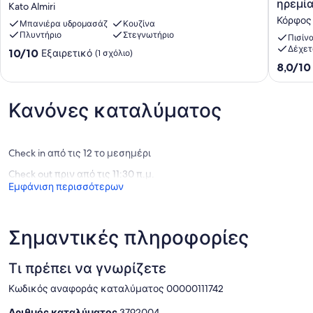
ηρεμί
Kato Almiri
with
προσφέ
Κόρφος
big
Μπανιέρα υδρομασάζ
Κουζίνα
στους
Πλυντήριο
Στεγνωτήριο
balcony
επισκέ
Πισίν
and
της
Δέχετ
10.0
10/10
Εξαιρετικό
(1 σχόλιο)
garden.
την
στα
8.0
8,0/10
Can
ευκαιρί
10,
στα
host
να
Εξαιρετικό,
10,
8-
χαλαρώ
(1
Πολύ
Κανόνες καταλύματος
10
σε
σχόλιο)
καλό,
adults.
απόλυτ
(4
Kato
ηρεμία
σχόλια)
Almiri
Κόρφος
Check in από τις 12 το μεσημέρι
Check out πριν από τις 11:30 π.μ.
Εμφάνιση περισσότερων
Σημαντικές πληροφορίες
Τι πρέπει να γνωρίζετε
Κωδικός αναφοράς καταλύματος 00000111742
Αριθμός καταλύματος
3792004