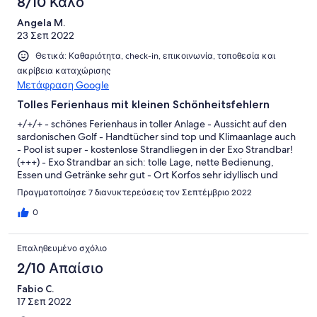
8/10 Καλό
Angela M.
23 Σεπ 2022
Θετικά: Καθαριότητα, check-in, επικοινωνία, τοποθεσία και
ακρίβεια καταχώρισης
Μετάφραση Google
Tolles Ferienhaus mit kleinen Schönheitsfehlern
+/+/+ - schönes Ferienhaus in toller Anlage - Aussicht auf den
sardonischen Golf - Handtücher sind top und Klimaanlage auch
- Pool ist super - kostenlose Strandliegen in der Exo Strandbar!
(+++) - Exo Strandbar an sich: tolle Lage, nette Bedienung,
Essen und Getränke sehr gut - Ort Korfos sehr idyllisch und
ruhig (perfekt zum runterkommen) aber weit ab vom Schuss -
Πραγματοποίησε 7 διανυκτερεύσεις τον Σεπτέμβριο 2022
nette, freundliche und hilfsbereite Menschen -/-/- - hatten ein
kleines Ameisenproblem, konnten wir aber durch Spray aus
0
dem Minimarkt lösen - Spülung im unteren Bad defekt (mussten
wir selbst notgedrungen „reparieren“) - Küche und Utensilien
Επαληθευμένο σχόλιο
etwas abgewohnt und zusammengestückelt (Wir haben 6 neue
Weingläser gesponsert) ;-) - TV ebenso defekt, sollte repariert
2/10 Απαίσιο
werden, ist aber nicht passiert (gibt schlimmeres im
Fabio C.
Sommerurlaub) Wir hatten eine wirklich schöne Woche in Korfos
17 Σεπ 2022
und haben uns sehr gut erholt. Man muss bedenken, dass ab
Mitte September die Saison dort zu Ende ist und viele