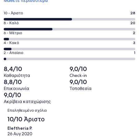
Μάθετε περισσότερα
σε
νέο
Βαθμολογία
10 - Άριστο
28
παράθυρο
10
Βαθμολογία
8 - Καλό
20
-
8
Άριστο.
Βαθμολογία
6 - Μέτριο
2
-
28
6
Καλό.
Βαθμολογία
4 - Κακό
3
από
-
20
4
54
Μέτριο.
Βαθμολογία
2 - Απαίσιο
1
από
-
σχόλια
2
2
54
Κακό.
πελατών
από
-
8,4/10
9,0/10
σχόλια
3
54
Απαίσιο.
πελατών
από
Καθαριότητα
Check-in
σχόλια
1
8,8/10
9,0/10
54
πελατών
από
σχόλια
Επικοινωνία
Τοποθεσία
54
9,0/10
πελατών
σχόλια
Ακρίβεια καταχώρισης
πελατών
Σχόλια
Επαληθευμένο σχόλιο
10/10 Άριστο
Eleftheria P.
26 Αυγ 2020