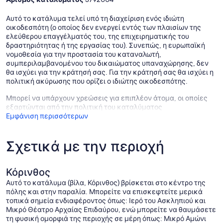
Αυτό το κατάλυμα τελεί υπό τη διαχείριση ενός ιδιώτη
οικοδεσπότη (ο οποίος δεν ενεργεί εντός των πλαισίων της
ελεύθερου επαγγέλματός του, της επιχειρηματικής του
δραστηριότητας ή της εργασίας του). Συνεπώς, η ευρωπαϊκή
νομοθεσία για την προστασία του καταναλωτή,
συμπεριλαμβανομένου του δικαιώματος υπαναχώρησης, δεν
θα ισχύει για την κράτησή σας. Για την κράτησή σας θα ισχύει η
πολιτική ακύρωσης που ορίζει ο ιδιώτης οικοδεσπότης.
Μπορεί να υπάρχουν χρεώσεις για επιπλέον άτομα, οι οποίες
εξαρτώνται από την πολιτική του καταλύματος
Εμφάνιση περισσότερων
Σχετικά με την περιοχή
Κόρινθος
Αυτό το κατάλυμα (βίλα, Κόρινθος) βρίσκεται στο κέντρο της
πόλης και στην παραλία. Μπορείτε να επισκεφτείτε μερικά
τοπικά σημεία ενδιαφέροντος όπως: Ιερό του Ασκληπιού και
Μικρό Θέατρο Αρχαίας Επιδαύρου, ενώ μπορείτε να θαυμάσετε
τη φυσική ομορφιά της περιοχής σε μέρη όπως: Μικρό Αμώνι