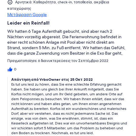
Αρνητικά: Καθαριότητα, check-in, τοποθεσία, ακρίβεια
Restaurants danach geschlossen sind.
καταχώρισης
Μετάφραση Google
Leider ein Reinfall!
Wir hatten 6 Tage Aufenthalt gebucht, sind aber nach 2
Nächten vorzeitig abgereist. Die Ferienwohnung befindet in
einer recht schönen Anlage mit Pool aber nicht direkt am
Strand, sondern 5 Min. zu Fuß entfernt. Wir hatten das Gefühl,
dass die ganze Zuwendung vom Besitzer in die Exo Bar geht,
denn die Wohnung war insgesamt sehr dreckig und
Πραγματοποίησε 6 διανυκτερεύσεις τον Σεπτέμβριο 2022
vernachlässigt. Überall war es abgewohnt die Küche ranzig und
speckig, Mikrowelle dreckig, Herdplatten verrostet,
0
Kühlschrank hat gestunken, die Terrasse nicht sauber,
Απάντηση από VrboOwner στις 25 Οκτ 2022
Brotkrümel und kaffeeflecken vom Vormieter auf dem Tisch,
Es tut uns leid zu hören, dass Sie eine schlechte Erfahrung gemacht
eine offene Steckdose mit Drähten und das Bad eine
haben. Sie haben uns gleich bei Ihrer Ankunft mitgeteilt, dass Sie
Katastrophe. Dort war die Toilettenspühlung defekt, die Dusche
Korfos nicht mögen, und um Ihr Geld gebeten, um andere Orte auf
ohne Duschkopf Halterung, kein Duschvorhang und richtig
dem Peloponnes zu besuchen. Wir haben Ihnen erklärt, dass wir das
dreckig. Wir mussten aber doch dann duschen und hatten 2
nicht können und haben alles getan, um Ihnen einen angenehmen
Stunden danach die ganze Etage unter Wasser. Unsere Sachen
Aufenthalt zu bereiten. Korfos ist ein wunderschönes und malerisches
waren alle nass und als wir sofort den Wasserschaden gemeldet
Dorf, aber wir verstehen, dass es nicht jedermanns Sache ist. Das
haben, wurden wir gefragt ob wir die Dusche falsch benutzt
einzige, was von dem, was Sie erwähnen, stimmt, ist, dass ein
Kesselleck aufgetreten ist. Dies war ein unvorhersehbares Ereignis und
hätten und warum das passieren konnte... Zum Schluss war
wir schickten sofort 5 Mitarbeiter, um das Problem zu beheben und
wohl der Warmwasser Boiler undicht und nicht unsere Schuld!
den Boden zu trocknen. Nochmals, es tut uns leid.
Wir trafen darauf hin die Entscheidung die Wohnung vorzeitig