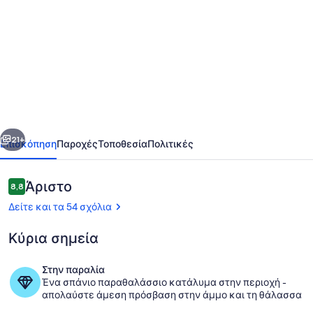
φωτογραφιών
για
Η
βίλα
μας
προσφέρει
μαγευτική
οηγούμενο
Επόμενο
θέα
21+
Επισκόπηση
Παροχές
Τοποθεσία
Πολιτικές
στα
καταγάλανα
Σχόλια
Άριστο
8,8
8,8 στα 10
νερά
Δείτε και τα 54 σχόλια
του
Κύρια σημεία
Σαρωνικού
κόλπου.
Στην παραλία
Ένα σπάνιο παραθαλάσσιο κατάλυμα στην περιοχή -
Πισίνα
απολαύστε άμεση πρόσβαση στην άμμο και τη θάλασσα.