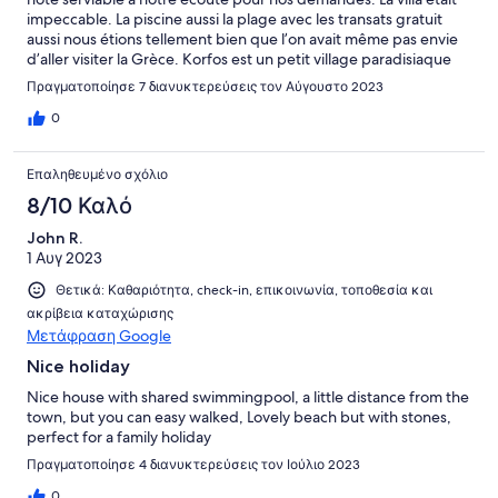
impeccable. La piscine aussi la plage avec les transats gratuit
aussi nous étions tellement bien que l’on avait même pas envie
d’aller visiter la Grèce. Korfos est un petit village paradisiaque
où il n’y a pas beaucoup de touristes, du moins pas encore donc
Πραγματοποίησε 7 διανυκτερεύσεις τον Αύγουστο 2023
nous remercions beaucoup Giannis pour son hospitalité. Et
franchement, nous vous conseillons ce petit coin de paradis.
0
Επαληθευμένο σχόλιο
8/10 Καλό
John R.
1 Αυγ 2023
Θετικά: Καθαριότητα, check-in, επικοινωνία, τοποθεσία και
ακρίβεια καταχώρισης
Μετάφραση Google
Nice holiday
Nice house with shared swimmingpool, a little distance from the
town, but you can easy walked, Lovely beach but with stones,
perfect for a family holiday
Πραγματοποίησε 4 διανυκτερεύσεις τον Ιούλιο 2023
0