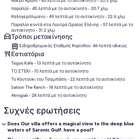
Μικρό Αμώνι
- 45 λεπτά με το αυτοκίνητο
- 20.3 χλμ.
παραλία
- 45 λεπτά με το αυτοκίνητο
- 20.7 χλμ.
Καλογερόλιμανο
- 49 λεπτά με το αυτοκίνητο
- 22.6 χλμ.
Παραλία κοντά στα Λουτρά Ωραίας Ελένης
- 57 λεπτά με το
αυτοκίνητο
- 31.2 χλμ.
Τρόποι μετακίνησης
Σιδηροδρομικός Σταθμός Κορίνθου: 46 λεπτά οδικώς
Εστιατόρια
‪Tsigos Kafe - ‬13 λεπτά με το αυτοκίνητο
‪ΤΟ ΣΤΕΚΙ - ‬10 λεπτά με το αυτοκίνητο
‪Το Κουτούκι του Τσαμπάση - ‬22 λεπτά με το αυτοκίνητο
‪Saloon The Ranch - ‬18 λεπτά με το αυτοκίνητο
‪Akrogiali - ‬28 λεπτά με το αυτοκίνητο
Συχνές ερωτήσεις
Does Our villa offers a magical view to the deep blue
waters of Saronic Gulf. have a pool?