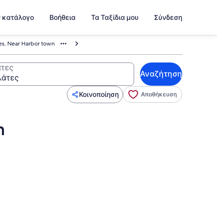
ν κατάλογο
Βοήθεια
Τα Ταξίδια μου
Σύνδεση
es, Near Harbor town
τες
Αναζήτηση
Κοινοποίηση
Αποθήκευση
n