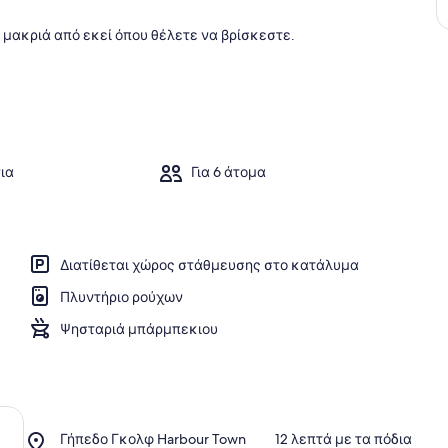
ί
ο
έ μακριά από εκεί όπου θέλετε να βρίσκεστε.
1
0
%
τ
ω
ν
ια
Για 6 άτομα
κ
ρ
ι
τ
Διατίθεται χώρος στάθμευσης στο κατάλυμα
ι
κ
Πλυντήριο ρούχων
ώ
ν
Ψησταριά μπάρμπεκιου
π
ε
λ
α
τ
Place,
Γήπεδο Γκολφ Harbour Town
‪12 λεπτά με τα πόδια‬