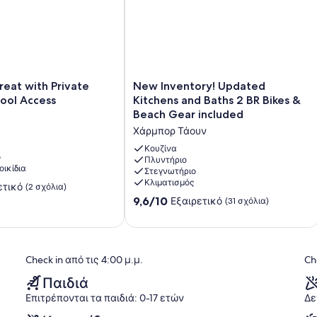
urt, these facilities offer additional opportunities for recreation
s of home with the allure of a waterfront retreat, promising a
ful and well-appointed getaway.
New
reat with Private
New Inventory! Updated
Inventory!
ool Access
Kitchens and Baths 2 BR Bikes &
Updated
Beach Gear included
Kitchens
Χάρμπορ Τάουν
and
Baths
Κουζίνα
ο
2
Πλυντήριο
οικίδια
Στεγνωτήριο
BR
Κλιματισμός
Bikes
ετικό
(2 σχόλια)
&
9.6
9,6/10
Εξαιρετικό
(31 σχόλια)
Beach
στα
Gear
10,
included
Εξαιρετικό,
Χάρμπορ
(31
Check in από τις 4:00 μ.μ.
Ch
Τάουν
σχόλια)
Παιδιά
Επιτρέπονται τα παιδιά: 0-17 ετών
Δε