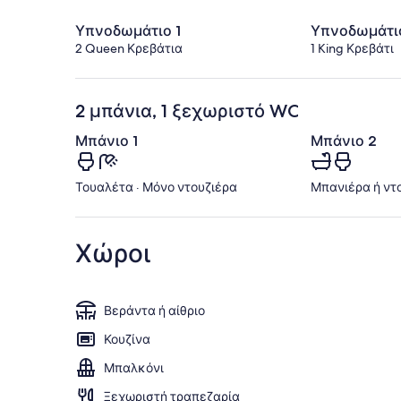
Υπνοδωμάτιο 1
Υπνοδωμάτι
2 Queen Κρεβάτια
1 King Κρεβάτι
2 μπάνια, 1 ξεχωριστό WC
Μπάνιο 1
Μπάνιο 2
Τουαλέτα · Μόνο ντουζιέρα
Μπανιέρα ή ντο
Χώροι
Βεράντα ή αίθριο
Κουζίνα
Μπαλκόνι
Ξεχωριστή τραπεζαρία