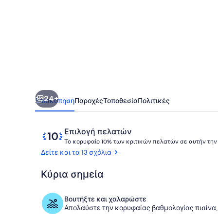
Harbour,
Sea
Pines,
Near
Harbor
town
24+
Επισκόπηση
Παροχές
Τοποθεσία
Πολιτικές
Σχόλια
10
Επιλογή πελατών
στα
Το κορυφαίο 10% των κριτικών πελατών σε αυτήν την
10,
Δείτε και τα 13 σχόλια
Από
τα
Κύρια σημεία
Εξωτερικοί 
αγαπημένα
των
Βουτήξτε και χαλαρώστε
πελατών
Απολαύστε την κορυφαίας βαθμολογίας πισίνα, 