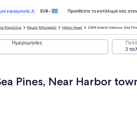
•
γμα εφαρμογής
EUR
Προσθέστε το κατάλυμά σας στο
ια Καρολίνα
Νομός Μπωφόρτ
Hilton Head
2454 Inland Harbour, Sea Pin
Ημερομηνίες
Πελά
Sea Pines, Near Harbor tow