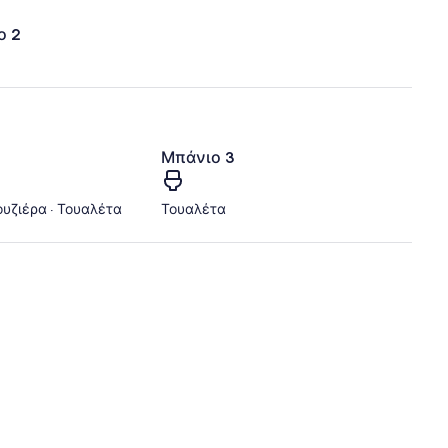
ο 2
Μπάνιο 3
υζιέρα · Τουαλέτα
Τουαλέτα