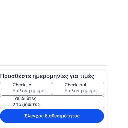
 χώρος καταλύματος
Ιδιωτική κουζίνα
Προσθέστε ημερομηνίες για τιμές
υζίνα
Ιδιωτική κουζίνα
Check-in
Check-out
Ταξιδιώτες
Έλεγχος διαθεσιμότητας