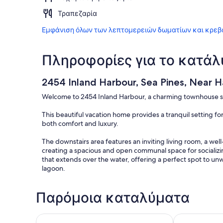
Τραπεζαρία
Εμφάνιση όλων των λεπτομερειών δωματίων και κρεβ
Πληροφορίες για το κατά
2454 Inland Harbour, Sea Pines, Near 
Welcome to 2454 Inland Harbour, a charming townhouse situ
This beautiful vacation home provides a tranquil setting fo
both comfort and luxury.
The downstairs area features an inviting living room, a we
creating a spacious and open communal space for socializing
that extends over the water, offering a perfect spot to unw
lagoon.
Moving upstairs, the primary bedroom is a luxurious retreat
Παρόμοια καταλύματα
suite bathroom adds an extra touch of convenience and pri
queen-sized beds and its own en-suite bathroom, providi
1625 Port Villas: Water Views, Dock and Steps to the
Coastal Retre
To enhance the overall experience, the vacation home boas