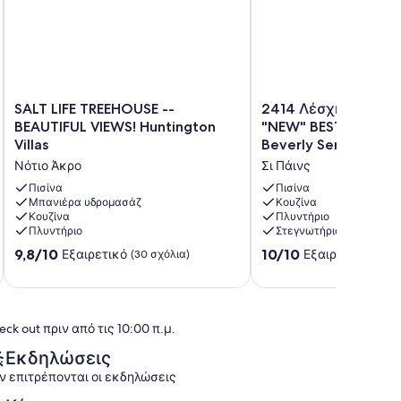
SALT
2414
SALT LIFE TREEHOUSE --
2414 Λέσχη Τένις Φ
LIFE
Λέσχη
BEAUTIFUL VIEWS! Huntington
"NEW" BESTNEST απ
TREEHOUSE
Τένις
Villas
Beverly Serral
-
Φάρου:
Νότιο Άκρο
Σι Πάινς
-
Ένα
BEAUTIFUL
"NEW"
Πισίνα
Πισίνα
VIEWS!
Μπανιέρα υδρομασάζ
BESTNEST
Κουζίνα
Κουζίνα
Πλυντήριο
Huntington
από
Πλυντήριο
Στεγνωτήριο
Villas
την
Νότιο
Beverly
9.8
10.0
9,8/10
10/10
Εξαιρετικό
Εξαιρετικό
(30 σχόλια)
(72 σ
Άκρο
Serral
στα
στα
Σι
10,
10,
Πάινς
Εξαιρετικό,
Εξαιρετικό,
(30
(72
eck out πριν από τις 10:00 π.μ.
σχόλια)
σχόλια)
Εκδηλώσεις
ν επιτρέπονται οι εκδηλώσεις