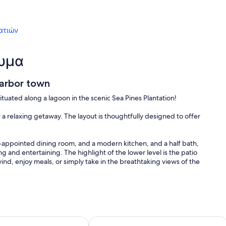
ατιών
λυμα
Harbor town
ated along a lagoon in the scenic Sea Pines Plantation!
r a relaxing getaway. The layout is thoughtfully designed to offer
ll-appointed dining room, and a modern kitchen, and a half bath,
 and entertaining. The highlight of the lower level is the patio
ind, enjoy meals, or simply take in the breathtaking views of the
 with a king-sized bed, ensuring a restful night's sleep. The en-
vacy. Additionally, there's a guest bedroom with two comfortable
ng ample accommodation for up to six people.
 Salty Dog - Free Bikes
at with Private Balcony & Pool Access
New Inventory! Updated Kitchens and
ts onsite amenities such as a pool and tennis court. Whether you