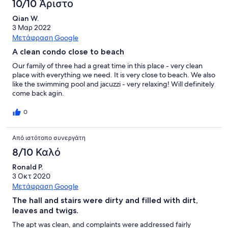
10/10 Άριστο
Qian W.
3 Μαρ 2022
Μετάφραση Google
A clean condo close to beach
Our family of three had a great time in this place - very clean
place with everything we need. It is very close to beach. We also
like the swimming pool and jacuzzi - very relaxing! Will definitely
come back agin.
0
Από ιστότοπο συνεργάτη
8/10 Καλό
Ronald P.
3 Οκτ 2020
Μετάφραση Google
The hall and stairs were dirty and filled with dirt,
leaves and twigs.
The apt was clean, and complaints were addressed fairly