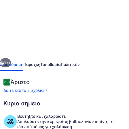
φωτογραφιών
για
Comfy
home
villa
with
full
οηγούμενο
Επόμενο
kitchen,
35+
Επισκόπηση
Παροχές
Τοποθεσία
Πολιτικές
private
balcony,
Σχόλια
Άριστο
8,8
8,8 στα 10
shared
Δείτε και τα 8 σχόλια
pool,
Κύρια σημεία
hot
tubs
Βουτήξτε και χαλαρώστε
&
Απολαύστε την κορυφαίας βαθμολογίας πισίνα, το
Εξωτερικός χώρος καταλύματος
ιδανικό μέρος για χαλάρωση.