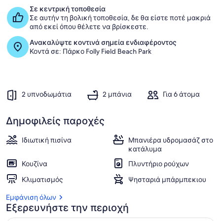
near
Σε κεντρική τοποθεσία
beaches
Σε αυτήν τη βολική τοποθεσία, δε θα είστε ποτέ μακριά
από εκεί όπου θέλετε να βρίσκεστε.
Ανακαλύψτε κοντινά σημεία ενδιαφέροντος
Κοντά σε: Πάρκο Folly Field Beach Park
2 υπνοδωμάτια
2 μπάνια
Για 6 άτομα
Δημοφιλείς παροχές
Ιδιωτική πισίνα
Μπανιέρα υδρομασάζ στο
κατάλυμα
Κουζίνα
Πλυντήριο ρούχων
Κλιματισμός
Ψησταριά μπάρμπεκιου
Εμφάνιση όλων
Εξερευνήστε την περιοχή