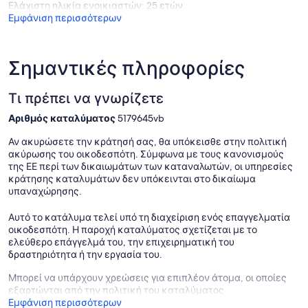
Please be aware that the Plantations and Condominium Complexes
Ελάχιστη ηλικία ενοικιαστών: 25 ετών
do not allow trailers, motor homes, motorcycles and/or recreational
Εμφάνιση περισσότερων
vehicles and rooftop cargo (i.e. Kayaks, Canoes etc.) other than car
top Carriers. Electric bikes are not permitted in the Plantations.
Σημαντικές πληροφορίες
Τι πρέπει να γνωρίζετε
Αριθμός καταλύματος
5179645vb
Αν ακυρώσετε την κράτησή σας, θα υπόκεισθε στην πολιτική
ακύρωσης του οικοδεσπότη. Σύμφωνα με τους κανονισμούς
της ΕΕ περί των δικαιωμάτων των καταναλωτών, οι υπηρεσίες
κράτησης καταλυμάτων δεν υπόκεινται στο δικαίωμα
υπαναχώρησης.
Αυτό το κατάλυμα τελεί υπό τη διαχείριση ενός επαγγελματία
οικοδεσπότη. Η παροχή καταλύματος σχετίζεται με το
ελεύθερο επάγγελμά του, την επιχειρηματική του
δραστηριότητα ή την εργασία του.
Μπορεί να υπάρχουν χρεώσεις για επιπλέον άτομα, οι οποίες
εξαρτώνται από την πολιτική του καταλύματος
Εμφάνιση περισσότερων