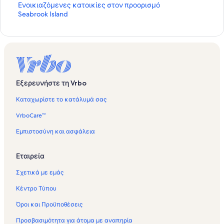
ά
Σ
Ενοικιαζόμενες κατοικίες στον προορισμό
ν
τ
Seabrook Island
τ
ά
α
ν
ρ
τ
Σ
α
ύ
ρ
ν
Σ
δ
ύ
Εξερευνήστε τη Vrbo
ε
ν
σ
δ
Καταχωρίστε το κατάλυμά σας
μ
ε
ο
σ
VrboCare™
ς
μ
γ
ο
Εμπιστοσύνη και ασφάλεια
ι
ς
α
γ
Εταιρεία
Ε
ι
ν
α
Σχετικά με εμάς
ο
Ε
ι
ν
Κέντρο Τύπου
κ
ο
ι
ι
Όροι και Προϋποθέσεις
α
κ
ζ
ι
Προσβασιμότητα για άτομα με αναπηρία