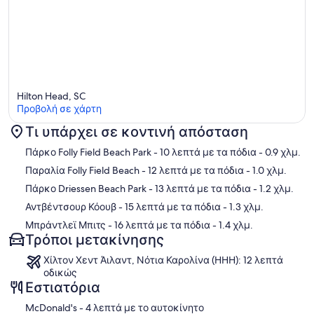
Hilton Head, SC
Προβολή σε χάρτη
Τι υπάρχει σε κοντινή απόσταση
Χάρτης
Πάρκο Folly Field Beach Park
- 10 λεπτά με τα πόδια
- 0.9 χλμ.
Παραλία Folly Field Beach
- 12 λεπτά με τα πόδια
- 1.0 χλμ.
Πάρκο Driessen Beach Park
- 13 λεπτά με τα πόδια
- 1.2 χλμ.
Αντβέντσουρ Κόουβ
- 15 λεπτά με τα πόδια
- 1.3 χλμ.
Μπράντλεϊ Μπιτς
- 16 λεπτά με τα πόδια
- 1.4 χλμ.
Τρόποι μετακίνησης
Χίλτον Χεντ Άιλαντ, Νότια Καρολίνα (HHH): 12 λεπτά
οδικώς
Εστιατόρια
‪McDonald's - ‬4 λεπτά με το αυτοκίνητο