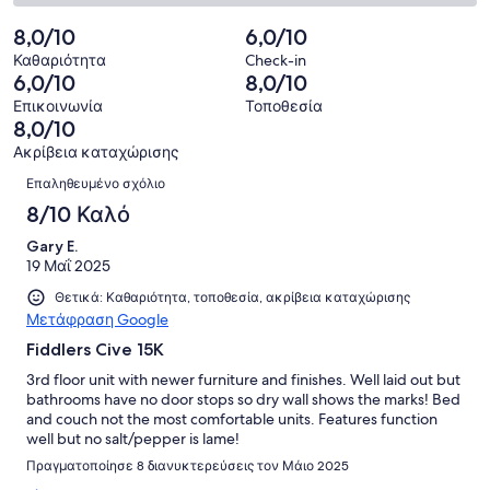
σχόλια
1
2
8
Κακό.
πελατών
από
-
8,0/10
6,0/10
σχόλια
0
8
Απαίσιο.
πελατών
από
Καθαριότητα
Check-in
σχόλια
0
6,0/10
8,0/10
8
πελατών
από
σχόλια
Επικοινωνία
Τοποθεσία
8
8,0/10
πελατών
σχόλια
Ακρίβεια καταχώρισης
πελατών
Σχόλια
Επαληθευμένο σχόλιο
8/10 Καλό
Gary E.
19 Μαΐ 2025
Θετικά: Καθαριότητα, τοποθεσία, ακρίβεια καταχώρισης
Μετάφραση Google
Fiddlers Cive 15K
3rd floor unit with newer furniture and finishes. Well laid out but
bathrooms have no door stops so dry wall shows the marks! Bed
and couch not the most comfortable units. Features function
well but no salt/pepper is lame!
Πραγματοποίησε 8 διανυκτερεύσεις τον Μάιο 2025