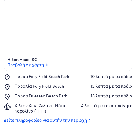
Hilton Head, SC
Προβολή σε χάρτη
Place,
Πάρκο Folly Field Beach Park
‪10 λεπτά με τα πόδια‬
Πάρκο
Προβολή σε χάρτη
Place,
Παραλία Folly Field Beach
‪12 λεπτά με τα πόδια‬
Folly
Παραλία
Field
Place,
Πάρκο Driessen Beach Park
‪13 λεπτά με τα πόδια‬
Folly
Beach
Πάρκο
Field
Park
Airport,
Χίλτον Χεντ Άιλαντ, Νότια
‪4 λεπτά με το αυτοκίνητο‬
Driessen
Beach
Χίλτον
Καρολίνα (HHH)
Beach
Χεντ
Park
Δείτε πληροφορίες για αυτήν την περιοχή
Άιλαντ,
Νότια
Καρολίνα