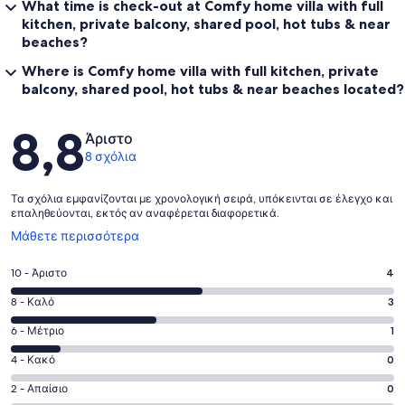
What time is check-out at Comfy home villa with full
kitchen, private balcony, shared pool, hot tubs & near
beaches?
Where is Comfy home villa with full kitchen, private
balcony, shared pool, hot tubs & near beaches located?
Σχόλια
8,8
Άριστο
8 σχόλια
Τα σχόλια εμφανίζονται με χρονολογική σειρά, υπόκεινται σε έλεγχο και
επαληθεύονται, εκτός αν αναφέρεται διαφορετικά.
Ανοίγει
Μάθετε περισσότερα
σε
νέο
Βαθμολογία
10 - Άριστο
4
παράθυρο
10
Βαθμολογία
8 - Καλό
3
-
8
Άριστο.
Βαθμολογία
6 - Μέτριο
1
-
4
6
Καλό.
Βαθμολογία
4 - Κακό
0
από
-
3
4
8
Μέτριο.
Βαθμολογία
2 - Απαίσιο
0
από
-