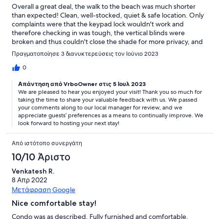
Overall a great deal, the walk to the beach was much shorter
than expected! Clean, well-stocked, quiet & safe location. Only
complaints were that the keypad lock wouldn't work and
therefore checking in was tough, the vertical blinds were
broken and thus couldn't close the shade for more privacy, and
a housekeeper (hopefully?) knocked and then unlocked the
Πραγματοποίησε 3 διανυκτερεύσεις τον Ιούνιο 2023
door to come in on my last day at 8am (checkout was at 10am).
Other than those things, I would give it 5 stars!
0
Απάντηση από VrboOwner στις 5 Ιουλ 2023
We are pleased to hear you enjoyed your visit! Thank you so much for
taking the time to share your valuable feedback with us. We passed
your comments along to our local manager for review, and we
appreciate guests’ preferences as a means to continually improve. We
look forward to hosting your next stay!
Από ιστότοπο συνεργάτη
10/10 Άριστο
Venkatesh R.
8 Απρ 2022
Μετάφραση Google
Nice comfortable stay!
Condo was as described. Fully furnished and comfortable.