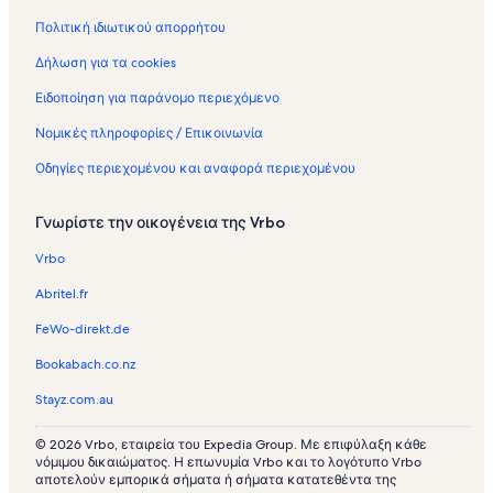
ό
α
Πολιτική ιδιωτικού απορρήτου
μ
ζ
ε
ό
Δήλωση για τα cookies
ν
μ
ε
ε
Ειδοποίηση για παράνομο περιεχόμενο
ς
ν
κ
ε
Νομικές πληροφορίες / Επικοινωνία
α
ς
Οδηγίες περιεχομένου και αναφορά περιεχομένου
τ
κ
ο
α
ι
τ
Γνωρίστε την οικογένεια της Vrbo
κ
ο
ί
ι
Vrbo
ε
κ
ς
ί
Abritel.fr
σ
ε
τ
ς
FeWo-direkt.de
ο
σ
Bookabach.co.nz
ν
τ
π
ο
Stayz.com.au
ρ
ν
ο
π
© 2026 Vrbo, εταιρεία του Expedia Group. Με επιφύλαξη κάθε
ο
ρ
νόμιμου δικαιώματος. Η επωνυμία Vrbo και το λογότυπο Vrbo
ρ
ο
αποτελούν εμπορικά σήματα ή σήματα κατατεθέντα της
ι
ο