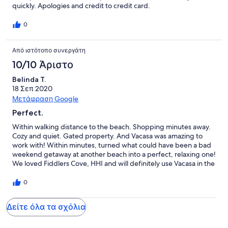
quickly. Apologies and credit to credit card.
0
Από ιστότοπο συνεργάτη
10/10 Άριστο
Belinda T.
18 Σεπ 2020
Μετάφραση Google
Perfect.
Within walking distance to the beach. Shopping minutes away.
Cozy and quiet. Gated property. And Vacasa was amazing to
work with! Within minutes, turned what could have been a bad
weekend getaway at another beach into a perfect, relaxing one!
We loved Fiddlers Cove, HHI and will definitely use Vacasa in the
future!
0
Δείτε όλα τα σχόλια