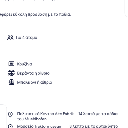
σφέρει εύκολη πρόσβαση με τα πόδια.
Για 4 άτομα
Κουζίνα
Βεράντα ή αίθριο
Μπαλκόνι ή αίθριο
Place,
Πολιτιστικό Κέντρο Alte Fabrik
‪14 λεπτά με τα πόδια‬
Πολιτιστικό
του Muehlhofen
Κέντρο
Place,
Μουσείο Traktormuseum
‪3 λεπτά με το αυτοκίνητο‬