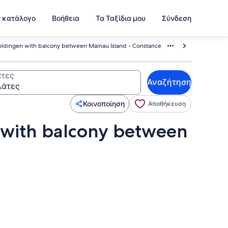
ν κατάλογο
Βοήθεια
Τα Ταξίδια μου
Σύνδεση
hldingen with balcony between Mainau Island - Constance
τες
Αναζήτηση
Κοινοποίηση
Αποθήκευση
 with balcony between