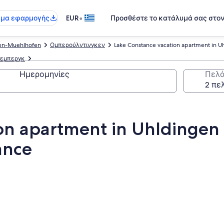
•
γμα εφαρμογής
EUR
Προσθέστε το κατάλυμά σας στο
en-Muehlhofen
Ομπερούλντινγκεν
Lake Constance vacation apartment in U
εμπεργκ
Ημερομηνίες
Πελά
on apartment in Uhldingen
ance