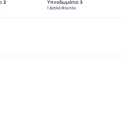
ο 2
Υπνοδωμάτιο 3
ι
1 Διπλό Φουτόν