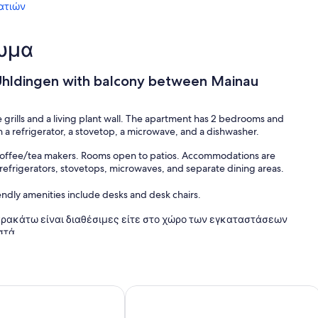
ατιών
λυμα
Uhldingen with balcony between Mainau
grills and a living plant wall. The apartment has 2 bedrooms and
th a refrigerator, a stovetop, a microwave, and a dishwasher.
coffee/tea makers. Rooms open to patios. Accommodations are
 refrigerators, stovetops, microwaves, and separate dining areas.
endly amenities include desks and desk chairs.
ρακάτω είναι διαθέσιμες είτε στο χώρο των εγκαταστάσεων
στά.
 the lake
bach - μεγάλο διαμέρισμα μεζονέτα στο ρομαντικό Happe
Issy: διαμέρισμα 1 υπνοδωματίου στ