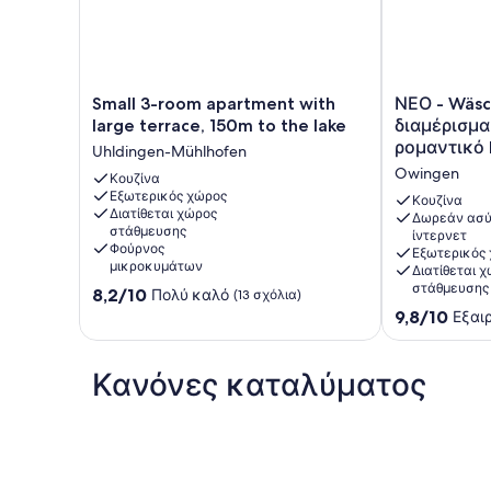
Small
ΝΕΟ
Small 3-room apartment with
ΝΕΟ - Wäsc
3-
-
large terrace, 150m to the lake
διαμέρισμα
room
Wäschbach
ρομαντικό
Uhldingen-Mühlhofen
apartment
-
Owingen
with
Κουζίνα
μεγάλο
Εξωτερικός χώρος
large
διαμέρισμα
Κουζίνα
Διατίθεται χώρος
terrace,
μεζονέτα
Δωρεάν ασύ
στάθμευσης
ίντερνετ
150m
στο
Φούρνος
Εξωτερικός
to
ρομαντικό
μικροκυμάτων
Διατίθεται 
the
Happenmühl
στάθμευσης
8.2
8,2/10
Πολύ καλό
(13 σχόλια)
lake
Owingen
στα
9.8
9,8/10
Εξαι
Uhldingen-
10,
στα
Mühlhofen
Πολύ
10,
καλό,
Εξαιρετικό,
Κανόνες καταλύματος
(13
(19
σχόλια)
σχόλια)