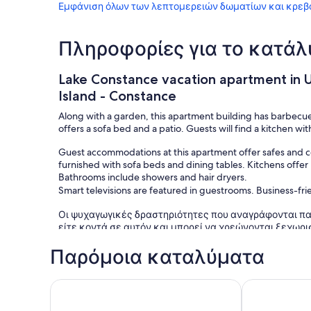
Εμφάνιση όλων των λεπτομερειών δωματίων και κρεβ
Πληροφορίες για το κατά
Lake Constance vacation apartment in 
Island - Constance
Along with a garden, this apartment building has barbecue 
offers a sofa bed and a patio. Guests will find a kitchen wi
Guest accommodations at this apartment offer safes and 
furnished with sofa beds and dining tables. Kitchens offer
Bathrooms include showers and hair dryers.
Smart televisions are featured in guestrooms. Business-fri
Οι ψυχαγωγικές δραστηριότητες που αναγράφονται πα
είτε κοντά σε αυτόν και μπορεί να χρεώνονται ξεχωρι
Παρόμοια καταλύματα
Small 3-room apartment with large terrace, 150m to
ΝΕΟ - Wäsch