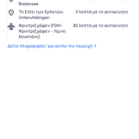
Alte
Μουσείο
Bodensee
Fabrik
Traktormuseum
Place,
Το Σπίτι των Ερπετών,
‪3 λεπτά με το αυτοκίνητο‬
του
Bodensee
Το
Unteruhldingen
Muehlhofen
Σπίτι
Airport,
Φριντριξχάφεν (FDH-
‪42 λεπτά με το αυτοκίνητο‬
των
Φριντριξχάφεν
Φριντριξχάφεν - Λίμνη
Ερπετών,
(FDH-
Κονστάνς)
Unteruhldingen
Φριντριξχάφεν
Δείτε πληροφορίες για αυτήν την περιοχή
-
Λίμνη
Κονστάνς)