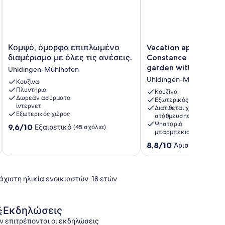
Κομψό,
Vacation
Κομψό, όμορφα επιπλωμένο
Vacation apartment 
όμορφα
apartment
διαμέρισμα με όλες τις ανέσεις.
Constance with cons
επιπλωμένο
on
garden with barbecu
Uhldingen-Mühlhofen
διαμέρισμα
Lake
up to 6 people.
Uhldingen-Mühlhofen
με
Κουζίνα
Constance
Πλυντήριο
όλες
with
Κουζίνα
Δωρεάν ασύρματο
τις
conservatory,
Εξωτερικός χώρος
ίντερνετ
Διατίθεται χώρος
ανέσεις.
garden
Εξωτερικός χώρος
στάθμευσης
Uhldingen-
with
Ψησταριά
9.6
9,6/10
Εξαιρετικό
Mühlhofen
(45 σχόλια)
barbecue
μπάρμπεκιου
στα
house
10,
8.8
8,8/10
Άριστο
for
(6 σχόλια
Εξαιρετικό,
στα
up
(45
10,
to
σχόλια)
Άριστο,
6
άχιστη ηλικία ενοικιαστών: 18 ετών
(6
people.
σχόλια)
Uhldingen-
Mühlhofen
Εκδηλώσεις
ν επιτρέπονται οι εκδηλώσεις