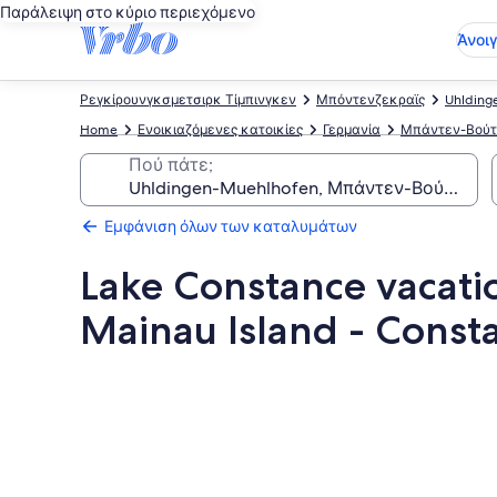
Παράλειψη στο κύριο περιεχόμενο
Άνοι
Ρεγκίρουνγκσμετσιρκ Τίμπινγκεν
Μπόντενζεκραϊς
Uhlding
Home
Ενοικιαζόμενες κατοικίες
Γερμανία
Μπάντεν-Βούτ
Πού πάτε;
Εμφάνιση όλων των καταλυμάτων
Lake Constance vacati
Mainau Island - Const
Συλλογή
φωτογραφιών
για
Lake