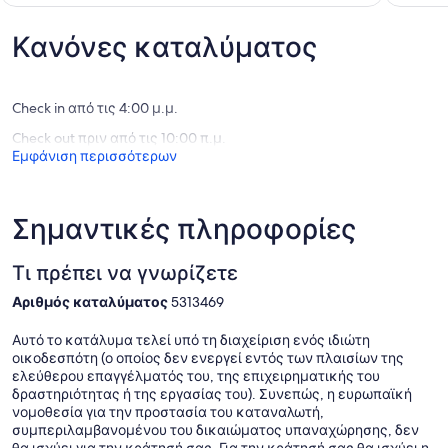
Tettnang
(33
σχόλιο)
σχόλια)
Κανόνες καταλύματος
Check in από τις 4:00 μ.μ.
Check out πριν από τις 10:00 π.μ.
Εμφάνιση περισσότερων
Σημαντικές πληροφορίες
Τι πρέπει να γνωρίζετε
Αριθμός καταλύματος
5313469
Αυτό το κατάλυμα τελεί υπό τη διαχείριση ενός ιδιώτη
οικοδεσπότη (ο οποίος δεν ενεργεί εντός των πλαισίων της
ελεύθερου επαγγέλματός του, της επιχειρηματικής του
δραστηριότητας ή της εργασίας του). Συνεπώς, η ευρωπαϊκή
νομοθεσία για την προστασία του καταναλωτή,
συμπεριλαμβανομένου του δικαιώματος υπαναχώρησης, δεν