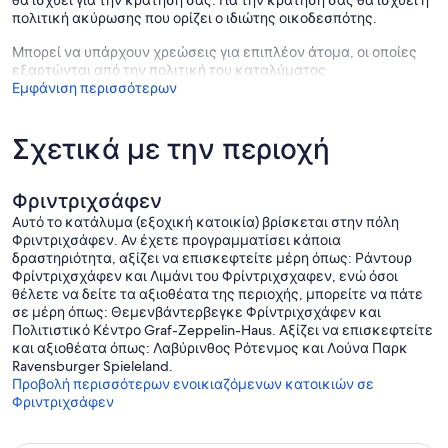
θα ισχύει για την κράτησή σας. Για την κράτησή σας θα ισχύει η
πολιτική ακύρωσης που ορίζει ο ιδιώτης οικοδεσπότης.
Μπορεί να υπάρχουν χρεώσεις για επιπλέον άτομα, οι οποίες
εξαρτώνται από την πολιτική του καταλύματος
Εμφάνιση περισσότερων
Σχετικά με την περιοχή
Φριντριχσάφεν
Αυτό το κατάλυμα (εξοχική κατοικία) βρίσκεται στην πόλη
Φριντριχσάφεν. Αν έχετε προγραμματίσει κάποια
δραστηριότητα, αξίζει να επισκεφτείτε μέρη όπως: Ράντουρ
Φρίντριχσχάφεν και Λιμάνι του Φρίντριχσχαφεν, ενώ όσοι
θέλετε να δείτε τα αξιοθέατα της περιοχής, μπορείτε να πάτε
σε μέρη όπως: Θεμενβάντερβεγκε Φρίντριχσχάφεν και
Πολιτιστικό Κέντρο Graf-Zeppelin-Haus. Αξίζει να επισκεφτείτε
και αξιοθέατα όπως: Λαβύρινθος Ρότενμος και Λούνα Παρκ
Ravensburger Spieleland.
Προβολή περισσότερων ενοικιαζόμενων κατοικιών σε
Φριντριχσάφεν