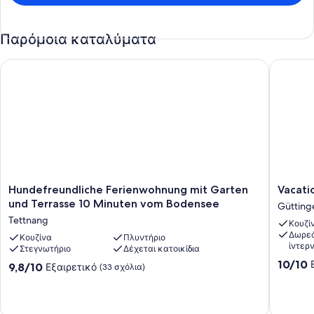
Παρόμοια καταλύματα
Hundefreundliche Ferienwohnung mit Garten und Terrasse 
Vacation
Hundefreundliche
Vacation
Hundefreundliche Ferienwohnung mit Garten
Vacati
Ferienwohnung
close
und Terrasse 10 Minuten vom Bodensee
Gütting
mit
to
Tettnang
Κουζί
Garten
and
Δωρεά
und
Κουζίνα
Πλυντήριο
above
ίντερ
Στεγνωτήριο
Δέχεται κατοικίδια
Terrasse
the
10.0
10
lake
10/10
9.8
9,8/10
Εξαιρετικό
(33 σχόλια)
στα
Minuten
Gütting
στα
10,
vom
10,
Εξαιρετ
Bodensee
Εξαιρετικό,
(1