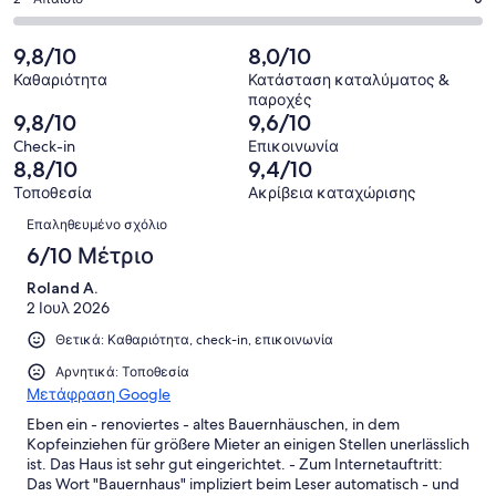
Βαθμολογία
από
-
σχόλια
1
2
64
Κακό.
πελατών
από
-
9,8/10
8,0/10
σχόλια
0
64
Απαίσιο.
πελατών
από
Καθαριότητα
Κατάσταση καταλύματος &
σχόλια
0
παροχές
64
πελατών
από
9,8/10
9,6/10
σχόλια
64
Check-in
Επικοινωνία
πελατών
σχόλια
8,8/10
9,4/10
πελατών
Τοποθεσία
Ακρίβεια καταχώρισης
Σχόλια
Επαληθευμένο σχόλιο
6/10 Μέτριο
Roland A.
2 Ιουλ 2026
Θετικά: Καθαριότητα, check-in, επικοινωνία
Αρνητικά: Τοποθεσία
Μετάφραση Google
Eben ein - renoviertes - altes Bauernhäuschen, in dem
Kopfeinziehen für größere Mieter an einigen Stellen unerlässlich
ist. Das Haus ist sehr gut eingerichtet. - Zum Internetauftritt:
Das Wort "Bauernhaus" impliziert beim Leser automatisch - und