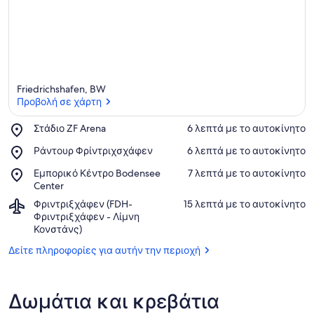
Friedrichshafen, BW
Προβολή σε χάρτη
Place,
Στάδιο ZF Arena
‪6 λεπτά με το αυτοκίνητο‬
Στάδιο
Προβολή σε χάρτη
Place,
Ράντουρ Φρίντριχσχάφεν
‪6 λεπτά με το αυτοκίνητο‬
ZF
Ράντουρ
Arena
Place,
Εμπορικό Κέντρο Bodensee
‪7 λεπτά με το αυτοκίνητο‬
Φρίντριχσχάφεν
Εμπορικό
Center
Κέντρο
Airport,
Φριντριξχάφεν (FDH-
‪15 λεπτά με το αυτοκίνητο‬
Bodensee
Φριντριξχάφεν
Φριντριξχάφεν - Λίμνη
Center
(FDH-
Κονστάνς)
Φριντριξχάφεν
Δείτε πληροφορίες για αυτήν την περιοχή
-
Λίμνη
Κονστάνς)
Δωμάτια και κρεβάτια