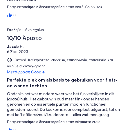
Πραγματοποίησε 5 διανυκτερεύσεις τον Δεκέμβριο 2023
0
Επαληθευμένο σχόλιο
10/10 Άριστο
Jacob H.
6 Σεπ 2023
Θετικά: Καθαριότητα, check-in, επικοινωνία, τοποθεσία και
ακρίβεια καταχώρισης
Μετάφραση Google
Perfekte plek om als basis te gebruiken voor fiets-
en wandeltochten
Ondanks het wat mindere weer was het fijn verblijven in dit
(grote) huis. Het gebouw is oud maar flink onder handen
genomen en op essentiële punten mooi en functioneel
gemoderniseerd. De keuken is zeer compleet uitgerust, tot en
met koffiefilters/zout/kruiden/etc ... alles wat men graag
meteen bij de hand wil hebben. De wc- en douche zijn modern
Πραγματοποίησε 8 διανυκτερεύσεις τον Αύγουστο 2023
en functioneren perfect. Niets lekkerder dan een fijne douche
0