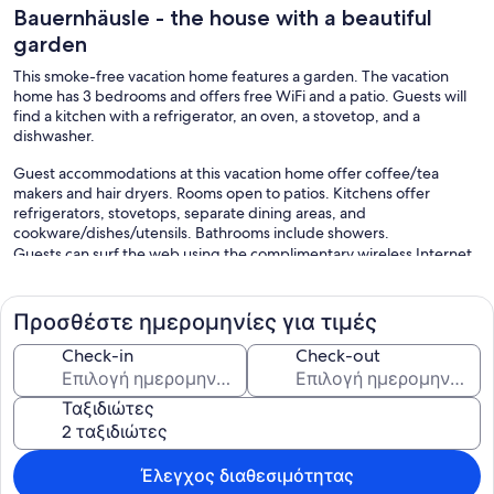
Bauernhäusle - the house with a beautiful
garden
This smoke-free vacation home features a garden. The vacation
home has 3 bedrooms and offers free WiFi and a patio. Guests will
find a kitchen with a refrigerator, an oven, a stovetop, and a
dishwasher.
Guest accommodations at this vacation home offer coffee/tea
makers and hair dryers. Rooms open to patios. Kitchens offer
refrigerators, stovetops, separate dining areas, and
cookware/dishes/utensils. Bathrooms include showers.
Guests can surf the web using the complimentary wireless Internet
access. Smart televisions are featured in guestrooms.
Προσθέστε ημερομηνίες για τιμές
Check-in
Check-out
Ταξιδιώτες
Έλεγχος διαθεσιμότητας