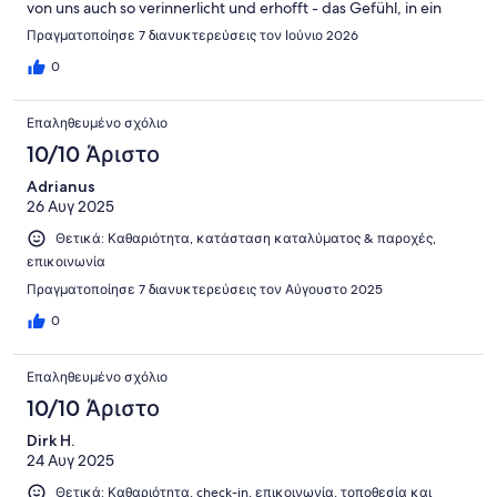
von uns auch so verinnerlicht und erhofft - das Gefühl, in ein
ruhiges Domizil zu kommen, eben in eine ländliche Idylle! -
Πραγματοποίησε 7 διανυκτερεύσεις τον Ιούνιο 2026
Leider war dem nicht so, da in Luftlinie von ca. 50 bis 60 Metern
die relativ vielbefahrene Kreisstraße K 7729 am Grundstück
0
vorbei führt und LKW-Fahrten schon früh ab 4 bis 5 Uhr
beginnen. - Das Nichterwähnen dieser Straße im
Επαληθευμένο σχόλιο
Internetauftritt ist nach meiner persönlichen Meinung eine
Unterlassung! - Dr. R. Au.
10/10 Άριστο
Adrianus
26 Αυγ 2025
Θετικά: Καθαριότητα, κατάσταση καταλύματος & παροχές,
επικοινωνία
Πραγματοποίησε 7 διανυκτερεύσεις τον Αύγουστο 2025
0
Επαληθευμένο σχόλιο
10/10 Άριστο
Dirk H.
24 Αυγ 2025
Θετικά: Καθαριότητα, check-in, επικοινωνία, τοποθεσία και