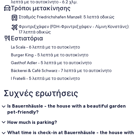
λεπτά με το αυτοκίνητο
- 6.2 χλμ.
Τρόποι μετακίνησης
Σταθμός Friedrichshafen Manzell: 5 λεπτά οδικώς
Φριντριξχάφεν (FDH-Φριντριξχάφεν - Λίμνη Κονστάνς):
17 λεπτά οδικώς
Εστιατόρια
‪La Scala - ‬6 λεπτά με το αυτοκίνητο
‪Burger King - ‬5 λεπτά με το αυτοκίνητο
‪Gasthof Adler - ‬5 λεπτά με το αυτοκίνητο
‪Bäckerei & Café Schwarz - ‬7 λεπτά με το αυτοκίνητο
‪I Fratelli - ‬5 λεπτά με το αυτοκίνητο
Συχνές ερωτήσεις
Is Bauernhäusle - the house with a beautiful garden
pet-friendly?
How much is parking?
What time is check-in at Bauernhäusle - the house with