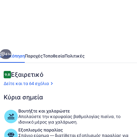
για
Bauernhäusle
-
the
house
with
οηγούμενο
Επόμενο
a
41+
Επισκόπηση
Παροχές
Τοποθεσία
Πολιτικές
beautiful
garden
Σχόλια
Εξαιρετικό
9,8
9,8 στα 10
Δείτε και τα 64 σχόλια
Κύρια σημεία
Βουτήξτε και χαλαρώστε
Απολαύστε την κορυφαίας βαθμολογίας πισίνα, το
Εξωτερικοί χώροι
ιδανικό μέρος για χαλάρωση.
Εξοπλισμός παραλίας
Σπάνιο εύρημα — διατίθεται εξοπλισμός παραλίας για