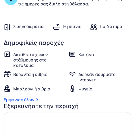
τις ημέρες σας δίπλα στη θάλασσα.
3 υπνοδωμάτια
1+ μπάνιο
Για 6 άτομα
Δημοφιλείς παροχές
Διατίθεται χώρος
Κουζίνα
στάθμευσης στο
κατάλυμα
Βεράντα ή αίθριο
Δωρεάν ασύρματο
ίντερνετ
Μπαλκόνι ή αίθριο
Ψυγείο
Εμφάνιση όλων
Εξερευνήστε την περιοχή