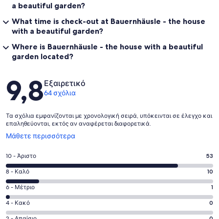
a beautiful garden?
What time is check-out at Bauernhäusle - the house
with a beautiful garden?
Where is Bauernhäusle - the house with a beautiful
garden located?
Σχόλια
9,8
Εξαιρετικό
64 σχόλια
Τα σχόλια εμφανίζονται με χρονολογική σειρά, υπόκεινται σε έλεγχο και
επαληθεύονται, εκτός αν αναφέρεται διαφορετικά.
Ανοίγει
Μάθετε περισσότερα
σε
νέο
Βαθμολογία
10 - Άριστο
53
παράθυρο
10
Βαθμολογία
8 - Καλό
10
-
8
Άριστο.
Βαθμολογία
6 - Μέτριο
1
-
53
6
Καλό.
Βαθμολογία
4 - Κακό
0
από
-
10
4
64
Μέτριο.
2 - Απαίσιο
0