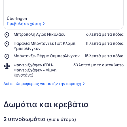
Überlingen
Προβολή σε χάρτη
Place,
Μητρόπολη Αγίου Νικολάου
‪6 λεπτά με τα πόδια‬
Μητρόπολη
Προβολή σε χάρτη
Place,
Παραλία Μπόντενζεε Γιοτ Κλαμπ
‪11 λεπτά με τα πόδια‬
Αγίου
Παραλία
Υμπερλίνγκεν
Νικολάου
Μπόντενζεε
Place,
Μπόντενζε-Θέρμε Ουμπερλίνγκεν
‪15 λεπτά με τα πόδια‬
Γιοτ
Μπόντενζε-
Κλαμπ
Airport,
Φριντριξχάφεν (FDH-
‪53 λεπτά με το αυτοκίνητο‬
Θέρμε
Υμπερλίνγκεν
Φριντριξχάφεν
Φριντριξχάφεν - Λίμνη
Ουμπερλίνγκεν
(FDH-
Κονστάνς)
Φριντριξχάφεν
Δείτε πληροφορίες για αυτήν την περιοχή
-
Λίμνη
Κονστάνς)
Δωμάτια και κρεβάτια
2 υπνοδωμάτια
(για 6 άτομα)