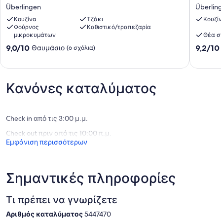
City
Ambien
Überlingen
Überlin
view-
-
Private
Κουζίνα
Τζάκι
Residen
Κουζί
Φούρνος
Καθιστικό/τραπεζαρία
Bathroom
am
μικροκυμάτων
Θέα σ
Überlingen
See
Überlin
9.0
9.2
9,0/10
9,2/10
Θαυμάσιο
(6 σχόλια)
στα
στα
10,
10,
Θαυμάσιο,
Θαυμάσ
(6
(10
Κανόνες καταλύματος
σχόλια)
σχόλια)
Check in από τις 3:00 μ.μ.
Check out πριν από τις 10:00 π.μ.
Εμφάνιση περισσότερων
Σημαντικές πληροφορίες
Τι πρέπει να γνωρίζετε
Αριθμός καταλύματος
5447470