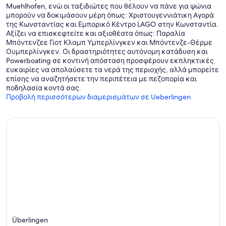
Muehlhofen, ενώ οι ταξιδιώτες που θέλουν να πάνε για ψώνια
μπορούν να δοκιμάσουν μέρη όπως: Χριστουγεννιάτικη Αγορά
της Κωνσταντίας και Εμπορικό Κέντρο LAGO στην Κωνσταντία.
Αξίζει να επισκεφτείτε και αξιοθέατα όπως: Παραλία
Μπόντενζεε Γιοτ Κλαμπ Υμπερλίνγκεν και Μπόντενζε-Θέρμε
Ουμπερλίνγκεν. Οι δραστηριότητες αυτόνομη κατάδυση και
Powerboating σε κοντινή απόσταση προσφέρουν εκπληκτικές
ευκαιρίες να απολαύσετε τα νερά της περιοχής, αλλά μπορείτε
επίσης να αναζητήσετε την περιπέτεια με πεζοπορία και
ποδηλασία κοντά σας.
Προβολή περισσότερων διαμερισμάτων σε Ueberlingen
Überlingen