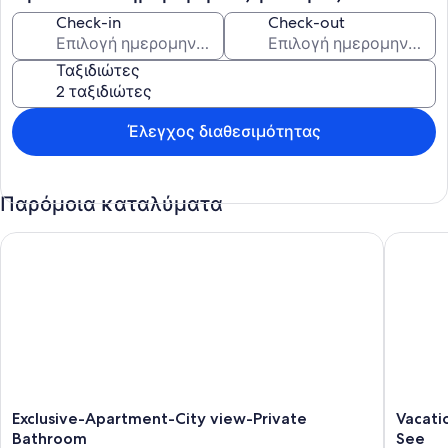
σε αυτόν και μπορεί να χρεώνονται ξεχωριστά.
Check-in
Check-out
Ταξιδιώτες
Έλεγχος διαθεσιμότητας
Παρόμοια καταλύματα
Exclusive-Apartment-City view-Private Bathroom
Vacation
Exclusive-
Vacation
Exclusive-Apartment-City view-Private
Vacati
Apartment-
apartme
Bathroom
See