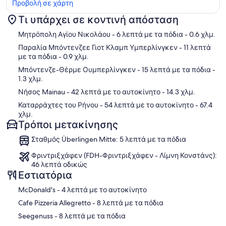
Προβολή σε χάρτη
Τι υπάρχει σε κοντινή απόσταση
Χάρτης
Μητρόπολη Αγίου Νικολάου
- 6 λεπτά με τα πόδια
- 0.6 χλμ.
Παραλία Μπόντενζεε Γιοτ Κλαμπ Υμπερλίνγκεν
- 11 λεπτά
με τα πόδια
- 0.9 χλμ.
Μπόντενζε-Θέρμε Ουμπερλίνγκεν
- 15 λεπτά με τα πόδια
-
1.3 χλμ.
Νήσος Mainau
- 42 λεπτά με το αυτοκίνητο
- 14.3 χλμ.
Καταρράχτες του Ρήνου
- 54 λεπτά με το αυτοκίνητο
- 67.4
χλμ.
Τρόποι μετακίνησης
Σταθμός Überlingen Mitte: 5 λεπτά με τα πόδια
Φριντριξχάφεν (FDH-Φριντριξχάφεν - Λίμνη Κονστάνς):
46 λεπτά οδικώς
Εστιατόρια
‪McDonald's - ‬4 λεπτά με το αυτοκίνητο
‪Cafe Pizzeria Allegretto - ‬8 λεπτά με τα πόδια
‪Seegenuss - ‬8 λεπτά με τα πόδια