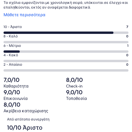
Τα σχόλια εμφανίζονται με χρονολογική σειρά, υπόκεινται σε έλεγχο και
επαληθεύονται, εκτός αν αναφέρεται διαφορετικά.
Ανοίγει
Μάθετε περισσότερα
σε
νέο
Βαθμολογία
10 - Άριστο
7
παράθυρο
10
Βαθμολογία
8 - Καλό
0
-
8
Άριστο.
Βαθμολογία
6 - Μέτριο
1
-
7
6
Καλό.
Βαθμολογία
4 - Κακό
0
από
-
0
4
8
Μέτριο.
Βαθμολογία
2 - Απαίσιο
0
από
-
σχόλια
1
2
8
Κακό.
πελατών
από
-
7,0/10
8,0/10
σχόλια
0
8
Απαίσιο.
πελατών
από
Καθαριότητα
Check-in
σχόλια
0
9,0/10
9,0/10
8
πελατών
από
σχόλια
Επικοινωνία
Τοποθεσία
8
8,0/10
πελατών
σχόλια
Ακρίβεια καταχώρισης
πελατών
Σχόλια
Από ιστότοπο συνεργάτη
10/10 Άριστο