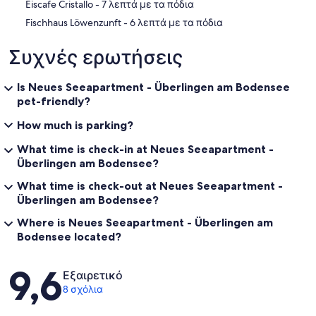
‪Eiscafe Cristallo - ‬7 λεπτά με τα πόδια
‪Fischhaus Löwenzunft - ‬6 λεπτά με τα πόδια
Συχνές ερωτήσεις
Is Neues Seeapartment - Überlingen am Bodensee
pet-friendly?
How much is parking?
What time is check-in at Neues Seeapartment -
Überlingen am Bodensee?
What time is check-out at Neues Seeapartment -
Überlingen am Bodensee?
Where is Neues Seeapartment - Überlingen am
Bodensee located?
Σχόλια
9,6
Εξαιρετικό
8 σχόλια