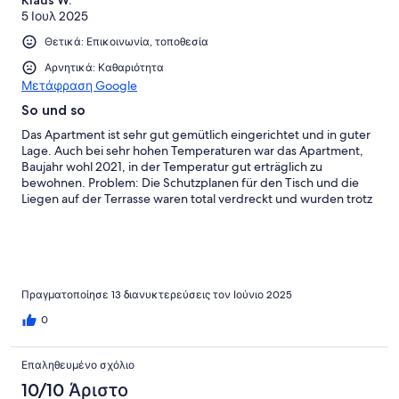
5 Ιουλ 2025
Θετικά: Επικοινωνία, τοποθεσία
Αρνητικά: Καθαριότητα
Μετάφραση Google
So und so
Das Apartment ist sehr gut gemütlich eingerichtet und in guter
Lage. Auch bei sehr hohen Temperaturen war das Apartment,
Baujahr wohl 2021, in der Temperatur gut erträglich zu
bewohnen. Problem: Die Schutzplanen für den Tisch und die
Liegen auf der Terrasse waren total verdreckt und wurden trotz
einer Bitte nicht gereinigt. Und das be einer sehr teuren
Unterkunft.Die Geräte im Küchen / WZ - Bereich (Herd,
Kaffeeautomat, Fernseher) waren vermutlich teuer, aber nicht
einfach bis gar nicht zu bedienen. Es fehlte jegliche Anleitung
und war lt. Agentur auch nicht vom Eigentümer zu
beschaffen.Das Preis-Leistungs-Verhältnis stimmt
Πραγματοποίησε 13 διανυκτερεύσεις τον Ιούνιο 2025
zusammengefasst im Ergebnis nicht.
0
Επαληθευμένο σχόλιο
10/10 Άριστο