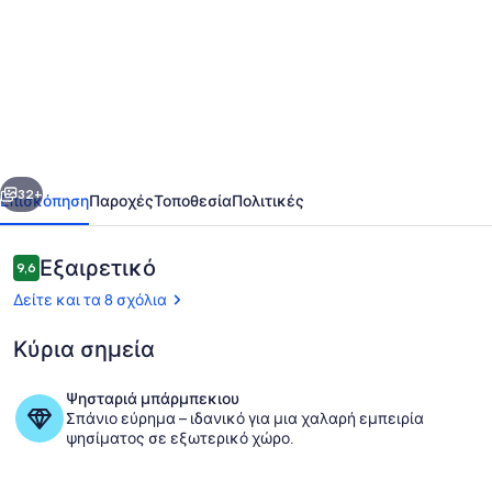
για
Neues
Seeapartment
-
Überlingen
am
οηγούμενο
Επόμενο
Bodensee
32+
Επισκόπηση
Παροχές
Τοποθεσία
Πολιτικές
Σχόλια
Εξαιρετικό
9,6
9,6 στα 10
Δείτε και τα 8 σχόλια
Κύρια σημεία
Ψησταριά μπάρμπεκιου
Σπάνιο εύρημα – ιδανικό για μια χαλαρή εμπειρία
Γεύματα σε εξωτερικό χώρο
ψησίματος σε εξωτερικό χώρο.