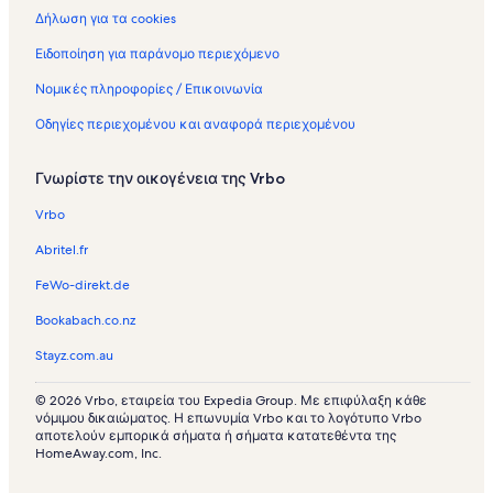
μ
ό
Δήλωση για τα cookies
ε
μ
ν
ε
Ειδοποίηση για παράνομο περιεχόμενο
ε
ν
ς
ε
Νομικές πληροφορίες / Επικοινωνία
κ
ς
Οδηγίες περιεχομένου και αναφορά περιεχομένου
α
κ
τ
α
ο
τ
Γνωρίστε την οικογένεια της Vrbo
ι
ο
κ
ι
Vrbo
ί
κ
ε
ί
Abritel.fr
ς
ε
σ
ς
FeWo-direkt.de
τ
σ
Bookabach.co.nz
ο
τ
ν
ο
Stayz.com.au
π
ν
ρ
π
© 2026 Vrbo, εταιρεία του Expedia Group. Με επιφύλαξη κάθε
ο
ρ
νόμιμου δικαιώματος. Η επωνυμία Vrbo και το λογότυπο Vrbo
ο
ο
αποτελούν εμπορικά σήματα ή σήματα κατατεθέντα της
ρ
ο
HomeAway.com, Inc.
ι
ρ
σ
ι