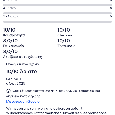
Άριστο.
Βαθμολογία
-
1
6
Καλό.
Βαθμολογία
4 - Κακό
0
από
-
0
4
1
Μέτριο.
Βαθμολογία
2 - Απαίσιο
0
από
-
σχόλια
0
2
1
Κακό.
πελατών
από
-
10/10
10/10
σχόλια
0
1
Απαίσιο.
πελατών
από
Καθαριότητα
Check-in
σχόλια
0
8,0/10
10/10
1
πελατών
από
σχόλια
Επικοινωνία
Τοποθεσία
1
8,0/10
πελατών
σχόλια
Ακρίβεια καταχώρισης
πελατών
Σχόλια
Επαληθευμένο σχόλιο
10/10 Άριστο
Sabine T.
6 Οκτ 2025
Θετικά: Καθαριότητα, check-in, επικοινωνία, τοποθεσία και
ακρίβεια καταχώρισης
Μετάφραση Google
Wir haben uns sehr wohl und geborgen gefühlt.
Wunderschönes Altstadthäuschen, unweit der Seepromenade.