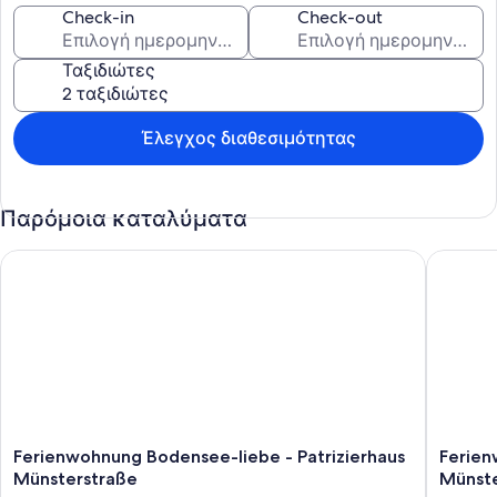
Check-in
Check-out
Ταξιδιώτες
Έλεγχος διαθεσιμότητας
Παρόμοια καταλύματα
Ferienwohnung Bodensee-liebe - Patrizierhaus Münsterstraß
Ferienwo
Ferienwohnung
Ferien
Ferienwohnung Bodensee-liebe - Patrizierhaus
Ferien
Bodensee-
Bodens
Münsterstraße
Münste
liebe
glück