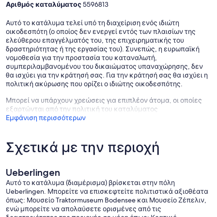
Αριθμός καταλύματος
5596813
Αυτό το κατάλυμα τελεί υπό τη διαχείριση ενός ιδιώτη
οικοδεσπότη (ο οποίος δεν ενεργεί εντός των πλαισίων της
ελεύθερου επαγγέλματός του, της επιχειρηματικής του
δραστηριότητας ή της εργασίας του). Συνεπώς, η ευρωπαϊκή
νομοθεσία για την προστασία του καταναλωτή,
συμπεριλαμβανομένου του δικαιώματος υπαναχώρησης, δεν
θα ισχύει για την κράτησή σας. Για την κράτησή σας θα ισχύει η
πολιτική ακύρωσης που ορίζει ο ιδιώτης οικοδεσπότης.
Μπορεί να υπάρχουν χρεώσεις για επιπλέον άτομα, οι οποίες
εξαρτώνται από την πολιτική του καταλύματος
Εμφάνιση περισσότερων
Σχετικά με την περιοχή
Ueberlingen
Αυτό το κατάλυμα (διαμέρισμα) βρίσκεται στην πόλη
Ueberlingen. Μπορείτε να επισκεφτείτε πολιτιστικά αξιοθέατα
όπως: Μουσείο Traktormuseum Bodensee και Μουσείο Ζέπελιν,
ενώ μπορείτε να απολαύσετε ορισμένες από τις