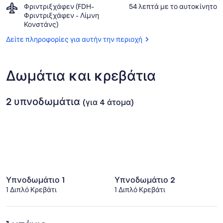
Κλαμπ
Airport,
Φριντριξχάφεν (FDH-
‪54 λεπτά με το αυτοκίνητο‬
Θέρμε
Υμπερλίνγκεν
Φριντριξχάφεν
Φριντριξχάφεν - Λίμνη
Ουμπερλίνγκεν
(FDH-
Κονστάνς)
Φριντριξχάφεν
Δείτε πληροφορίες για αυτήν την περιοχή
-
Λίμνη
Κονστάνς)
Δωμάτια και κρεβάτια
2 υπνοδωμάτια
(για 4 άτομα)
Υπνοδωμάτιο 1
Υπνοδωμάτιο 2
1 Διπλό Κρεβάτι
1 Διπλό Κρεβάτι