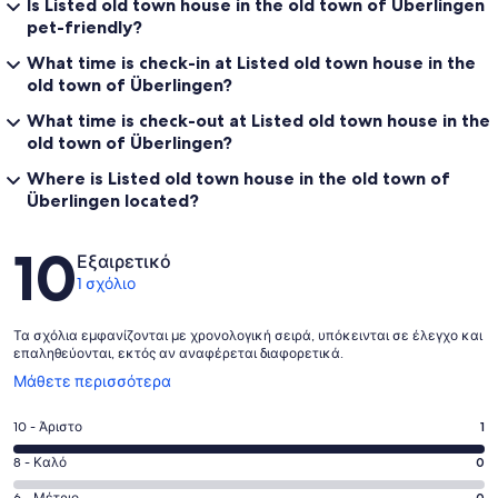
Is Listed old town house in the old town of Überlingen
pet-friendly?
What time is check-in at Listed old town house in the
old town of Überlingen?
What time is check-out at Listed old town house in the
old town of Überlingen?
Where is Listed old town house in the old town of
Überlingen located?
Σχόλια
10
Εξαιρετικό
1 σχόλιο
Τα σχόλια εμφανίζονται με χρονολογική σειρά, υπόκεινται σε έλεγχο και
επαληθεύονται, εκτός αν αναφέρεται διαφορετικά.
Ανοίγει
Μάθετε περισσότερα
σε
νέο
Βαθμολογία
10 - Άριστο
1
παράθυρο
10
Βαθμολογία
8 - Καλό
0
-
8
6 - Μέτριο
0