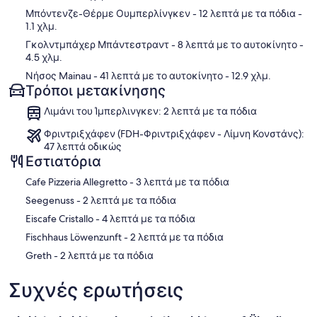
Μπόντενζε-Θέρμε Ουμπερλίνγκεν
- 12 λεπτά με τα πόδια
-
1.1 χλμ.
Γκολντμπάχερ Μπάντεστραντ
- 8 λεπτά με το αυτοκίνητο
-
4.5 χλμ.
Νήσος Mainau
- 41 λεπτά με το αυτοκίνητο
- 12.9 χλμ.
Τρόποι μετακίνησης
Λιμάνι του Ίμπερλινγκεν: 2 λεπτά με τα πόδια
Φριντριξχάφεν (FDH-Φριντριξχάφεν - Λίμνη Κονστάνς):
47 λεπτά οδικώς
Εστιατόρια
‪Cafe Pizzeria Allegretto - ‬3 λεπτά με τα πόδια
‪Seegenuss - ‬2 λεπτά με τα πόδια
‪Eiscafe Cristallo - ‬4 λεπτά με τα πόδια
‪Fischhaus Löwenzunft - ‬2 λεπτά με τα πόδια
‪Greth - ‬2 λεπτά με τα πόδια
Συχνές ερωτήσεις