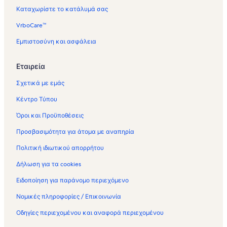
ε
δ
Καταχωρίστε το κατάλυμά σας
σ
ε
μ
σ
VrboCare™
ο
μ
ς
ο
Εμπιστοσύνη και ασφάλεια
γ
ς
ι
γ
Εταιρεία
α
ι
Ε
α
Σχετικά με εμάς
ν
Ε
ο
ν
Κέντρο Τύπου
ι
ο
κ
ι
Όροι και Προϋποθέσεις
ι
κ
α
ι
Προσβασιμότητα για άτομα με αναπηρία
ζ
α
Πολιτική ιδιωτικού απορρήτου
ό
ζ
μ
ό
Δήλωση για τα cookies
ε
μ
ν
ε
Ειδοποίηση για παράνομο περιεχόμενο
ε
ν
ς
ε
Νομικές πληροφορίες / Επικοινωνία
κ
ς
Οδηγίες περιεχομένου και αναφορά περιεχομένου
α
κ
τ
α