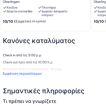
Überlingen
Überlin
-
-
Patrizierhaus
Κουζίνα
Πλυντήριο
Patrizie
Κουζί
Δέχεται κατοικίδια
Δωρεάν ασύρματο
Δωρεά
Münsterstraße
Münster
ίντερνετ
ίντερ
Überlingen
Überlin
10.0
10.0
10/10
10/10
Εξαιρετικό
(4 σχόλια)
στα
στα
10,
10,
Εξαιρετικό,
Εξαιρετ
(4
(1
Κανόνες καταλύματος
σχόλια)
σχόλιο)
Check in από τις 3:00 μ.μ.
Check out πριν από τις 10:00 π.μ.
Ελάχιστη ηλικία ενοικιαστών: 18 ετών
Εμφάνιση περισσότερων
Σημαντικές πληροφορίες
Τι πρέπει να γνωρίζετε