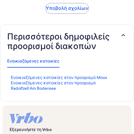
Υποβολή σχολίων
Περισσότεροι δημοφιλείς
προορισμοί διακοπών
Ενοικιαζόμενες κατοικίες
Σ
Ενοικιαζόμενες κατοικίες στον προορισμό Moos
τ
Σ
Ενοικιαζόμενες κατοικίες στον προορισμό
ά
τ
Radolfzell Am Bodensee
ν
ά
τ
ν
α
τ
ρ
α
Σ
ρ
ύ
Σ
ν
ύ
Εξερευνήστε τη Vrbo
δ
ν