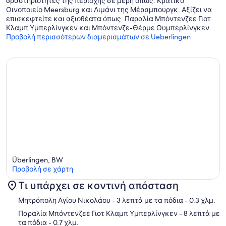
δραστηριότητες της περιοχής σε μέρη όπως: Κρατικό
Οινοποιείο Meersburg και Λιμάνι της Μέρσμπουργκ. Αξίζει να
επισκεφτείτε και αξιοθέατα όπως: Παραλία Μπόντενζεε Γιοτ
Κλαμπ Υμπερλίνγκεν και Μπόντενζε-Θέρμε Ουμπερλίνγκεν.
Προβολή περισσότερων διαμερισμάτων σε Ueberlingen
Überlingen, BW
Προβολή σε χάρτη
Τι υπάρχει σε κοντινή απόσταση
Χάρτης
Μητρόπολη Αγίου Νικολάου
- 3 λεπτά με τα πόδια
- 0.3 χλμ.
Παραλία Μπόντενζεε Γιοτ Κλαμπ Υμπερλίνγκεν
- 8 λεπτά με
τα πόδια
- 0.7 χλμ.