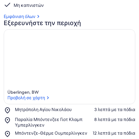
Μη καπνιστών
Εμφάνιση όλων
Εξερευνήστε την περιοχή
Überlingen, BW
Προβολή σε χάρτη
Place,
Μητρόπολη Αγίου Νικολάου
‪3 λεπτά με τα πόδια‬
Μητρόπολη
Προβολή σε χάρτη
Place,
Παραλία Μπόντενζεε Γιοτ Κλαμπ
‪8 λεπτά με τα πόδια‬
Αγίου
Παραλία
Υμπερλίνγκεν
Νικολάου
Μπόντενζεε
Place,
Μπόντενζε-Θέρμε Ουμπερλίνγκεν
‪12 λεπτά με τα πόδια‬
Γιοτ
Μπόντενζε-