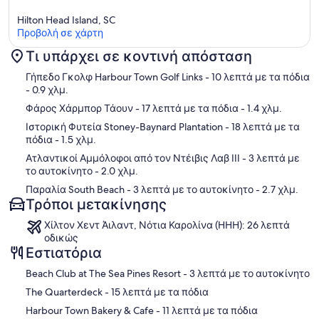
Hilton Head Island, SC
Προβολή σε χάρτη
Τι υπάρχει σε κοντινή απόσταση
Χάρτης
Γήπεδο Γκολφ Harbour Town Golf Links
- 10 λεπτά με τα πόδια
- 0.9 χλμ.
Φάρος Χάρμπορ Τάουν
- 17 λεπτά με τα πόδια
- 1.4 χλμ.
Ιστορική Φυτεία Stoney-Baynard Plantation
- 18 λεπτά με τα
πόδια
- 1.5 χλμ.
Ατλαντικοί Αμμόλοφοι από τον Ντέιβις Λαβ ΙΙΙ
- 3 λεπτά με
το αυτοκίνητο
- 2.0 χλμ.
Παραλία South Beach
- 3 λεπτά με το αυτοκίνητο
- 2.7 χλμ.
Τρόποι μετακίνησης
Χίλτον Χεντ Άιλαντ, Νότια Καρολίνα (HHH): 26 λεπτά
οδικώς
Εστιατόρια
‪Beach Club at The Sea Pines Resort - ‬3 λεπτά με το αυτοκίνητο
‪The Quarterdeck - ‬15 λεπτά με τα πόδια
‪Harbour Town Bakery & Cafe - ‬11 λεπτά με τα πόδια