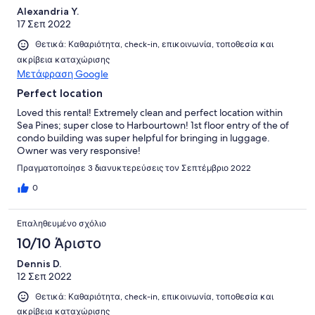
Alexandria Y.
recommend it to others.
17 Σεπ 2022
Θετικά: Καθαριότητα, check-in, επικοινωνία, τοποθεσία και
ακρίβεια καταχώρισης
Μετάφραση Google
Perfect location
Loved this rental! Extremely clean and perfect location within
Sea Pines; super close to Harbourtown! 1st floor entry of the of
condo building was super helpful for bringing in luggage.
Owner was very responsive!
Πραγματοποίησε 3 διανυκτερεύσεις τον Σεπτέμβριο 2022
0
Επαληθευμένο σχόλιο
10/10 Άριστο
Dennis D.
12 Σεπ 2022
Θετικά: Καθαριότητα, check-in, επικοινωνία, τοποθεσία και
ακρίβεια καταχώρισης