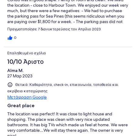
the location - close to Harbour Town. We enjoyed our week very
much, but there were a few negatives: - We had to purchase
the parking pass for Sea Pines (this seems ridiculous when you
are paying over $1,800 for a week. - The parking pass did not
allow us to park at the Sea Pines Beach Club - that is for owners
Πραγματοποίησε 7 διανυκτερεύσεις τον Απρίλιο 2023
only. We had to take a shuttle from a distant location. The beach
becomes quite an effort when you have to go to remote
0
parking. We opted to rent bikes to go to the beach. - The
balcony of the unit was very dirty and not ready for use. - We
Επαληθευμένο σχόλιο
were kicked off the tennis courts 2 times during the week by
the Smith Stearns Tennis Academy (from Sea Pines). Paying
10/10 Άριστο
guests should get the priority but that was not the case. In spite
Alma M.
of these issues, we enjoyed our week very much - mostly due to
27 Μαρ 2023
the amazing weather.
Θετικά: Καθαριότητα, check-in, επικοινωνία, τοποθεσία και
ακρίβεια καταχώρισης
Μετάφραση Google
Great place
The location was perfect! It was close to light house and
shopping. The place was clean with very nice updated
bathrooms. It has big TVs which made us feel at home. We were
very comfortable…We will stay there again. The owner is very
nice!