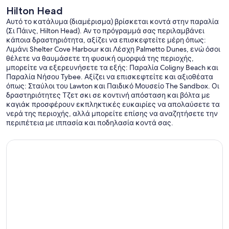
Hilton Head
Αυτό το κατάλυμα (διαμέρισμα) βρίσκεται κοντά στην παραλία
(Σι Πάινς, Hilton Head). Αν το πρόγραμμά σας περιλαμβάνει
κάποια δραστηριότητα, αξίζει να επισκεφτείτε μέρη όπως:
Λιμάνι Shelter Cove Harbour και Λέσχη Palmetto Dunes, ενώ όσοι
θέλετε να θαυμάσετε τη φυσική ομορφιά της περιοχής,
μπορείτε να εξερευνήσετε τα εξής: Παραλία Coligny Beach και
Παραλία Νήσου Tybee. Αξίζει να επισκεφτείτε και αξιοθέατα
όπως: Σταύλοι του Lawton και Παιδικό Μουσείο The Sandbox. Οι
δραστηριότητες Τζετ σκι σε κοντινή απόσταση και βόλτα με
καγιάκ προσφέρουν εκπληκτικές ευκαιρίες να απολαύσετε τα
νερά της περιοχής, αλλά μπορείτε επίσης να αναζητήσετε την
περιπέτεια με ιππασία και ποδηλασία κοντά σας.