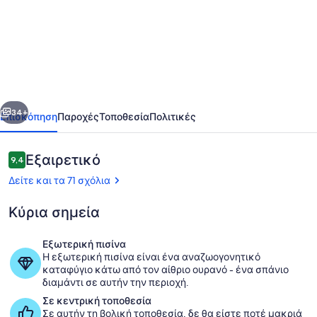
Χαμηλές
τιμές
1ο
Θερινό
Fl.
οηγούμενο
Επόμενο
2BR
34+
Επισκόπηση
Παροχές
Τοποθεσία
Πολιτικές
/
2BA
Σχόλια
Εξαιρετικό
9,4
9,4 στα 10
Βίλα
Δείτε και τα 71 σχόλια
Κύρια σημεία
Εξωτερική πισίνα
Η εξωτερική πισίνα είναι ένα αναζωογονητικό
Εξωτερικός χώρος καταλύματος
καταφύγιο κάτω από τον αίθριο ουρανό - ένα σπάνιο
διαμάντι σε αυτήν την περιοχή.
Σε κεντρική τοποθεσία
Σε αυτήν τη βολική τοποθεσία, δε θα είστε ποτέ μακριά