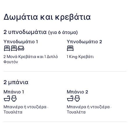
Αεροδρόμιο
Savannah
-
Δωμάτια και κρεβάτια
Hilton
Head)
2 υπνοδωμάτια
(για 6 άτομα)
Υπνοδωμάτιο 1
Υπνοδωμάτιο 2
2 Μονά Κρεβάτια και 1 Διπλό
1 King Κρεβάτι
Φουτόν
2 μπάνια
Μπάνιο 1
Μπάνιο 2
Μπανιέρα ή ντουζιέρα ·
Μπανιέρα ή ντουζιέρα ·
Τουαλέτα
Τουαλέτα