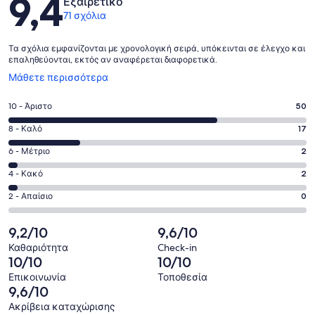
9,4
Εξαιρετικό
71 σχόλια
Τα σχόλια εμφανίζονται με χρονολογική σειρά, υπόκεινται σε έλεγχο και
επαληθεύονται, εκτός αν αναφέρεται διαφορετικά.
Ανοίγει
Μάθετε περισσότερα
σε
νέο
Βαθμολογία
10 - Άριστο
50
παράθυρο
10
Βαθμολογία
8 - Καλό
17
-
8
Άριστο.
Βαθμολογία
6 - Μέτριο
2
-
50
6
Καλό.
Βαθμολογία
4 - Κακό
2
από
-
17
4
71
Μέτριο.
Βαθμολογία
2 - Απαίσιο
0
από
-
σχόλια
2
2
71
Κακό.
πελατών
από
-
9,2/10
9,6/10
σχόλια
2
71
Απαίσιο.
πελατών
από
Καθαριότητα
Check-in
σχόλια
0
10/10
10/10
71
πελατών
από
σχόλια
Επικοινωνία
Τοποθεσία
71
9,6/10
πελατών
σχόλια
Ακρίβεια καταχώρισης