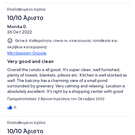
Επαληθευμένο σχόλιο
10/10 Άριστο
Monika D.
26 Οκτ 2022
Θετικά: Καθαριότητα, check-in, επικοινωνία, τοποθεσία και
ακρίβεια καταχώρισης
Μετάφραση Google
Very good and clean
Overall the condo is all good. It's super clean, well furnished,
plenty of towels, blankets, pillows etc. Kitchen is well stocked as
well. The balcony has a charming view of a small pond
surrounded by greenery. Very calming and relaxing. Location is
absolutely excellent. It's right by a shopping center with good
restaurants, bile rental, coffee shops etc. It's right by, but
Πραγματοποίησε 2 διανυκτερεύσεις τον Οκτώβριο 2022
separated by a patch of forest so it's not visible from the condos
at all. There is definitely privacy and a feel of being in a forest.
0
It's also a short bike ride to the Harbor town. Also, tennis courts
are in a really good shape and surrounded by trees. Beautiful.
Επαληθευμένο σχόλιο
One thing to note is that the unit does have a noticeable smell of
"moisture" , but again, it's not a surprise and quite common in
10/10 Άριστο
the low country. We had an excellent stay, and I'd highly