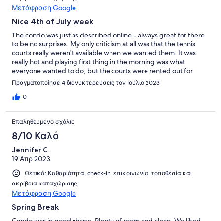
Μετάφραση Google
Nice 4th of July week
The condo was just as described online - always great for there
to be no surprises. My only criticism at all was that the tennis
courts really weren't available when we wanted them. It was
really hot and playing first thing in the morning was what
everyone wanted to do, but the courts were rented out for
some tennis camp. Others staying in the villas had the same
Πραγματοποίησε 4 διανυκτερεύσεις τον Ιούλιο 2023
complaint. We weren't sure if we got some sort of discount or
privileges for playing at any of the other courts in Sea Pines,
0
would have been nice for that information to be given. All that
said, we had a nice stay.
Επαληθευμένο σχόλιο
8/10 Καλό
Jennifer C.
19 Απρ 2023
Θετικά: Καθαριότητα, check-in, επικοινωνία, τοποθεσία και
ακρίβεια καταχώρισης
Μετάφραση Google
Spring Break
Condo was in good shape. Plenty of room and clean. We liked