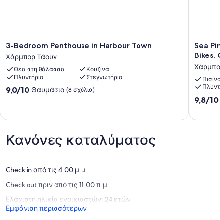
3-
Sea
3-Bedroom Penthouse in Harbour Town
Sea Pi
Bedroom
Pines-
Bikes,
Χάρμπορ Τάουν
Penthouse
Gorgeo
Χάρμπο
Θέα στη θάλασσα
Κουζίνα
in
2
Πλυντήριο
Στεγνωτήριο
Harbour
Bd
Πισίν
Πλυντ
Town
in
9.0
9,0/10
Θαυμάσιο
(8 σχόλια)
Χάρμπορ
Cutter,
στα
9.8
9,8/10
Τάουν
Free
10,
στα
Pool,
Θαυμάσιο,
10,
Bikes,
(8
Εξαιρετ
Gym,
σχόλια)
(20
Κανόνες καταλύματος
Heart
σχόλια)
of
Harbour
Town
Check in από τις 4:00 μ.μ.
Χάρμπο
Check out πριν από τις 11:00 π.μ.
Τάουν
Ελάχιστη ηλικία ενοικιαστών: 24 ετών
Εμφάνιση περισσότερων