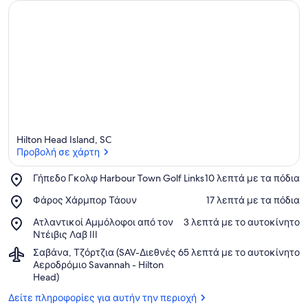
Hilton Head Island, SC
Προβολή σε χάρτη
Place,
Γήπεδο Γκολφ Harbour Town Golf Links
‪10 λεπτά με τα πόδια‬
Γήπεδο
Προβολή σε χάρτη
Place,
Φάρος Χάρμπορ Τάουν
‪17 λεπτά με τα πόδια‬
Γκολφ
Φάρος
Harbour
Place,
Ατλαντικοί Αμμόλοφοι από τον
‪3 λεπτά με το αυτοκίνητο‬
Χάρμπορ
Town
Ατλαντικοί
Ντέιβις Λαβ ΙΙΙ
Τάουν
Golf
Αμμόλοφοι
Links
Airport,
Σαβάνα, Τζόρτζια (SAV-Διεθνές
‪65 λεπτά με το αυτοκίνητο‬
από
Σαβάνα,
Αεροδρόμιο Savannah - Hilton
τον
Τζόρτζια
Head)
Ντέιβις
(SAV-
Λαβ
Δείτε πληροφορίες για αυτήν την περιοχή
Διεθνές
ΙΙΙ