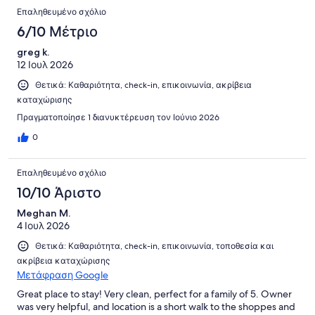
πελατών
Σχόλια
Επαληθευμένο σχόλιο
6/10 Μέτριο
greg k.
12 Ιουλ 2026
Θετικά: Καθαριότητα, check-in, επικοινωνία, ακρίβεια
καταχώρισης
Πραγματοποίησε 1 διανυκτέρευση τον Ιούνιο 2026
0
Επαληθευμένο σχόλιο
10/10 Άριστο
Meghan M.
4 Ιουλ 2026
Θετικά: Καθαριότητα, check-in, επικοινωνία, τοποθεσία και
ακρίβεια καταχώρισης
Μετάφραση Google
Great place to stay! Very clean, perfect for a family of 5. Owner
was very helpful, and location is a short walk to the shoppes and