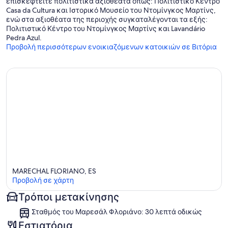
επισκεφτείτε πολιτιστικά αξιοθέατα όπως: Πολιτιστικό Κέντρο
Casa da Cultura και Ιστορικό Μουσείο του Ντομίνγκος Μαρτίνς,
ενώ στα αξιοθέατα της περιοχής συγκαταλέγονται τα εξής:
Πολιτιστικό Κέντρο του Ντομίνγκος Μαρτίνς και Lavandário
Pedra Azul.
Προβολή περισσότερων ενοικιαζόμενων κατοικιών σε Βιτόρια
MARECHAL FLORIANO, ES
Προβολή σε χάρτη
Τρόποι μετακίνησης
Χάρτης
Σταθμός του Μαρεσάλ Φλοριάνο: 30 λεπτά οδικώς
Εστιατόρια