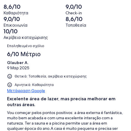
5
Κακό.
πελατών
από
-
8,6/10
9,0/10
σχόλια
0
5
Απαίσιο.
πελατών
από
Καθαριότητα
Check-in
σχόλια
0
9,0/10
8,6/10
5
πελατών
από
σχόλια
Επικοινωνία
Τοποθεσία
5
10/10
πελατών
σχόλια
Ακρίβεια καταχώρισης
πελατών
Σχόλια
Επαληθευμένο σχόλιο
6/10 Μέτριο
Glauber A.
9 Μαρ 2025
Θετικά: Τοποθεσία, ακρίβεια καταχώρισης
Αρνητικά: Καθαριότητα
Μετάφραση Google
Excelente área de lazer, mas precisa melhorar em
outras áreas.
Vou começar pelos pontos positivos: a área externa é fantástica,
muito bem acabada e com uma excelente interação com a
natureza. Ter a sauna e a piscina permite usar a área em
qualquer época do ano.A casa é muito pequena e precisa ser