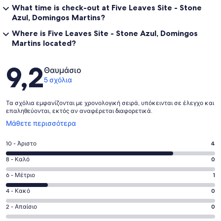
What time is check-out at Five Leaves Site - Stone
Azul, Domingos Martins?
Where is Five Leaves Site - Stone Azul, Domingos
Martins located?
Σχόλια
9,2
Θαυμάσιο
5 σχόλια
Τα σχόλια εμφανίζονται με χρονολογική σειρά, υπόκεινται σε έλεγχο και
επαληθεύονται, εκτός αν αναφέρεται διαφορετικά.
Ανοίγει
Μάθετε περισσότερα
σε
νέο
Βαθμολογία
10 - Άριστο
4
παράθυρο
10
Βαθμολογία
8 - Καλό
0
-
8
Άριστο.
Βαθμολογία
6 - Μέτριο
1
-
4
6
Καλό.
Βαθμολογία
4 - Κακό
0
από
-
0
4
5
Μέτριο.
Βαθμολογία
2 - Απαίσιο
0
από
-
σχόλια
1
2