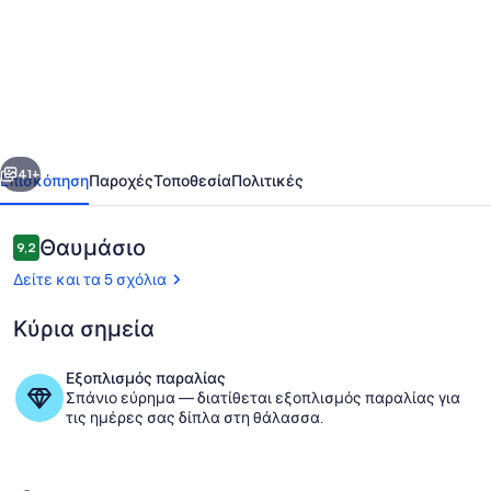
Πέντε
Leaf
Site
-
Marechal
οηγούμενο
Επόμενο
Floriano
41+
Επισκόπηση
Παροχές
Τοποθεσία
Πολιτικές
Σχόλια
Θαυμάσιο
9,2
9,2 στα 10
Δείτε και τα 5 σχόλια
Κύρια σημεία
Εξοπλισμός παραλίας
Σπάνιο εύρημα — διατίθεται εξοπλισμός παραλίας για
Πισίνα
τις ημέρες σας δίπλα στη θάλασσα.