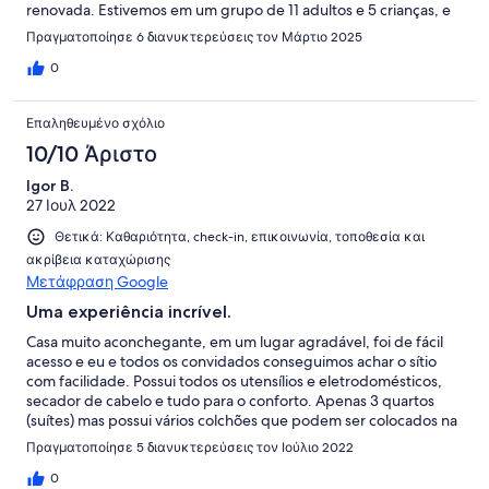
renovada. Estivemos em um grupo de 11 adultos e 5 crianças, e
foi desconfortável. O anúncio diz que comporta 20 pessoas,
Πραγματοποίησε 6 διανυκτερεύσεις τον Μάρτιο 2025
mas não recomendo.A limpeza também é uma área que precisa
ser melhorada.Tivemos alguns imprevistos que prefiro deixar
0
para discutir offline com os donos/VRBO.
Επαληθευμένο σχόλιο
10/10 Άριστο
Igor B.
27 Ιουλ 2022
Θετικά: Καθαριότητα, check-in, επικοινωνία, τοποθεσία και
ακρίβεια καταχώρισης
Μετάφραση Google
Uma experiência incrível.
Casa muito aconchegante, em um lugar agradável, foi de fácil
acesso e eu e todos os convidados conseguimos achar o sítio
com facilidade. Possui todos os utensílios e eletrodomésticos,
secador de cabelo e tudo para o conforto. Apenas 3 quartos
(suítes) mas possui vários colchões que podem ser colocados na
gigante área da casa. O anfitrião foi muito solícito e nos atendeu
Πραγματοποίησε 5 διανυκτερεύσεις τον Ιούλιο 2022
perfeitamente, autorizando também um check out mais tarde e
os caseiros também fizeram de tudo para tornar nossa
0