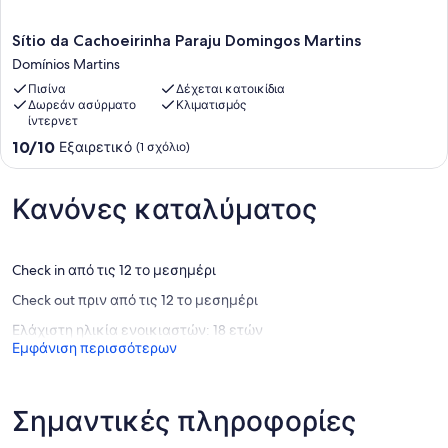
Sítio
Sítio da Cachoeirinha Paraju Domingos Martins
da
Domínios Martins
Cachoeirinha
Πισίνα
Δέχεται κατοικίδια
Paraju
Δωρεάν ασύρματο
Κλιματισμός
Domingos
ίντερνετ
Martins
10.0
Domínios
10/10
Εξαιρετικό
(1 σχόλιο)
στα
Martins
10,
Εξαιρετικό,
Κανόνες καταλύματος
(1
σχόλιο)
Check in από τις 12 το μεσημέρι
Check out πριν από τις 12 το μεσημέρι
Ελάχιστη ηλικία ενοικιαστών: 18 ετών
Εμφάνιση περισσότερων
Σημαντικές πληροφορίες