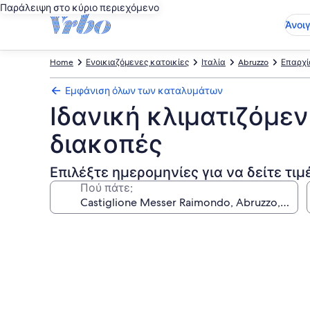
Παράλειψη στο κύριο περιεχόμενο
Άνοι
Home
Ενοικιαζόμενες κατοικίες
Ιταλία
Abruzzo
Επαρχί
Εμφάνιση όλων των καταλυμάτων
Ιδανική κλιματιζόμεν
διακοπές
Επιλέξτε ημερομηνίες για να δείτε τιμ
Πού πάτε;
Συλλογή
φωτογραφιών
για
Ιδανική
κλιματιζόμενη