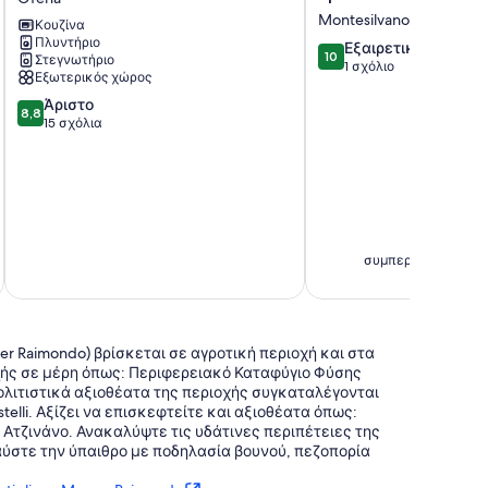
στα
Three-
Montesilvano
Κουζίνα
βουνά
room
Πλυντήριο
10.0
Ofena
apartment
Εξαιρετικό
10
Στεγνωτήριο
στα
Montesilvano
1 σχόλιο
Εξωτερικός χώρος
10,
8.8
Άριστο
Εξαιρετικό,
8,8
στα
15 σχόλια
1
10,
σχόλιο
Άριστο,
15
σχόλια
91 € α
συμπεριλαμβάνοντα
er Raimondo) βρίσκεται σε αγροτική περιοχή και στα
χής σε μέρη όπως: Περιφερειακό Καταφύγιο Φύσης
 πολιτιστικά αξιοθέατα της περιοχής συγκαταλέγονται
elli. Αξίζει να επισκεφτείτε και αξιοθέατα όπως:
Ατζινάνο. Ανακαλύψτε τις υδάτινες περιπέτειες της
ύστε την ύπαιθρο με ποδηλασία βουνού, πεζοπορία