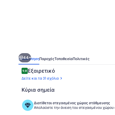
βίλα
με
εκπληκτική
θέα.
Ιδανικό
για
ήσυχες
44+
διακοπές
Επισκόπηση
Παροχές
Τοποθεσία
Πολιτικές
Σχόλια
Εξαιρετικό
9,8
9,8 στα 10
Δείτε και τα 31 σχόλια
Κύρια σημεία
Γεύματα σε
Διατίθεται στεγασμένος χώρος στάθμευσης
Απολαύστε την άνεση του στεγασμένου χώρου σ