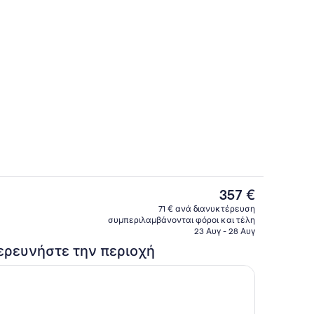
 χώρος καταλύματος
Εξωτερικοί χώροι
Η
357 €
τρέχουσα
θιστικού
Γεύματα
71 € ανά διανυκτέρευση
τιμή
συμπεριλαμβάνονται φόροι και τέλη
είναι
23 Αυγ - 28 Αυγ
357 €
ερευνήστε την περιοχή