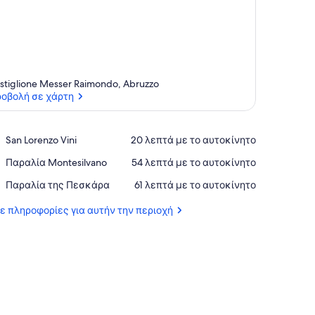
stiglione Messer Raimondo, Abruzzo
οβολή σε χάρτη
Προβολή σε χάρτη
Place,
San Lorenzo Vini
‪20 λεπτά με το αυτοκίνητο‬
San
Place,
Παραλία Montesilvano
‪54 λεπτά με το αυτοκίνητο‬
Lorenzo
Παραλία
Vini
Place,
Παραλία της Πεσκάρα
‪61 λεπτά με το αυτοκίνητο‬
Montesilvano
Παραλία
της
τε πληροφορίες για αυτήν την περιοχή
Πεσκάρα