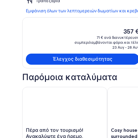
Τραπεζαρία
Εμφάνιση όλων των λεπτομερειών δωματίων και κρεβ
Η
357 
τρέχο
71 € ανά διανυκτέρευσ
τιμή
συμπεριλαμβάνονται φόροι και τέλ
είναι
23 Αυγ - 28 Αυ
357 €
Έλεγχος διαθεσιμότητας
Παρόμοια καταλύματα
Πέρα από τον τουρισμό! Ανακαλύψτε ένα ήρεμο, α
Cosy house in
Πέρα
Cosy
Πέρα από τον τουρισμό!
Cosy house 
από
house
Ανακαλύψτε ένα ήρεμο,
surrounded 