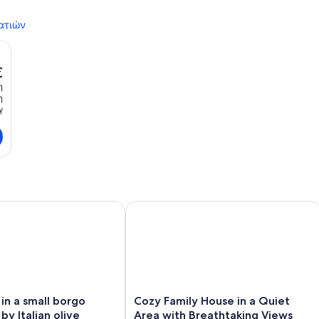
ατιών
€
υσα
η
η
γ
υθεντικό μεσαιωνικό χωριό, ένα γοητευτικό σπίτι.
 a small borgo surrounded by Italian olive orchards w mounta
Cozy Family House in a Quiet Area wi
Cozy
in a small borgo
Cozy Family House in a Quiet
Family
by Italian olive
Area with Breathtaking Views