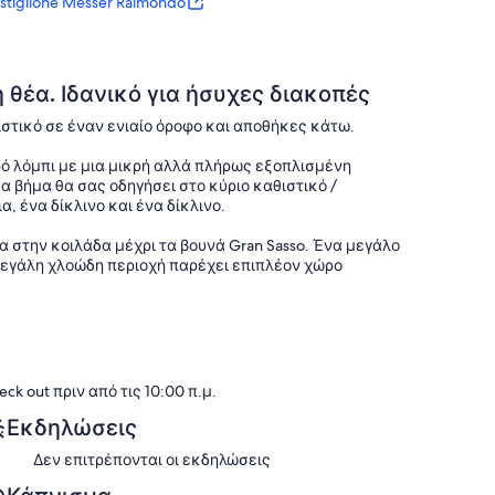
iglione Messer Raimondo
 θέα. Ιδανικό για ήσυχες διακοπές
αθιστικό σε έναν ενιαίο όροφο και αποθήκες κάτω.
ρό λόμπι με μια μικρή αλλά πλήρως εξοπλισμένη
α βήμα θα σας οδηγήσει στο κύριο καθιστικό /
 ένα δίκλινο και ένα δίκλινο.
α στην κοιλάδα μέχρι τα βουνά Gran Sasso. Ένα μεγάλο
εγάλη χλοώδη περιοχή παρέχει επιπλέον χώρο
οθήκευση επίπλων κήπου και το οποίο στεγάζει επίσης
κυμάτων.
η εξοχή, το Casa Del Falco προσφέρει αυθεντική
eck out πριν από τις 10:00 π.μ.
μεταξύ των λόφων των πόλεων Castiglione MR και
ν αποφύγει σε μεγάλο βαθμό την «εξυγίανση».
Εκδηλώσεις
Δεν επιτρέπονται οι εκδηλώσεις
ευκού δρόμου» - χωματόδρομοι αγροκτήματος