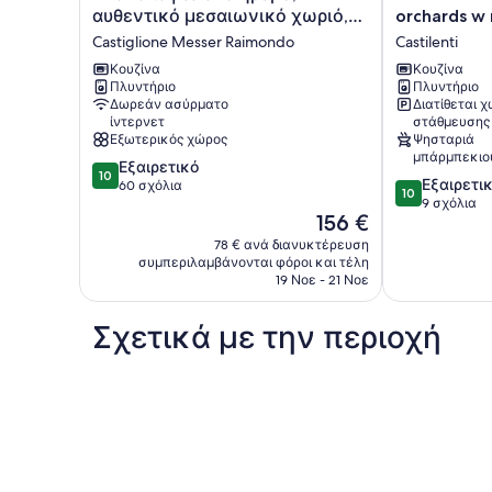
τον
in
αυθεντικό μεσαιωνικό χωριό,
orchards w
τουρισμό!
a
ένα γοητευτικό σπίτι.
Castiglione Messer Raimondo
Castilenti
Ανακαλύψτε
small
ένα
borgo
Κουζίνα
Κουζίνα
ήρεμο,
Πλυντήριο
surrounded
Πλυντήριο
Δωρεάν ασύρματο
Διατίθεται 
αυθεντικό
by
ίντερνετ
στάθμευσης
μεσαιωνικό
Italian
Εξωτερικός χώρος
Ψησταριά
χωριό,
olive
μπάρμπεκιο
10.0
ένα
Εξαιρετικό
orchards
10
10.0
Εξαιρετι
στα
γοητευτικό
60 σχόλια
w
10
στα
9 σχόλια
10,
σπίτι.
mountain
Η
156 €
10,
Εξαιρετικό,
Castiglione
view
τιμή
Εξαιρετικό,
60
Messer
78 € ανά διανυκτέρευση
Castilenti
είναι
9
συμπεριλαμβάνονται φόροι και τέλη
σχόλια
Raimondo
156 €
19 Νοε - 21 Νοε
σχόλια
Σχετικά με την περιοχή