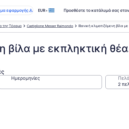
•
γμα εφαρμογής
EUR
Προσθέστε το κατάλυμά σας στο
α της Τέραμο
Castiglione Messer Raimondo
Ιδανική κλιματιζόμενη βίλα με
η βίλα με εκπληκτική θέα.
ές
Ημερομηνίες
Πελά