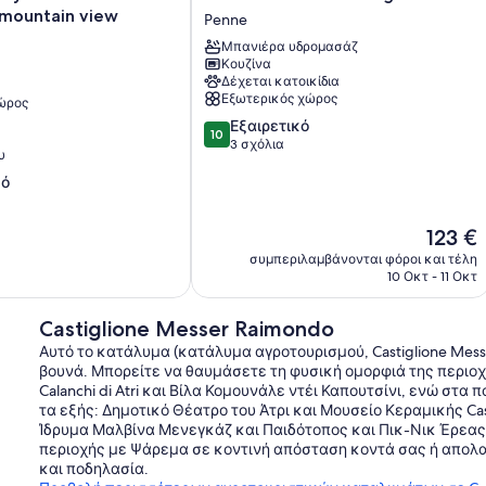
House
 mountain view
Penne
in
a
Μπανιέρα υδρομασάζ
Κουζίνα
Quiet
Δέχεται κατοικίδια
Area
Εξωτερικός χώρος
χώρος
with
10.0
Breathtaking
Εξαιρετικό
10
στα
Views
3 σχόλια
υ
10,
Penne
κό
Εξαιρετικό,
3
σχόλια
Η
123 €
τιμή
συμπεριλαμβάνονται φόροι και τέλη
είναι
10 Οκτ - 11 Οκτ
123 €
Castiglione Messer Raimondo
Αυτό το κατάλυμα (κατάλυμα αγροτουρισμού, Castiglione Mess
βουνά. Μπορείτε να θαυμάσετε τη φυσική ομορφιά της περιο
Calanchi di Atri και Βίλα Κομουνάλε ντέι Καπουτσίνι, ενώ στα
τα εξής: Δημοτικό Θέατρο του Άτρι και Μουσείο Κεραμικής Cast
Ίδρυμα Μαλβίνα Μενεγκάζ και Παιδότοπος και Πικ-Νικ Έρεας 
περιοχής με Ψάρεμα σε κοντινή απόσταση κοντά σας ή απολα
και ποδηλασία.