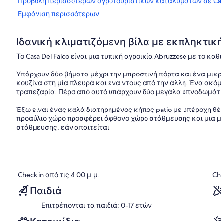
Προβολή περισσότερων αγροτουριστικών καταλυμάτων σε Cast
Εμφάνιση περισσότερων
Ιδανική κλιματιζόμενη βίλα με εκπληκτική
Το Casa Del Falco είναι μια τυπική αγροικία Abruzzese με το κ
Υπάρχουν δύο βήματα μέχρι την μπροστινή πόρτα και ένα μικ
κουζίνα στη μία πλευρά και ένα ντους από την άλλη. Ένα ακόμ
τραπεζαρία. Πέρα από αυτό υπάρχουν δύο μεγάλα υπνοδωμάτια,
Έξω είναι ένας καλά διατηρημένος κήπος patio με υπέροχη θέ
προαύλιο χώρο προσφέρει άφθονο χώρο στάθμευσης και μια μ
στάθμευσης, εάν απαιτείται.
Υπάρχει ένα αυτόνομο γκαράζ που χρησιμοποιούμε για την απ
το μπάρμπεκιου, μια μηχανή ξήρανσης και ένα φούρνο μικρο
Περιτριγυρισμένο από ελαιόδεντρα και βαθιά μέσα στην υπέροχ
Check in από τις 4:00 μ.μ.
Ch
γεύση του αγροτικού Abruzzo. Βρίσκεται στο μέσο της πόλης 
Bisenti, και τα δύο με τα όμορφα μεσαιωνικά κέντρα που έχου
Παιδιά
Επιτρέπονται τα παιδιά: 0-17 ετών
Η διαδρομή προς το σπίτι περιλαμβάνει κάποιες εκτάσεις «λ