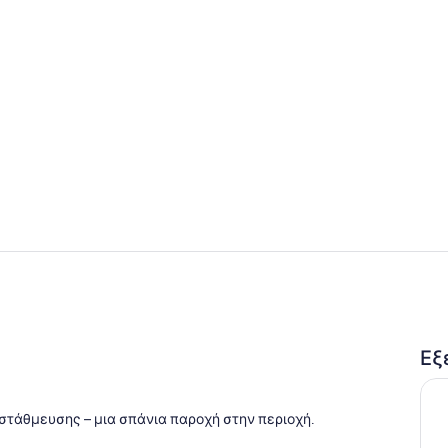
Εξωτερικός
Περιοχή κα
Εξ
 εξωτερικό χώρο
τάθμευσης – μια σπάνια παροχή στην περιοχή.