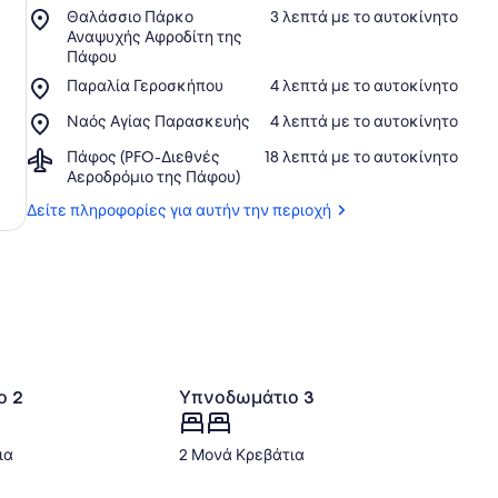
Place,
Θαλάσσιο Πάρκο
‪3 λεπτά με το αυτοκίνητο‬
Θαλάσσιο
Αναψυχής Αφροδίτη της
Πάρκο
Πάφου
Αναψυχής
Place,
Παραλία Γεροσκήπου
‪4 λεπτά με το αυτοκίνητο‬
Αφροδίτη
Παραλία
της
Place,
Ναός Αγίας Παρασκευής
‪4 λεπτά με το αυτοκίνητο‬
Γεροσκήπου
Πάφου
Ναός
Airport,
Πάφος (PFO-Διεθνές
‪18 λεπτά με το αυτοκίνητο‬
Αγίας
Πάφος
Αεροδρόμιο της Πάφου)
Παρασκευής
(PFO-
Δείτε πληροφορίες για αυτήν την περιοχή
Διεθνές
Αεροδρόμιο
της
Πάφου)
ο 2
Υπνοδωμάτιο 3
ια
2 Μονά Κρεβάτια