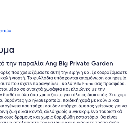
ατιών
λυμα
ό την παραλία Ang Big Private Garden
φορές που χρειαζόμαστε αυτή την ειρήνη και ξεκουραζόμαστε
 καλή γιορτή. Τα φυλλάδια υπόσχονται απομόνωση και ηρεμία
 αυτό που έχετε παραγγείλει - καλά Villa Frene σας προσφέρει
εται μέσα σε ανοιχτά χωράφια και ελαιώνες με την
ne διαθέτει όλα όσα χρειάζεστε για τέλειες διακοπές. Στο χέρι
α, βεράντες για ηλιοθεραπεία, παιδική χαρά με κούνια και
οικογένεια που τρέχει και δεν υπάρχει άμεσος γείτονας για να
ρινή ζωή είναι κοντά, αλλά χωρίς συγκεκριμένα τουριστικά
κούς δρόμους και χωρίς θορυβώδη εστιατόρια, θα είναι
αι να απολαύσετε τον γαλήνιο και ευχάριστο τρόπο ζωής