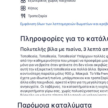
Εξωτερικός χώρος παιχνιδιού
Κήπος
Τραπεζαρία
Εμφάνιση όλων των λεπτομερειών δωματίων και κρεβ
Πληροφορίες για το κατά
Πολυτελής βίλα με πισίνα, 3 λεπτά απ
Τοποθεσία, Τοποθεσία, Τοποθεσία! Υπάρχουν πολλές 
από την καθημερινότητα που μπορεί να προσφέρει μια
μόνο για να βρείτε όταν φτάνετε ότι δεν είναι ακριβώς
αυτή την εξαιρετική τοποθεσία και πολλά άλλα. Βρίσκ
κοντινότερη παραλία μόλις 900 μ. Μακριά. Το Villa Fre
έχετε μια ιδιωτική πισίνα, μπάρμπεκιου και τραπεζαρί
άλλα είδη παιχνιδιού, αρκετό κήπο για τη μεγαλύτερη 
ανησυχείτε. Οι ταβέρνες, τα καταστήματα και η νυχτε
συγκροτήματα γύρω σας, χωρίς πολυσύχναστους κεντρι
δύσκολο να κάνετε τίποτα άλλο παρά να χαλαρώσετε κ
στην Κύπρο.
Παρόμοια καταλύματα