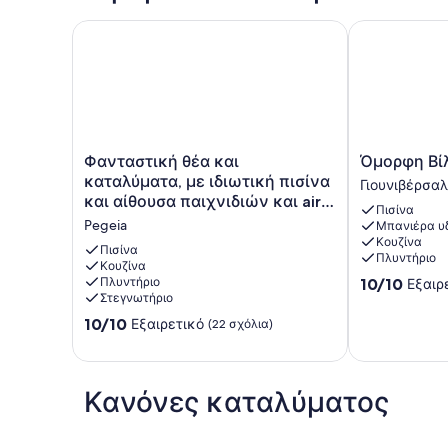
Φανταστική θέα και καταλύματα, με ιδιωτική πισίν
Όμορφη Βίλα 
Φανταστική
Όμορφη
Φανταστική θέα και
Όμορφη Βίλ
θέα
Βίλα
καταλύματα, με ιδιωτική πισίνα
Γιουνιβέρσαλ
και
Κρίστια
και αίθουσα παιχνιδιών και air
Πισίνα
καταλύματα,
Γιουνιβέρσαλ
con
Pegeia
Μπανιέρα υ
με
Κουζίνα
ιδιωτική
Πισίνα
Πλυντήριο
πισίνα
Κουζίνα
10.0
Πλυντήριο
10/10
Εξαιρ
και
Στεγνωτήριο
στα
αίθουσα
10,
παιχνιδιών
10.0
10/10
Εξαιρετικό
(22 σχόλια)
Εξαιρετικό,
και
στα
(4
air
10,
σχόλια)
con
Εξαιρετικό,
Pegeia
(22
Κανόνες καταλύματος
σχόλια)