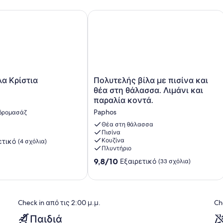
α και αίθουσα παιχνιδιών και air con
Κρίστια
Πολυτελής βίλα με πισίνα και θέα σ
Πολυτελής
α Κρίστια
Πολυτελής βίλα με πισίνα και
βίλα
θέα στη θάλασσα. Λιμάνι και
με
παραλία κοντά.
πισίνα
Paphos
δρομασάζ
και
θέα
Θέα στη θάλασσα
στη
Πισίνα
Κουζίνα
ετικό
(4 σχόλια)
θάλασσα.
Πλυντήριο
Λιμάνι
και
9.8
9,8/10
Εξαιρετικό
(33 σχόλια)
παραλία
στα
κοντά.
10,
Paphos
Εξαιρετικό,
(33
Check in από τις 2:00 μ.μ.
Ch
σχόλια)
Παιδιά