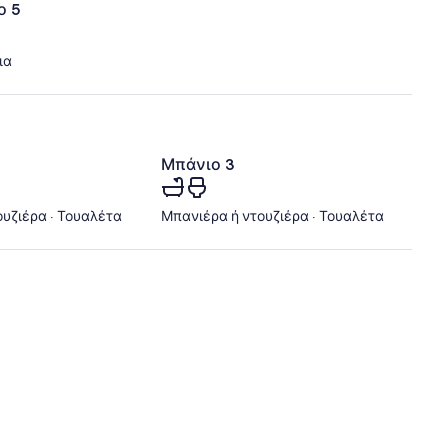
ο 5
ια
Μπάνιο 3
υζιέρα · Τουαλέτα
Μπανιέρα ή ντουζιέρα · Τουαλέτα