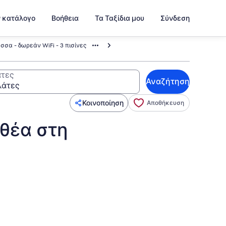
ν κατάλογο
Βοήθεια
Τα Ταξίδια μου
Σύνδεση
σσα - δωρεάν WiFi - 3 πισίνες
τες
Αναζήτηση
Κοινοποίηση
Αποθήκευση
 θέα στη