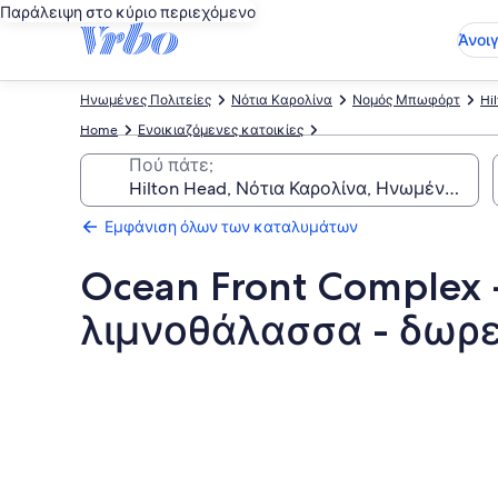
Παράλειψη στο κύριο περιεχόμενο
Άνοι
Ηνωμένες Πολιτείες
Νότια Καρολίνα
Νομός Μπωφόρτ
Hi
Home
Ενοικιαζόμενες κατοικίες
Πού πάτε;
Εμφάνιση όλων των καταλυμάτων
Ocean Front Complex 
λιμνοθάλασσα - δωρεά
Συλλογή
φωτογραφιών
για
Ocean