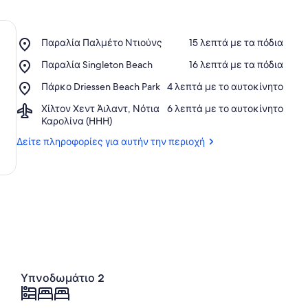
Place,
Παραλία Παλμέτο Ντιούνς
‪15 λεπτά με τα πόδια‬
Παραλία
Place,
Παραλία Singleton Beach
‪16 λεπτά με τα πόδια‬
Παλμέτο
Παραλία
Ντιούνς
Place,
Πάρκο Driessen Beach Park
‪4 λεπτά με το αυτοκίνητο‬
Singleton
Πάρκο
Beach
Airport,
Χίλτον Χεντ Άιλαντ, Νότια
‪6 λεπτά με το αυτοκίνητο‬
Driessen
Χίλτον
Καρολίνα (HHH)
Beach
Χεντ
Park
Δείτε πληροφορίες για αυτήν την περιοχή
Άιλαντ,
Νότια
Καρολίνα
(HHH)
Υπνοδωμάτιο 2