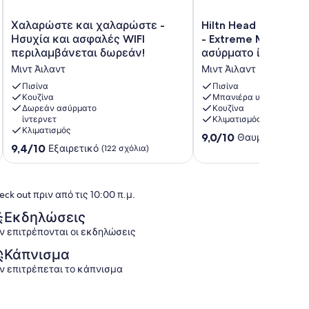
Χαλαρώστε
Hiltn
Χαλαρώστε και χαλαρώστε -
Hiltn Head Resrt Κο
και
Head
Ησυχία και ασφαλές WIFI
- Extreme Mkovr. - 
χαλαρώστε
Resrt
περιλαμβάνεται δωρεάν!
ασύρματο ίντερνετ
-
Κοντό
Μιντ Άιλαντ
Μιντ Άιλαντ
Ησυχία
2BR
και
/
Πισίνα
Πισίνα
ασφαλές
Κουζίνα
2b
Μπανιέρα υδρομασάζ
Δωρεάν ασύρματο
Κουζίνα
WIFI
-
ίντερνετ
Κλιματισμός
περιλαμβάνεται
Extreme
Κλιματισμός
δωρεάν!
Mkovr.
9.0
9,0/10
Θαυμάσιο
(99 σ
9.4
Μιντ
9,4/10
-
Εξαιρετικό
στα
(122 σχόλια)
στα
Άιλαντ
Ελεύθερο
10,
10,
ασύρματο
Θαυμάσιο,
Εξαιρετικό,
ίντερνετ
(99
eck out πριν από τις 10:00 π.μ.
(122
Μιντ
σχόλια)
σχόλια)
Άιλαντ
Εκδηλώσεις
ν επιτρέπονται οι εκδηλώσεις
Κάπνισμα
ν επιτρέπεται το κάπνισμα