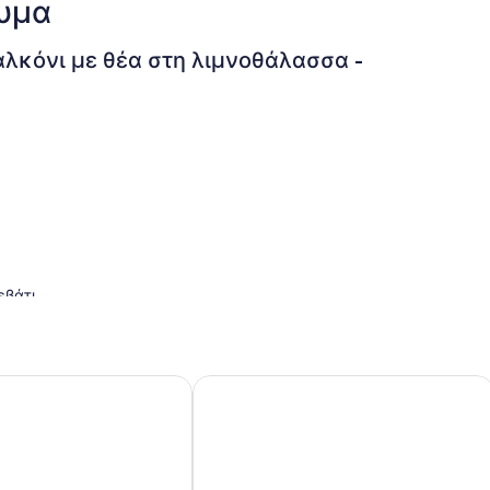
λυμα
αλκόνι με θέα στη λιμνοθάλασσα -
εβάτι
ς
each
ΛΙΟ! Όμορφο παραθαλάσσιο θέρετρο-θερμαινόμενη εσωτερ
Ακίνητα στην παραλία. 2 BD / 2 BA, 
ο oceanfront είναι μια σύντομη βόλτα στην πεζογέφυρα από τη
ονη άγρια ​​φύση από θαλάσσιες χελώνες έως αγκάθια. Εάν
οίο της προβλήτας που έχει κανονικές εποχιακές διαδρομές
ο Coco's - ένα θαυμάσιο νησιώτικο beach bar και σχάρα.