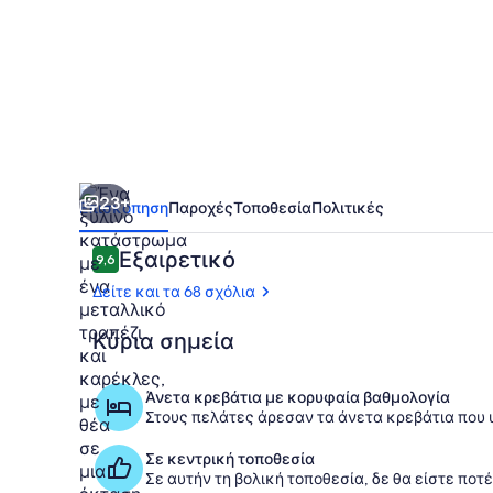
υποχώρηση
23+
Επισκόπηση
Παροχές
Τοποθεσία
Πολιτικές
Σχόλια
Εξαιρετικό
9,6
9,6 στα 10
Δείτε και τα 68 σχόλια
Κύρια σημεία
Γεύματα σε
Άνετα κρεβάτια με κορυφαία βαθμολογία
Στους πελάτες άρεσαν τα άνετα κρεβάτια που
Σε κεντρική τοποθεσία
Σε αυτήν τη βολική τοποθεσία, δε θα είστε ποτ