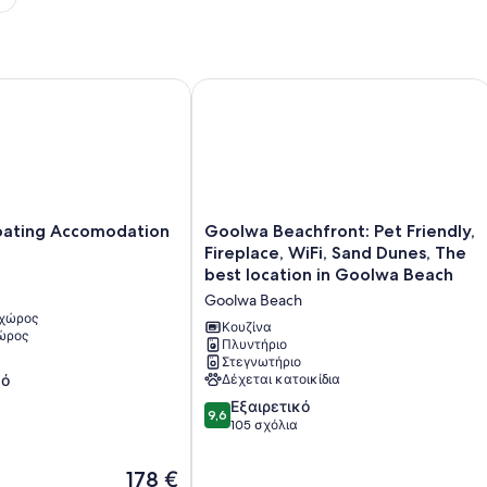
μέση
τιμή
ανά
διανυκτέρευση
ating Accomodation
Goolwa Beachfront: Pet Friendly, Fir
Goolwa
loating Accomodation
Goolwa Beachfront: Pet Friendly,
Beachfront:
Fireplace, WiFi, Sand Dunes, The
n
Pet
best location in Goolwa Beach
Friendly,
Goolwa Beach
Fireplace,
 χώρος
WiFi,
Κουζίνα
χώρος
Sand
Πλυντήριο
Στεγνωτήριο
Dunes,
κό
Δέχεται κατοικίδια
The
best
9.6
Εξαιρετικό
9,6
location
στα
105 σχόλια
in
10,
Goolwa
Εξαιρετικό,
Η
178 €
Beach
105