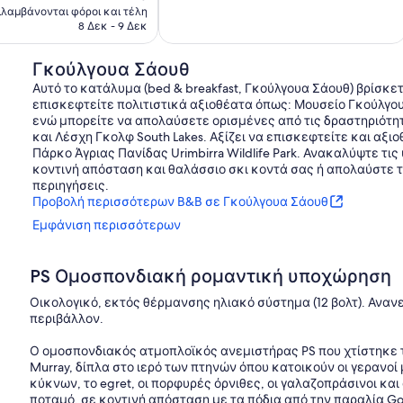
τιμή
λαμβάνονται φόροι και τέλη
Goolwa
σχόλια
είναι
8 Δεκ - 9 Δεκ
Beach
178 €
Γκούλγουα Σάουθ
Αυτό το κατάλυμα (bed & breakfast, Γκούλγουα Σάουθ) βρίσκε
επισκεφτείτε πολιτιστικά αξιοθέατα όπως: Μουσείο Γκούλγου
ενώ μπορείτε να απολαύσετε ορισμένες από τις δραστηριότη
και Λέσχη Γκολφ South Lakes. Αξίζει να επισκεφτείτε και αξι
Πάρκο Άγριας Πανίδας Urimbirra Wildlife Park. Ανακαλύψτε τις
κοντινή απόσταση και θαλάσσιο σκι κοντά σας ή απολαύστε τ
περιηγήσεις.
Προβολή περισσότερων B&B σε Γκούλγουα Σάουθ
Εμφάνιση περισσότερων
PS Ομοσπονδιακή ρομαντική υποχώρηση
Οικολογικό, εκτός θέρμανσης ηλιακό σύστημα (12 βολτ). Αναν
περιβάλλον.
Ο ομοσπονδιακός ατμοπλοϊκός ανεμιστήρας PS που χτίστηκε 
Murray, δίπλα στο ιερό των πτηνών όπου κατοικούν οι γερανοί
κύκνων, το egret, οι πορφυρές όρνιθες, οι γαλαζοπράσινοι και
ποταμό, σε κοντινή απόσταση με τα πόδια από την παραλία Go