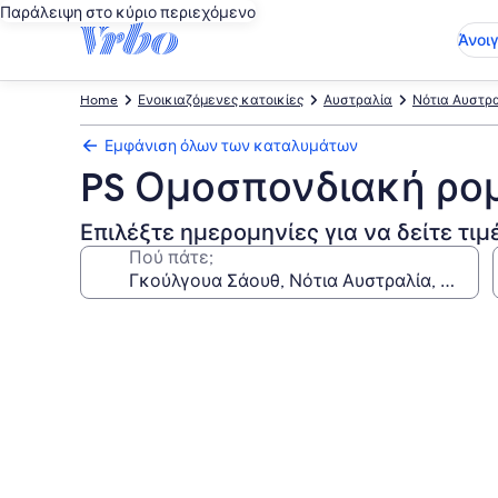
Παράλειψη στο κύριο περιεχόμενο
Άνοι
Home
Ενοικιαζόμενες κατοικίες
Αυστραλία
Νότια Αυστρ
Εμφάνιση όλων των καταλυμάτων
PS Ομοσπονδιακή ρο
Επιλέξτε ημερομηνίες για να δείτε τιμ
Πού πάτε;
Συλλογή
φωτογραφιών
για
PS
Ομοσπονδιακή
ρομαντική