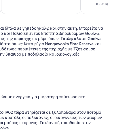
σχόλια
συμπεριλαμβάνοντα
7
ται δίπλα σε γήπεδο γκολφ και στην ακτή. Μπορείτε να
α και Παλιό Σπίτι του Επόπτη Σιδηροδρόμων Goolwa,
τες της περιοχής σε μέρη όπως: Γκολφ κλαμπ Goolwa
οθέατα όπως: Καταφύγιο Nangawooka Flora Reserve και
 υδάτινες περιπέτειες της περιοχής με Τζετ σκι σε
ην ύπαιθρο με ποδηλασία και οικολογικές
εώσιμη ενέργεια για μικρότερη επίπτωση στο
το 1902 τώρα στηρίζεται σε ξυλοπόδαρα στον ποταμό
 με κουτάλι, οι πελεκάνες, οι οικογένειες των μαύρων
 οι μαύρες πτέρυγες. Σε ιδανική τοποθεσία στον
olwa.