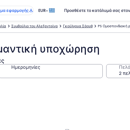
•
γμα εφαρμογής
EUR
Προσθέστε το κατάλυμά σας στο
αλία
Συμβούλιο του Αλεξαντρίνα
Γκούλγουα Σάουθ
PS Ομοσπονδιακή 
μαντική υποχώρηση
ές
Ημερομηνίες
Πελά