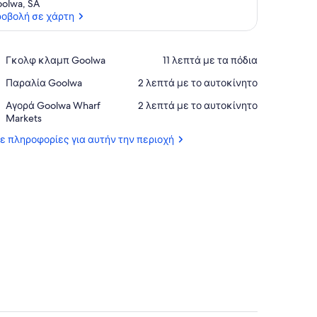
olwa, SA
οβολή σε χάρτη
Προβολή σε χάρτη
Place,
Γκολφ κλαμπ Goolwa
‪11 λεπτά με τα πόδια‬
Γκολφ
Place,
Παραλία Goolwa
‪2 λεπτά με το αυτοκίνητο‬
κλαμπ
Παραλία
Goolwa
Place,
Αγορά Goolwa Wharf
‪2 λεπτά με το αυτοκίνητο‬
Goolwa
Αγορά
Markets
Goolwa
τε πληροφορίες για αυτήν την περιοχή
Wharf
Markets