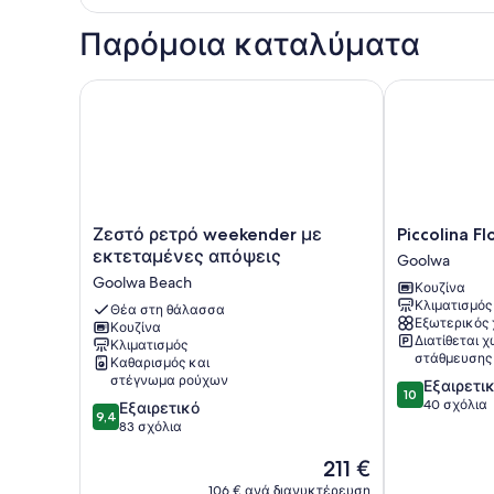
Παρόμοια καταλύματα
Ζεστό ρετρό weekender με εκτεταμένες απόψεις
Piccolina Flo
Ζεστό
Piccolina
Ζεστό ρετρό weekender με
Piccolina F
ρετρό
Floating
εκτεταμένες απόψεις
Goolwa
weekender
Accomodatio
Goolwa Beach
Κουζίνα
με
Goolwa
Κλιματισμός
εκτεταμένες
Θέα στη θάλασσα
Εξωτερικός
Κουζίνα
απόψεις
Διατίθεται 
Κλιματισμός
Goolwa
στάθμευσης
Καθαρισμός και
Beach
στέγνωμα ρούχων
10.0
Εξαιρετι
10
στα
40 σχόλια
9.4
Εξαιρετικό
9,4
10,
στα
83 σχόλια
Εξαιρετικό,
10,
Η
40
211 €
Εξαιρετικό,
τιμή
σχόλια
83
106 € ανά διανυκτέρευση