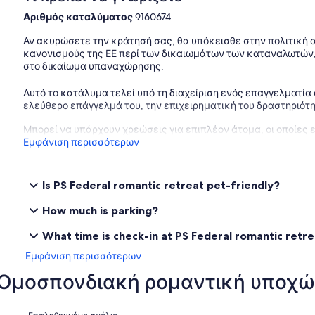
Εκδρομές στο ξύλο καύση ατμού ατμού Oscar W
Αριθμός καταλύματος
9160674
Εκδρομές με ατμόπλοιο στο Victor Harbour
Περιηγήσεις στο Coorong
Αν ακυρώσετε την κράτησή σας, θα υπόκεισθε στην πολιτική
Πολλές ενδιαφέρουσες περιπάτους
κανονισμούς της ΕΕ περί των δικαιωμάτων των καταναλωτών,
Λέσχη Γκολφ Νότια Λέικ
στο δικαίωμα υπαναχώρησης.
Goolwa Markets
Ενοικίαση ποδηλάτου
Αυτό το κατάλυμα τελεί υπό τη διαχείριση ενός επαγγελματία
Οινοποιεία
ελεύθερο επάγγελμά του, την επιχειρηματική του δραστηριότη
Ιδιοκτησία
Μπορεί να υπάρχουν χρεώσεις για επιπλέον άτομα, οι οποίες 
Εμφάνιση περισσότερων
Δύο υπνοδωμάτια στο ισόγειο, μεγάλο σαλόνι και κουζίνα στ
θέα στο νησί Hindmarsh και το ιερό των πτηνών, καθώς και 
καθίσματα.
Is PS Federal romantic retreat pet-friendly?
Παρακαλώ προσέξτε αυτό το ωραίο παλιό καράβι, είναι 113 ετ
How much is parking?
What time is check-in at PS Federal romantic retr
Εμφάνιση περισσότερων
S Ομοσπονδιακή ρομαντική υποχ
Σχόλια