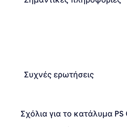
Συχνές ερωτήσεις
Σχόλια για το κατάλυμα P
Σχόλια