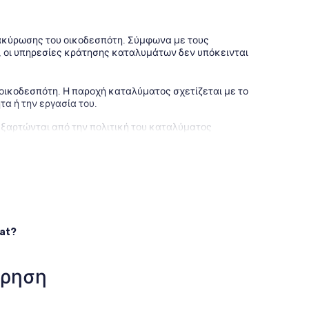
 ακύρωσης του οικοδεσπότη. Σύμφωνα με τους
 οι υπηρεσίες κράτησης καταλυμάτων δεν υπόκεινται
 οικοδεσπότη. Η παροχή καταλύματος σχετίζεται με το
τα ή την εργασία του.
εξαρτώνται από την πολιτική του καταλύματος
ον κάτω όροφο. Τα γραφικά παραθαλάσσια παράθυρα με
τα ανώτερα και κατώτερα καταστρώματα με υπαίθρια
ών!
eat?
ώρηση