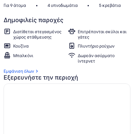
Για 9 άτομα
•
4 υπνοδωμάτια
•
5 κρεβάτια
Δημοφιλείς παροχές
Διατίθεται στεγασμένος
Επιτρέπονται σκύλοι και
χώρος στάθμευσης
γάτες
Κουζίνα
Πλυντήριο ρούχων
Μπαλκόνι
Δωρεάν ασύρματο
ίντερνετ
Εμφάνιση όλων
Εξερευνήστε την περιοχή