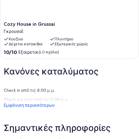
Cozy
Cozy House in Grussaí
House
Γκρουσαΐ
in
Κουζίνα
Πλυντήριο
Grussaí
Δέχεται κατοικίδια
Εξωτερικός χώρος
Γκρουσαΐ
10.0
10/10
Εξαιρετικό
(1 σχόλιο)
στα
10,
Εξαιρετικό,
Κανόνες καταλύματος
(1
σχόλιο)
Check in από τις 4:00 μ.μ.
Check out πριν από τις 11:00 π.μ.
Εμφάνιση περισσότερων
Σημαντικές πληροφορίες