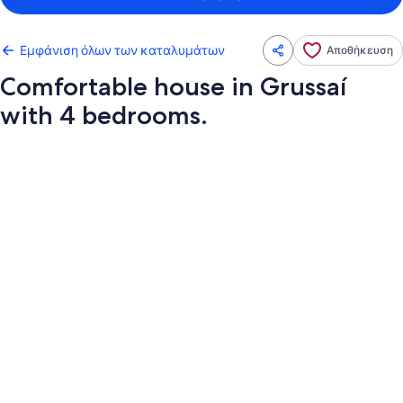
Εμφάνιση όλων των καταλυμάτων
Αποθήκευση
Comfortable house in Grussaí
with 4 bedrooms.
Συλλογή
φωτογραφιών
για