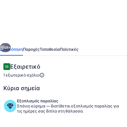
Comfortable
house
in
Grussaí
with
οηγούμενο
Επόμενο
4
35+
Επισκόπηση
Παροχές
Τοποθεσία
Πολιτικές
bedrooms.
Σχόλια
Εξαιρετικό
10
10 στα 10
1 εξωτερικό σχόλιο
Κύρια σημεία
Εξοπλισμός παραλίας
Σπάνιο εύρημα — διατίθεται εξοπλισμός παραλίας για
Εξωτερικοί χώροι
τις ημέρες σας δίπλα στη θάλασσα.