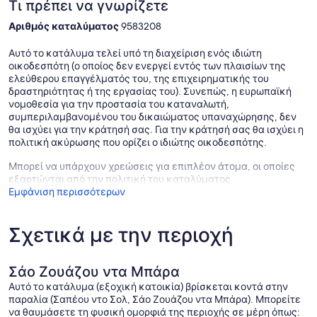
Τι πρέπει να γνωρίζετε
Αριθμός καταλύματος
9583208
Αυτό το κατάλυμα τελεί υπό τη διαχείριση ενός ιδιώτη
οικοδεσπότη (ο οποίος δεν ενεργεί εντός των πλαισίων της
ελεύθερου επαγγέλματός του, της επιχειρηματικής του
δραστηριότητας ή της εργασίας του). Συνεπώς, η ευρωπαϊκή
νομοθεσία για την προστασία του καταναλωτή,
συμπεριλαμβανομένου του δικαιώματος υπαναχώρησης, δεν
θα ισχύει για την κράτησή σας. Για την κράτησή σας θα ισχύει η
πολιτική ακύρωσης που ορίζει ο ιδιώτης οικοδεσπότης.
Μπορεί να υπάρχουν χρεώσεις για επιπλέον άτομα, οι οποίες
εξαρτώνται από την πολιτική του καταλύματος
Εμφάνιση περισσότερων
Σχετικά με την περιοχή
Σάο Ζουάζου ντα Μπάρα
Αυτό το κατάλυμα (εξοχική κατοικία) βρίσκεται κοντά στην
παραλία (Σαπέου ντο Σολ, Σάο Ζουάζου ντα Μπάρα). Μπορείτε
να θαυμάσετε τη φυσική ομορφιά της περιοχής σε μέρη όπως: