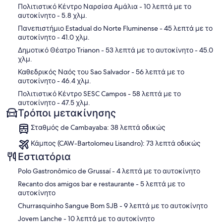
Χάρτης
Πολιτιστικό Κέντρο Ναρσίσα Αμάλια
- 10 λεπτά με το
αυτοκίνητο
- 5.8 χλμ.
Πανεπιστήμιο Estadual do Norte Fluminense
- 45 λεπτά με το
αυτοκίνητο
- 41.0 χλμ.
Δημοτικό Θέατρο Trianon
- 53 λεπτά με το αυτοκίνητο
- 45.0
χλμ.
Καθεδρικός Ναός του Sao Salvador
- 56 λεπτά με το
αυτοκίνητο
- 46.4 χλμ.
Πολιτιστικό Κέντρο SESC Campos
- 58 λεπτά με το
αυτοκίνητο
- 47.5 χλμ.
Τρόποι μετακίνησης
Σταθμός de Cambayaba: 38 λεπτά οδικώς
Κάμπος (CAW-Bartolomeu Lisandro): 73 λεπτά οδικώς
Εστιατόρια
‪Polo Gastronômico de Grussaí - ‬4 λεπτά με το αυτοκίνητο
‪Recanto dos amigos bar e restaurante - ‬5 λεπτά με το
αυτοκίνητο
‪Churrasquinho Sangue Bom SJB - ‬9 λεπτά με το αυτοκίνητο
‪Jovem Lanche - ‬10 λεπτά με το αυτοκίνητο