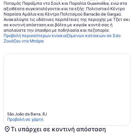
Ποταμός Παραΐμπα ντο Σουλ και Παραλία Guaxindiba, ενώ στα
αξιοθέατα συγκαταλέγονται και τα εξής: Πολιτιστικό Κέντρο
Ναρσίσα Αμάλια και Κέντρο Πολιτισμού Barracão de Gargaú.
Ανακαλύψτε τις υδάτινες περιπέτειες της περιοχής με Τζετ σκι
σε κοντινή απόσταση και βόλτα με καγιάκ κοντά σας ή
απολαύστε την ύπαιθρο με ποδηλασία και πεζοπορία.
Προβολή περισσότερων ενοικιαζόμενων κατοικιών σε Σάο
Ζουάζου ντα Μπάρα
São João da Barra, RJ
Προβολή σε χάρτη
Τι υπάρχει σε κοντινή απόσταση