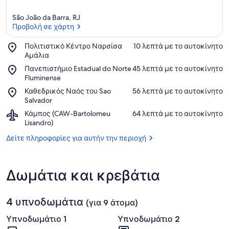
São João da Barra, RJ
Προβολή σε χάρτη
Place,
Πολιτιστικό Κέντρο Ναρσίσα
‪10 λεπτά με το αυτοκίνητο‬
Πολιτιστικό
Αμάλια
Προβολή σε χάρτη
Κέντρο
Place,
Πανεπιστήμιο Estadual do Norte
‪45 λεπτά με το αυτοκίνητο‬
Ναρσίσα
Πανεπιστήμιο
Fluminense
Αμάλια
Estadual
Place,
Καθεδρικός Ναός του Sao
‪56 λεπτά με το αυτοκίνητο‬
do
Καθεδρικός
Salvador
Norte
Ναός
Airport,
Κάμπος (CAW-Bartolomeu
‪64 λεπτά με το αυτοκίνητο‬
Fluminense
του
Κάμπος
Lisandro)
Sao
(CAW-
Salvador
Δείτε πληροφορίες για αυτήν την περιοχή
Bartolomeu
Lisandro)
Δωμάτια και κρεβάτια
4 υπνοδωμάτια
(για 9 άτομα)
Υπνοδωμάτιο 1
Υπνοδωμάτιο 2