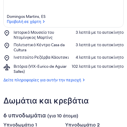
Domingos Martins, ES
Προβολή σε χάρτη
Place,
Ιστορικό Μουσείο του
‪3 λεπτά με το αυτοκίνητο‬
Ιστορικό
Ντομίνγκος Μαρτίνς
Προβολή σε χάρτη
Μουσείο
Place,
Πολιτιστικό Κέντρο Casa da
‪3 λεπτά με το αυτοκίνητο‬
του
Πολιτιστικό
Cultura
Ντομίνγκος
Κέντρο
Place,
Ινστιτούτο Ρεζέρβα Κάουτσκι
‪4 λεπτά με το αυτοκίνητο‬
Μαρτίνς
Casa
Ινστιτούτο
da
Airport,
Βιτόρια (VIX-Eurico de Aguiar
‪102 λεπτά με το αυτοκίνητο‬
Ρεζέρβα
Cultura
Βιτόρια
Salles)
Κάουτσκι
(VIX-
Δείτε πληροφορίες για αυτήν την περιοχή
Eurico
de
Aguiar
Salles)
Δωμάτια και κρεβάτια
6 υπνοδωμάτια
(για 10 άτομα)
Υπνοδωμάτιο 1
Υπνοδωμάτιο 2