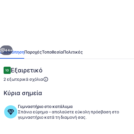
Casa
em
Domingos
Martins
no
οηγούμενο
Επόμενο
Cond.
44+
Επισκόπηση
Παροχές
Τοποθεσία
Πολιτικές
Espelho
D'agua
Σχόλια
Εξαιρετικό
10
10 στα 10
2 εξωτερικά σχόλια
Κύρια σημεία
Γυμναστήριο στο κατάλυμα
Σπάνιο εύρημα – απολαύστε εύκολη πρόσβαση στο
Εξωτερικός χώρος καταλύματος
γυμναστήριο κατά τη διαμονή σας.