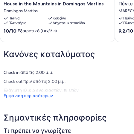
House
Πέντε
Delícias da Tilápia Restaurant
House in the Mountains in Domingos Martins
Πέντε 
in
Leaf
Domingos Martins
MARECH
the
Site
Πισίνα
Κουζίνα
Πισίν
Mountains
-
Πλυντήριο
Δέχεται κατοικίδια
Πλυντ
in
Marecha
Domingos
Floriano
10.0
9.2
10/10
9,2/10
Εξαιρετικό
(1 σχόλιο)
Martins
MAREC
στα
στα
Domingos
FLORIA
10,
10,
Martins
Εξαιρετικό,
Θαυμάσ
(1
Κανόνες καταλύματος
(5
σχόλιο)
σχόλια)
Check in από τις 2:00 μ.μ.
Check out πριν από τις 2:00 μ.μ.
Ελάχιστη ηλικία ενοικιαστών: 18 ετών
Εμφάνιση περισσότερων
Σημαντικές πληροφορίες
Τι πρέπει να γνωρίζετε