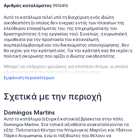
Αριθμός καταλύματος
9916416
Αυτό το κατάλυμα τελεί υπό τη διαχείριση ενός ιδιώτη
οικοδεσπότη (ο οποίος δεν ενεργεί εντός των πλαισίων της
ελεύθερου επαγγέλματός του, της επιχειρηματικής του
δραστηριότητας ή της εργασίας του). Συνεπώς, η ευρωπαϊκή
νομοθεσία για την προστασία του καταναλωτή,
συμπεριλαμβανομένου του δικαιώματος υπαναχώρησης, δεν
θα ισχύει για την κράτησή σας. Για την κράτησή σας θα ισχύει η
πολιτική ακύρωσης που ορίζει ο ιδιώτης οικοδεσπότης.
Μπορεί να υπάρχουν χρεώσεις για επιπλέον άτομα, οι οποίες
εξαρτώνται από την πολιτική του καταλύματος
Εμφάνιση περισσότερων
Σχετικά με την περιοχή
Domingos Martins
Αυτό το κατάλυμα (εξοχική κατοικία) βρίσκεται στην πόλη
Domingos Martins. Στα τοπικά αξιοθέατα συγκαταλέγονται τα
εξής: Πολιτιστικό Κέντρο του Ντομίνγκος Μαρτίνς και Υδάτινο
Πάρκο Acquamania, ενώ οι ταξιδιώτες που θέλουν να