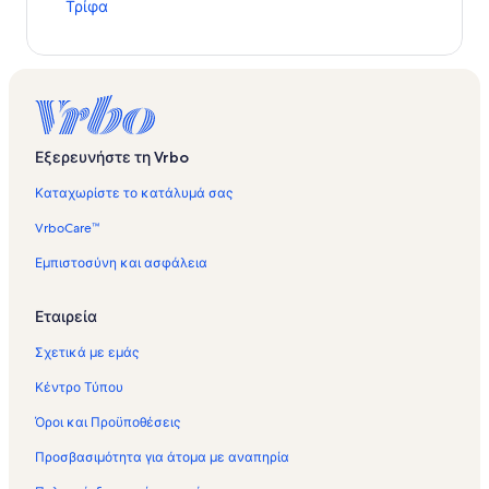
τ
Τρίφα
ά
ν
τ
α
ρ
Σ
ύ
Εξερευνήστε τη Vrbo
ν
δ
Καταχωρίστε το κατάλυμά σας
ε
σ
VrboCare™
μ
ο
Εμπιστοσύνη και ασφάλεια
ς
γ
Εταιρεία
ι
α
Σχετικά με εμάς
Ε
ν
Κέντρο Τύπου
ο
ι
Όροι και Προϋποθέσεις
κ
ι
Προσβασιμότητα για άτομα με αναπηρία
α