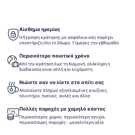
πλ
at
|
σχ
DAER
Charm
με
ZAARA
&
τη
Στ
Comfort
τι
Αίσθημα ηρεμίας
Η Εγγύηση κράτησης με ασφάλεια σάς παρέχει
υποστήριξη όλο το 24ωρο, 7 ημέρες την εβδομάδα
Περισσότερο ποιοτικό χρόνο
Από την κράτηση έως τη διαμονή, ολόκληρη η
διαδικασία είναι απλή και ευχάριστη
Νιώστε σαν να είστε στο σπίτι σας
Απολαύστε πλήρως εξοπλισμένες κουζίνες,
πλυντήριο, πισίνες, αυλές και άλλα
Πολλές παροχές με χαμηλό κόστος
Περισσότερος χώρος, περισσότερη ησυχία,
περισσότερες παροχές - μεγαλύτερη αξία