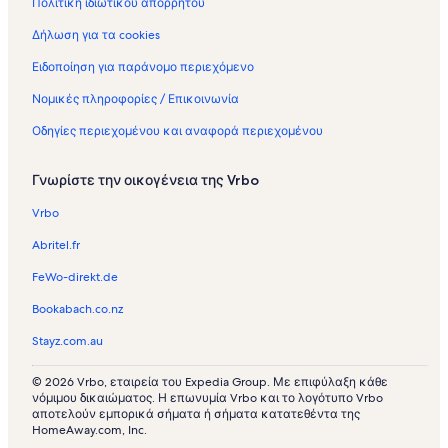
Πολιτική ιδιωτικού απορρήτου
ζ
ό
Δήλωση για τα cookies
μ
ε
Ειδοποίηση για παράνομο περιεχόμενο
ν
ε
Νομικές πληροφορίες / Επικοινωνία
ς
Οδηγίες περιεχομένου και αναφορά περιεχομένου
κ
α
τ
Γνωρίστε την οικογένεια της Vrbo
ο
ι
Vrbo
κ
ί
Abritel.fr
ε
ς
FeWo-direkt.de
σ
Bookabach.co.nz
τ
ο
Stayz.com.au
ν
π
© 2026 Vrbo, εταιρεία του Expedia Group. Με επιφύλαξη κάθε
ρ
νόμιμου δικαιώματος. Η επωνυμία Vrbo και το λογότυπο Vrbo
ο
αποτελούν εμπορικά σήματα ή σήματα κατατεθέντα της
ο
HomeAway.com, Inc.
ρ