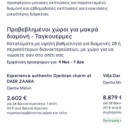
προσφέρουν μηνιαίες εκπτώσεις για παρατεταμένη
διαμονή και εβδομαδιαίες εκπτώσεις για ενοικιάσεις
μικρότερης διάρκειας.
Προβεβλημένοι χώροι για μακρά
διαμονή - Ταγκουέρμες
Καταλύματα με υψηλή βαθμολογία για διαμονές 28 ή
περισσότερων διανυκτερεύσεων, με χώρο για να
νιώσετε σαν στο σπίτι σας
Εμφάνιση προσφορών για:
9 Νοε - 7 Δεκ
Συλλογή
Experience authentic Djerbian charm at DAER ZAARA
Συλλογή
Villa Dar Al
Experience authentic Djerbian charm at
Villa Dar A
φωτογραφιών
φωτογρ
DAER ZAARA
Djerba Midun
για
για
Djerba Midun
το
το
Η
8.879 €
κατάλυμα
Η
κατάλυμ
2.602 €
Η
9.
τιμή
τιμή
τι
Experience
Villa
για 28 διανυκτε
για 28 διανυκτερεύσεις, 1 σπίτι
είναι
είναι
ήτ
317 € ανά δια
93 € ανά διανυκτέρευση
authentic
Dar
8.879 €
2.602 €
συμπεριλαμβάν
9.
συμπεριλαμβάνονται φόροι και τέλη
Djerbian
Al
δε
Έκπτωση 4%
πε
charm
Salam