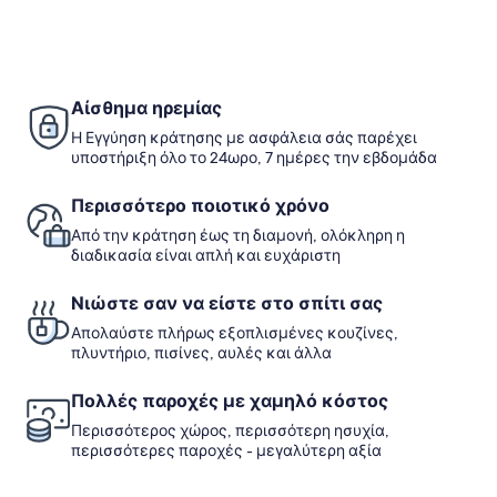
πληρ
θάλασσα
σχετ
με
τη
Στάν
τιμή.
Αίσθημα ηρεμίας
Η Εγγύηση κράτησης με ασφάλεια σάς παρέχει
υποστήριξη όλο το 24ωρο, 7 ημέρες την εβδομάδα
Περισσότερο ποιοτικό χρόνο
Από την κράτηση έως τη διαμονή, ολόκληρη η
διαδικασία είναι απλή και ευχάριστη
Νιώστε σαν να είστε στο σπίτι σας
Απολαύστε πλήρως εξοπλισμένες κουζίνες,
πλυντήριο, πισίνες, αυλές και άλλα
Πολλές παροχές με χαμηλό κόστος
Περισσότερος χώρος, περισσότερη ησυχία,
περισσότερες παροχές - μεγαλύτερη αξία