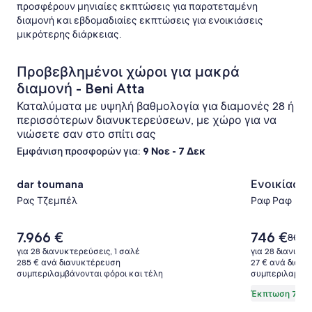
προσφέρουν μηνιαίες εκπτώσεις για παρατεταμένη
διαμονή και εβδομαδιαίες εκπτώσεις για ενοικιάσεις
μικρότερης διάρκειας.
Προβεβλημένοι χώροι για μακρά
διαμονή - Beni Atta
Καταλύματα με υψηλή βαθμολογία για διαμονές 28 ή
περισσότερων διανυκτερεύσεων, με χώρο για να
νιώσετε σαν στο σπίτι σας
Εμφάνιση προσφορών για:
9 Νοε - 7 Δεκ
Συλλογή
dar toumana
Συλλογή
Ενοικίαση 
dar toumana
Ενοικίαση 
φωτογραφιών
φωτογρ
Ρας Τζεμπέλ
Ραφ Ραφ
για
για
το
το
Η
Η
7.966 €
746 €
κατάλυμα
κατάλυμ
Η
807 €
τιμή
τιμή
τιμή
dar
για 28 διανυκτερεύσεις, 1 σαλέ
Ενοικίασ
για 28 διανυκτε
είναι
είναι
ήταν
285 € ανά διανυκτέρευση
27 € ανά διαν
toumana
κατοικία
7.966 €
746 €
συμπεριλαμβάνονται φόροι και τέλη
συμπεριλαμβάν
807 €
δίπλα
δείτε
Έκπτωση 7%
περι
στη