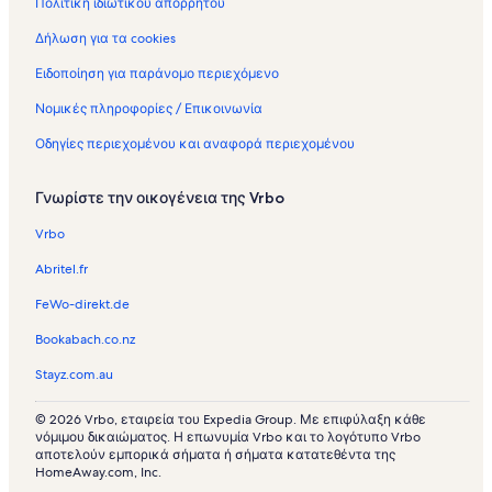
Πολιτική ιδιωτικού απορρήτου
ζ
ό
Δήλωση για τα cookies
μ
ε
Ειδοποίηση για παράνομο περιεχόμενο
ν
ε
Νομικές πληροφορίες / Επικοινωνία
ς
Οδηγίες περιεχομένου και αναφορά περιεχομένου
κ
α
τ
Γνωρίστε την οικογένεια της Vrbo
ο
ι
Vrbo
κ
ί
Abritel.fr
ε
ς
FeWo-direkt.de
σ
Bookabach.co.nz
τ
ο
Stayz.com.au
ν
π
© 2026 Vrbo, εταιρεία του Expedia Group. Με επιφύλαξη κάθε
ρ
νόμιμου δικαιώματος. Η επωνυμία Vrbo και το λογότυπο Vrbo
ο
αποτελούν εμπορικά σήματα ή σήματα κατατεθέντα της
ο
HomeAway.com, Inc.
ρ