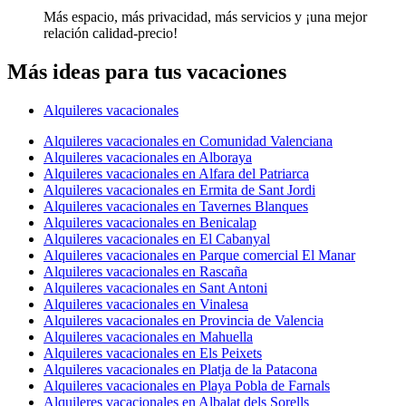
Más espacio, más privacidad, más servicios y ¡una mejor
relación calidad-precio!
Más ideas para tus vacaciones
Alquileres vacacionales
Alquileres vacacionales en Comunidad Valenciana
Alquileres vacacionales en Alboraya
Alquileres vacacionales en Alfara del Patriarca
Alquileres vacacionales en Ermita de Sant Jordi
Alquileres vacacionales en Tavernes Blanques
Alquileres vacacionales en Benicalap
Alquileres vacacionales en El Cabanyal
Alquileres vacacionales en Parque comercial El Manar
Alquileres vacacionales en Rascaña
Alquileres vacacionales en Sant Antoni
Alquileres vacacionales en Vinalesa
Alquileres vacacionales en Provincia de Valencia
Alquileres vacacionales en Mahuella
Alquileres vacacionales en Els Peixets
Alquileres vacacionales en Platja de la Patacona
Alquileres vacacionales en Playa Pobla de Farnals
Alquileres vacacionales en Albalat dels Sorells