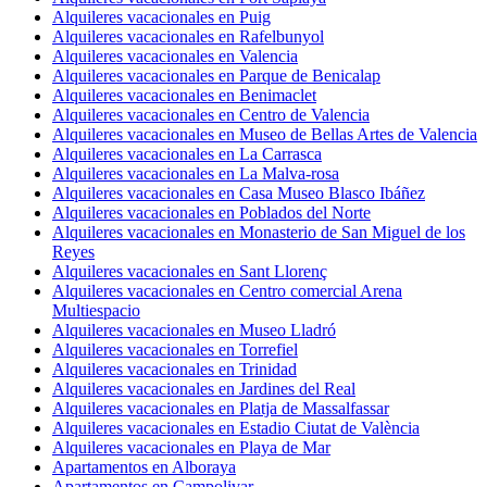
Alquileres vacacionales en Puig
Alquileres vacacionales en Rafelbunyol
Alquileres vacacionales en Valencia
Alquileres vacacionales en Parque de Benicalap
Alquileres vacacionales en Benimaclet
Alquileres vacacionales en Centro de Valencia
Alquileres vacacionales en Museo de Bellas Artes de Valencia
Alquileres vacacionales en La Carrasca
Alquileres vacacionales en La Malva-rosa
Alquileres vacacionales en Casa Museo Blasco Ibáñez
Alquileres vacacionales en Poblados del Norte
Alquileres vacacionales en Monasterio de San Miguel de los
Reyes
Alquileres vacacionales en Sant Llorenç
Alquileres vacacionales en Centro comercial Arena
Multiespacio
Alquileres vacacionales en Museo Lladró
Alquileres vacacionales en Torrefiel
Alquileres vacacionales en Trinidad
Alquileres vacacionales en Jardines del Real
Alquileres vacacionales en Platja de Massalfassar
Alquileres vacacionales en Estadio Ciutat de València
Alquileres vacacionales en Playa de Mar
Apartamentos en Alboraya
Apartamentos en Campolivar