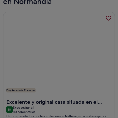
en Normandía
Más información sobre 2/4 personas en el corazón de Bayeu
Propietario/a Premium
Más información sobre 2/4 personas en el corazón de Bayeu
Excelente y original casa situada en el
excepcional
centro de Bayeux.
Excepcional
10
10 de 10
110 comentarios
(110 comentarios)
Hemos pasado tres noches en la casa de Nathalie, en nuestra viaje por