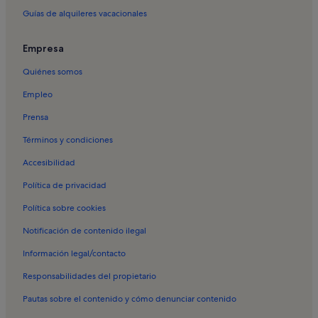
Alquileres vacacionales en Tournedos-sur-Seine
Guías de alquileres vacacionales
Alquileres vacacionales en Val-de-Reuil
Alquileres vacacionales en Abadía de Notre-Dame de Fontaine-
Empresa
Guérard
Quiénes somos
Alquileres vacacionales en Alizay
Empleo
Alquileres vacacionales en Igoville
Prensa
Alquileres vacacionales en Le Manoir
Términos y condiciones
Alquileres vacacionales en Martot
Accesibilidad
Alquileres vacacionales en Tostes
Política de privacidad
Alquileres vacacionales en Campo de golf Lery-Poses Golf
Política sobre cookies
Alquileres vacacionales en Parque zoológico e invernadero
Biotropica
Notificación de contenido ilegal
Alquileres vacacionales en Saint Sever
Información legal/contacto
Alquileres vacacionales en Seine-Maritime
Responsabilidades del propietario
Alquileres vacacionales en Barentin
Pautas sobre el contenido y cómo denunciar contenido
Alquileres vacacionales en Pavilly