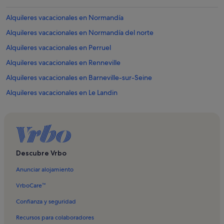
Alquileres vacacionales en Normandía
Alquileres vacacionales en Normandía del norte
Alquileres vacacionales en Perruel
Alquileres vacacionales en Renneville
Alquileres vacacionales en Barneville-sur-Seine
Alquileres vacacionales en Le Landin
Alquileres vacacionales en Mauny
Alquileres vacacionales en Saint-Ouen-de-Thouberville
Alquileres vacacionales en Criquebeuf-sur-Seine
Alquileres vacacionales en Campo de golf Golf du Vaudreuil
Descubre Vrbo
Alquileres vacacionales en Les Damps
Anunciar alojamiento
Alquileres vacacionales en Pitres
VrboCare™
Alquileres vacacionales en Pont-de-L'Arche
Confianza y seguridad
Alquileres vacacionales en Terres de Bord
Recursos para colaboradores