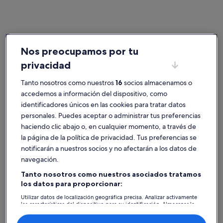
Francia
Apartamentos en Normandía
Nos preocupamos por tu
Ciudades populares de Normandía
privacidad
Deauville
Cabourg
Tanto nosotros como nuestros
16
socios almacenamos o
accedemos a información del dispositivo, como
identificadores únicos en las cookies para tratar datos
personales. Puedes aceptar o administrar tus preferencias
haciendo clic abajo o, en cualquier momento, a través de
la página de la política de privacidad. Tus preferencias se
notificarán a nuestros socios y no afectarán a los datos de
navegación.
Tanto nosotros como nuestros asociados tratamos
Deauville
Cabourg
Deauville
Cabourg
los datos para proporcionar:
Encuentra el apartamento
Utilizar datos de localización geográfica precisa. Analizar activamente
las características del dispositivo para su identificación. Almacenar la
perfecto en Normandía
información en un dispositivo y/o acceder a ella. Publicidad y
contenido personalizados, medición de publicidad y contenido,