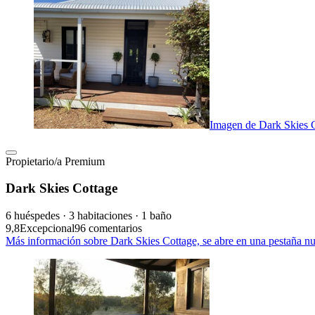
Imagen de Dark Skies 
Propietario/a Premium
Dark Skies Cottage
6 huéspedes · 3 habitaciones · 1 baño
9,8
Excepcional
96 comentarios
Más información sobre Dark Skies Cottage, se abre en una pestaña n