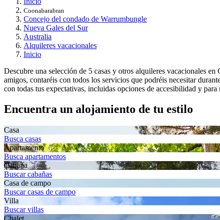
Inicio
Coonabarabran
Concejo del condado de Warrumbungle
Nueva Gales del Sur
Australia
Alquileres vacacionales
Inicio
Descubre una selección de 5 casas y otros alquileres vacacionales en C
amigos, contaréis con todos los servicios que podréis necesitar duran
con todas tus expectativas, incluidas opciones de accesibilidad y para
Encuentra un alojamiento de tu estilo
Casa
Busca casas
Apartamento
Busca apartamentos
Cabaña
Buscar cabañas
Casa de campo
Buscar casas de campo
Villa
Buscar villas
Chalet