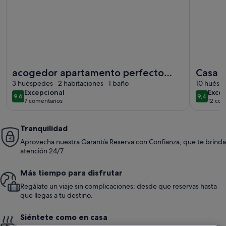
Más información sobre acogedor apartamento perfecto para 
Más inform
acogedor apartamento perfecto
Casa r
para todas las actividades con vistas
3 huéspedes · 2 habitaciones · 1 baño
esquí,
10 huéspe
excepcional
exce
Excepcional
Exce
a la montaña
9,6
9,4
9,6 de 10
9,4 de 1
7 comentarios
12 com
(7 comentarios)
(12 
Tranquilidad
Aprovecha nuestra Garantía Reserva con Confianza, que te brinda
atención 24/7.
Más tiempo para disfrutar
Regálate un viaje sin complicaciones: desde que reservas hasta
que llegas a tu destino.
Siéntete como en casa