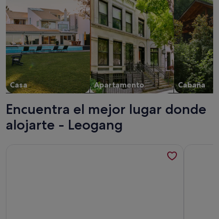
Casa
Apartamento
Cabaña
Encuentra el mejor lugar donde
alojarte - Leogang
Más información sobre acogedor apartamento perfecto para 
Más inform