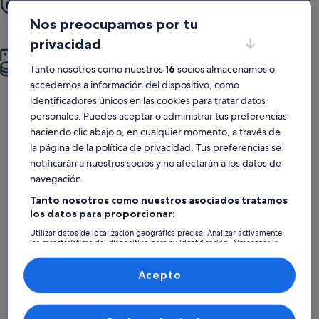
Disfruta de cocinas totalmente equipadas, piscinas, terrazas y
¡mucho más!
Nos preocupamos por tu
privacidad
Más por menos
Tanto nosotros como nuestros
16
socios almacenamos o
Más espacio, más privacidad, más servicios y ¡una mejor relación
calidad-precio!
accedemos a información del dispositivo, como
identificadores únicos en las cookies para tratar datos
personales. Puedes aceptar o administrar tus preferencias
haciendo clic abajo o, en cualquier momento, a través de
Elige un alquiler vacacional para tu próxima escapada
la página de la política de privacidad. Tus preferencias se
a Leogang
notificarán a nuestros socios y no afectarán a los datos de
Leogang te sorprenderá por sus museos, así como por muchos
navegación.
otros atractivos. Anímate a explorar este interesante destino,
famoso por el esquí, sus pistas de ciclismo y sus restaurantes.
Tanto nosotros como nuestros asociados tratamos
¡No te dejará indiferente! ¿Te vas de viaje en familia, con la
los datos para proporcionar:
pareja o los amigos y buscas un lugar amplio donde alojaros? Te
interesará el alquiler vacacional, pues muchas de estas viviendas
Utilizar datos de localización geográfica precisa. Analizar activamente
las características del dispositivo para su identificación. Almacenar la
suelen ofrecer comedor y salones amplios. Sin duda, te sentirás
información en un dispositivo y/o acceder a ella. Publicidad y
como en casa.
contenido personalizados, medición de publicidad y contenido,
Actividades y atracciones en Leogang y en los
investigación de audiencia y desarrollo de servicios.
Acepto
alrededores
Lista de asociados (proveedores)
¿Quieres descubrir las atracciones que puedes visitar en la zona?