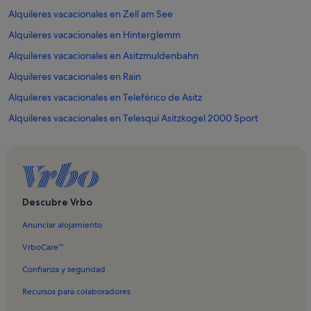
Alquileres vacacionales en Zell am See
Alquileres vacacionales en Hinterglemm
Alquileres vacacionales en Asitzmuldenbahn
Alquileres vacacionales en Rain
Alquileres vacacionales en Teleférico de Asitz
Alquileres vacacionales en Telesquí Asitzkogel 2000 Sport
Alquileres vacacionales en Maishofen
Alquileres vacacionales en Lahntal
Alquileres vacacionales en Maria Alm am Steinernen Meer
Alquileres vacacionales en Saalbach
Descubre Vrbo
Alquileres vacacionales en Saalbach-Hinterglemm
Anunciar alojamiento
Alquileres vacacionales en Telesquí Schattberg Sprinter
VrboCare™
Alquileres vacacionales en Saalfelden am Steinernen Meer
Confianza y seguridad
Alquileres vacacionales en Sankt Martin bei Lofer
Recursos para colaboradores
Alquileres vacacionales en Schinking