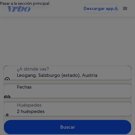
Pasar a la sección principal
Descargar app
Alquileres vacacionales en Leogang
Hemos encontrado 2.279 alquileres vacacionales:
introduce las fechas para ver la disponibilidad
¿A dónde vas?
Leogang, Salzburgo (estado), Austria
Fechas
Huéspedes
2 huéspedes
Buscar