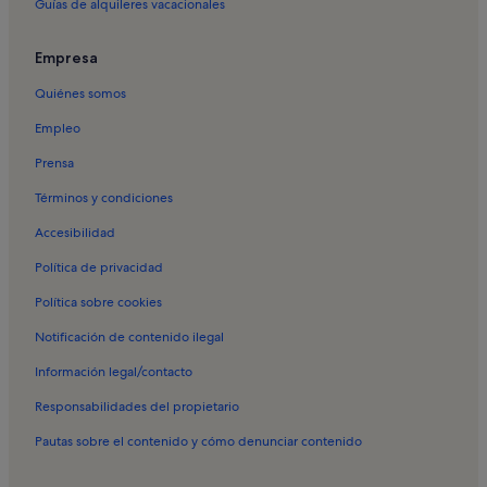
Guías de alquileres vacacionales
Alquileres vacacionales en Schmitten
Alquileres vacacionales en Valle del Saalach
Empresa
Alquileres vacacionales en Viehhofen
Quiénes somos
Alquileres vacacionales en Vorderglemm
Empleo
Alquileres vacacionales en Zell am See
Prensa
Alquileres vacacionales en Estación de esquí Schmittenhöhe
Términos y condiciones
Alquileres vacacionales en Lago Zell
Accesibilidad
Alquileres vacacionales en Playa de Zeller See
Política de privacidad
Alquileres vacacionales en Telesquí Ebenberg
Política sobre cookies
Alquileres vacacionales en Thumersbach
Notificación de contenido ilegal
Alquileres vacacionales en Bikepark Leogang
Información legal/contacto
Alquileres vacacionales en Lago Prinzensee
Responsabilidades del propietario
Alquileres vacacionales en Saalfelden Sommerrodeln
Pautas sobre el contenido y cómo denunciar contenido
Alquileres vacacionales en Telesilla Zell am See Xpress