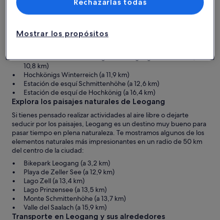
Sal de tu casa de vacaciones y descubre lo que hace que
Rechazarlas todas
Leogang sea un lugar de vacaciones único. Estas son algunas de
las principales atracciones que puedes ver, todas ellas en un
radio de 50 km del centro de la ciudad:
Mostrar los propósitos
Club de golf Urslautal (a 9,9 km)
Estadio de biatlón de Hochfilzen (a 10,1 km)
Skicircus Saalbach-Hinterglemm Leogang Fieberbrunn (a
10,8 km)
Hochkönigs Winterreich (a 11,9 km)
Estación de esquí Schmittenhöhe (a 12,6 km)
Estación de esquí de Hochkönig (a 16,4 km)
Explora los paisajes naturales de Leogang
Si tienes pensado realizar actividades al aire libre o dejarte
seducir por los paisajes, Leogang es un destino muy bueno para
pasar tiempo en plena naturaleza. Te mostramos algunos de los
elementos naturales más impresionantes en un radio de 50 km
del centro de la ciudad:
Bikepark Leogang (a 3,2 km)
Playa de Zeller See (a 12,9 km)
Lago Zell (a 13,4 km)
Lago Prinzensee (a 13,5 km)
Monte Schmittenhöhe (a 13,7 km)
Valle del Saalach (a 15,9 km)
Transporte en Leogang y sus alrededores