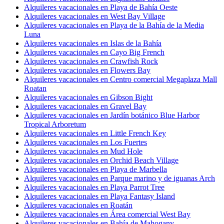
Alquileres vacacionales en Playa de Bahía Oeste
Alquileres vacacionales en West Bay Village
Alquileres vacacionales en Playa de la Bahía de la Media
Luna
Alquileres vacacionales en Islas de la Bahía
Alquileres vacacionales en Cayo Big French
Alquileres vacacionales en Crawfish Rock
Alquileres vacacionales en Flowers Bay
Alquileres vacacionales en Centro comercial Megaplaza Mall
Roatan
Alquileres vacacionales en Gibson Bight
Alquileres vacacionales en Gravel Bay
Alquileres vacacionales en Jardín botánico Blue Harbor
Tropical Arboretum
Alquileres vacacionales en Little French Key
Alquileres vacacionales en Los Fuertes
Alquileres vacacionales en Mud Hole
Alquileres vacacionales en Orchid Beach Village
Alquileres vacacionales en Playa de Marbella
Alquileres vacacionales en Parque marino y de iguanas Arch
Alquileres vacacionales en Playa Parrot Tree
Alquileres vacacionales en Playa Fantasy Island
Alquileres vacacionales en Roatán
Alquileres vacacionales en Área comercial West Bay
Alquileres vacacionales en Bahía de Mahogany