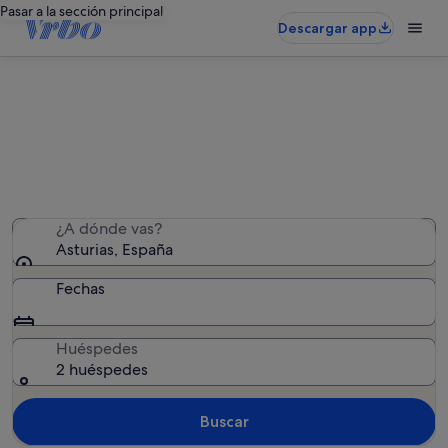
Pasar a la sección principal
Descargar app
Asturias: casas rurales
Hemos encontrado 352 casas rurales: introduce las
fechas para ver la disponibilidad
¿A dónde vas?
Asturias, España
Fechas
Huéspedes
2 huéspedes
Buscar