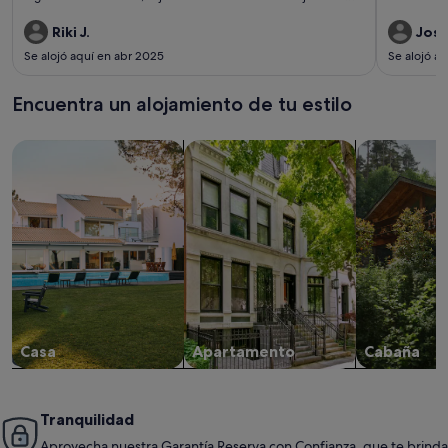
gustó mucho esta escapada a Asturias para conocerla. Seguro
que repetiremos.
Riki J.
Jose
Se alojó aquí en abr 2025
Se alojó a
Encuentra un alojamiento de tu estilo
Busca casas
Busca apartamentos
Buscar caba
Casa
Apartamento
Cabaña
Tranquilidad
Aprovecha nuestra Garantía Reserva con Confianza, que te brinda