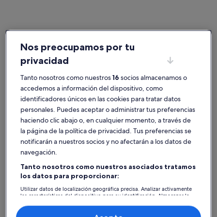
Nos preocupamos por tu
España
Casas rurales en Asturias
Ciudades populares de Asturias
privacidad
Tanto nosotros como nuestros
16
socios almacenamos o
Gijón
Oviedo
accedemos a información del dispositivo, como
identificadores únicos en las cookies para tratar datos
personales. Puedes aceptar o administrar tus preferencias
haciendo clic abajo o, en cualquier momento, a través de
la página de la política de privacidad. Tus preferencias se
notificarán a nuestros socios y no afectarán a los datos de
navegación.
Tanto nosotros como nuestros asociados tratamos
los datos para proporcionar:
Gijón
Oviedo
Gijón
Oviedo
Encuentra la casa rural perfecta
Utilizar datos de localización geográfica precisa. Analizar activamente
las características del dispositivo para su identificación. Almacenar la
en Asturias
información en un dispositivo y/o acceder a ella. Publicidad y
contenido personalizados, medición de publicidad y contenido,
investigación de audiencia y desarrollo de servicios.