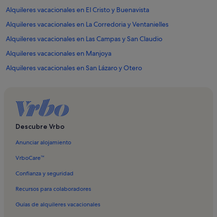
Alquileres vacacionales en El Cristo y Buenavista
Alquileres vacacionales en La Corredoria y Ventanielles
Alquileres vacacionales en Las Campas y San Claudio
Alquileres vacacionales en Manjoya
Alquileres vacacionales en San Lázaro y Otero
Alquileres vacacionales en Hospital Universitario Central de Asturias
Alquileres vacacionales en Asturias
Alquileres vacacionales en Escamplero
Alquileres vacacionales en Museo y circuito Fernando Alonso
Descubre Vrbo
Alquileres vacacionales en Loriana
Anunciar alojamiento
Alquileres vacacionales en Lugo de Llanera
VrboCare™
Alquileres vacacionales en Lugones
Confianza y seguridad
Alquileres vacacionales en Peñanes
Recursos para colaboradores
Alquileres vacacionales en Ribera de Arriba
Guías de alquileres vacacionales
Alquileres vacacionales en Argame