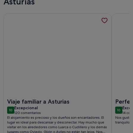
Asturias
Más información sobre Apartamento para 4 personas con pisc
Más infor
Más información sobre Apartamento para 4 personas con pisc
Más infor
Viaje familiar a Asturias
Perfec
excepcional
exce
Excepcional
Exce
10
10
10 de 10
10 de 10
120 comentarios
14 com
(120 comentarios)
(14 
El alojamiento es precioso y los dueños son encantadores. El
Nos gustó m
lugar es ideal para descansar y desconectar. Hay mucho que
tranquilo
visitar en los alrededores como Luarca o Cudillero y los demás
lugares como Oviedo, Gijón o Aviles no están tan lejos. Nos