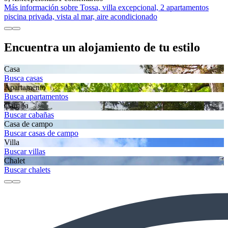
Más información sobre Tossa, villa excepcional, 2 apartamentos
piscina privada, vista al mar, aire acondicionado
Encuentra un alojamiento de tu estilo
Casa
Busca casas
Apartamento
Busca apartamentos
Cabaña
Buscar cabañas
Casa de campo
Buscar casas de campo
Villa
Buscar villas
Chalet
Buscar chalets