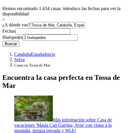
Hemos encontrado 1.434 casas: introduce las fechas para ver la
disponibilidad
¿A dónde vas?
Fechas
Huéspedes
Buscar
Cataluña
España
Inicio
Selva
Casas en Tossa de Mar
Encuentra la casa perfecta en Tossa de
Mar
Más información sobre Casa de
vacaciones 'Masía Can Garriga, Avia' con vistas a la
montaña, terraza privada y Wi-Fi