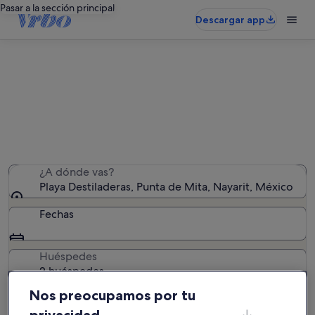
Pasar a la sección principal
Descargar app
Encuentra casas cerca de Playa
Destiladeras
Hemos encontrado 950 casas: introduce las fechas para
ver la disponibilidad
¿A dónde vas?
Playa Destiladeras, Punta de Mita, Nayarit, México
Fechas
Huéspedes
2 huéspedes
Nos preocupamos por tu
Buscar
privacidad