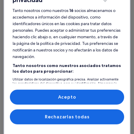
Tanto nosotros como nuestros
16
socios almacenamos o
accedemos a información del dispositivo, como
identificadores únicos en las cookies para tratar datos
Punta de Mita
Casas en Playa Destiladeras
personales. Puedes aceptar o administrar tus preferencias
Encuentra la casa perfecta en
haciendo clic abajo o, en cualquier momento, a través de
la página de la política de privacidad. Tus preferencias se
Playa Destiladeras
notificarán a nuestros socios y no afectarán a los datos de
navegación.
Más información sobre Casa Serenity Beach home
Más infor
Tanto nosotros como nuestros asociados tratamos
los datos para proporcionar:
Utilizar datos de localización geográfica precisa. Analizar activamente
las características del dispositivo para su identificación. Almacenar la
información en un dispositivo y/o acceder a ella. Publicidad y
contenido personalizados, medición de publicidad y contenido,
investigación de audiencia y desarrollo de servicios.
Acepto
Lista de asociados (proveedores)
Rechazarlas todas