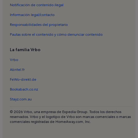
Notificación de contenido ilegal
Alquileres vacacionales en Vale Navio
Información legal/contacto
Alquileres vacacionales en Aroal
Responsabilidades del propietario
Alquileres vacacionales en Boliqueime
Pautas sobre el contenido y cómo denunciar contenido
Alquileres vacacionales en Estibeira
Alquileres vacacionales en Ferrarias
La familia Vrbo
Alquileres vacacionales en Maritenda
Vrbo
Alquileres vacacionales en Karting de Almancil
Abritel.fr
Alquileres vacacionales en Escanxinhas
FeWo-direkt.de
Alquileres vacacionales en Vale de Águas de Baixo
Bookabach.co.nz
Alquileres vacacionales en Cavacos
Stayz.com.au
Alquileres vacacionales en Vale do Garrão
Alquileres vacacionales en Dunas Douradas Beach Club
© 2026 Vrbo, una empresa de Expedia Group. Todos los derechos
reservados. Vrbo y el logotipo de Vrbo son marcas comerciales o marcas
Alquileres vacacionales en Vale do Lobo
comerciales registradas de HomeAway.com, Inc.
Alquileres vacacionales en Campo de golf Oceanico Vale do Lobo