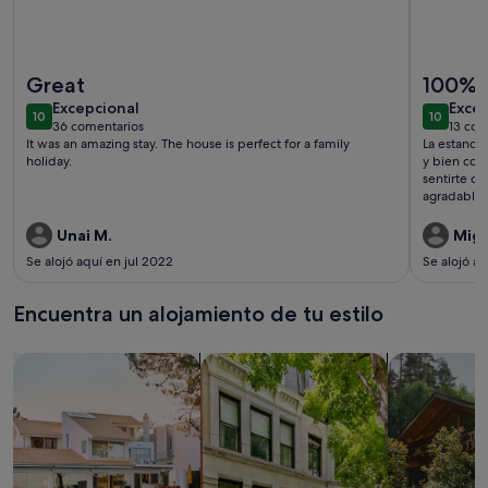
Más información sobre Villa de lujo con gran piscina privada 
Más infor
Great
100% 
excepcional
exce
Excepcional
Exce
10
10
10 de 10
10 de 10
36 comentarios
13 com
(36 comentarios)
(13 
It was an amazing stay. The house is perfect for a family
La estancia
holiday.
y bien com
sentirte c
agradables
Jose, que h
español, u
Unai M.
Migu
para repeti
Se alojó aquí en jul 2022
Se alojó a
Encuentra un alojamiento de tu estilo
Busca casas
Busca apartamentos
Buscar caba