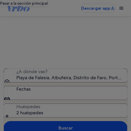
Pasar a la sección principal
Descargar app
Encuentra casas cerca de Playa de
Falesia
Hemos encontrado 3.117 casas: introduce las fechas para
ver la disponibilidad
¿A dónde vas?
Playa de Falesia, Albufeira, Distrito de Faro, Portugal
Fechas
Huéspedes
2 huéspedes
Buscar