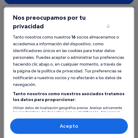
Nos preocupamos por tu
privacidad
Albufeira e Olhos de Água
Casas en Playa de Falesia
Tanto nosotros como nuestros
16
socios almacenamos o
Encuentra la casa perfecta en
accedemos a información del dispositivo, como
Playa de Falesia
identificadores únicos en las cookies para tratar datos
personales. Puedes aceptar o administrar tus preferencias
haciendo clic abajo o, en cualquier momento, a través de
Más información sobre FALÉSIA BEACH HOUSE V3 200 M 
Más info
la página de la política de privacidad. Tus preferencias se
notificarán a nuestros socios y no afectarán a los datos de
navegación.
Tanto nosotros como nuestros asociados tratamos
los datos para proporcionar:
Utilizar datos de localización geográfica precisa. Analizar activamente
las características del dispositivo para su identificación. Almacenar la
información en un dispositivo y/o acceder a ella. Publicidad y
contenido personalizados, medición de publicidad y contenido,
investigación de audiencia y desarrollo de servicios.
Acepto
Lista de asociados (proveedores)