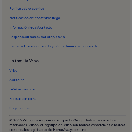
Alquileres vacacionales en Iglesia de San Lorenzo
Política sobre cookies
Alquileres vacacionales en Iglesia matriz de Sao Clemente
Notificación de contenido ilegal
Alquileres vacacionales en Karting de Almancil
Información legal/contacto
Alquileres vacacionales en Mercado Gitano de Loulé
Responsabilidades del propietario
Alquileres vacacionales en Mercado municipal de Loulé
Pautas sobre el contenido y cómo denunciar contenido
Alquileres vacacionales en Paintarena Portugal
Alquileres vacacionales en Almancil
La familia Vrbo
Alquileres vacacionales en Além
Vrbo
Alquileres vacacionales en Escanxinhas
Abritel.fr
Alquileres vacacionales en Ludo
FeWo-direkt.de
Alquileres vacacionales en Vale de Águas de Baixo
Bookabach.co.nz
Alquileres vacacionales en Cavacos
Stayz.com.au
Alquileres vacacionales en Quinta do Lago
Alquileres vacacionales en Campo de golf Laranjal en Quinta do
© 2026 Vrbo, una empresa de Expedia Group. Todos los derechos
Lago
reservados. Vrbo y el logotipo de Vrbo son marcas comerciales o marcas
comerciales registradas de HomeAway.com, Inc.