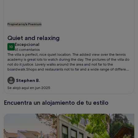
Propietario/a Premium
Más información sobre Villa con piscina privada climatizada
Quiet and relaxing
excepcional
Excepcional
10
10 de 10
61 comentarios
(61 comentarios)
The villa is perfect, nice quiet location. The added view over the tennis
academy is great lots to watch during the day. The pictures of the villa do
not do it justice. Lovely walks around the area and not far to the
boardwalk.Shops and restaurants not to far and a wide range of different
cuisines. Will be returning next year.
Stephen B.
Se alojó aquí en jun 2025
Encuentra un alojamiento de tu estilo
Busca casas
Busca apartamentos
Buscar caba