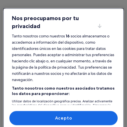
Nos preocupamos por tu
privacidad
Almancil
Casas en Vale do Lobo
Encuentra la casa perfecta en
Tanto nosotros como nuestros
16
socios almacenamos o
accedemos a información del dispositivo, como
Vale do Lobo
identificadores únicos en las cookies para tratar datos
personales. Puedes aceptar o administrar tus preferencias
Más información sobre Casa Ferreira - Apartamento de 3 dorm
Más inform
haciendo clic abajo o, en cualquier momento, a través de
la página de la política de privacidad. Tus preferencias se
notificarán a nuestros socios y no afectarán a los datos de
navegación.
Tanto nosotros como nuestros asociados tratamos
los datos para proporcionar:
Utilizar datos de localización geográfica precisa. Analizar activamente
las características del dispositivo para su identificación. Almacenar la
información en un dispositivo y/o acceder a ella. Publicidad y
contenido personalizados, medición de publicidad y contenido,
investigación de audiencia y desarrollo de servicios.
Acepto
Lista de asociados (proveedores)