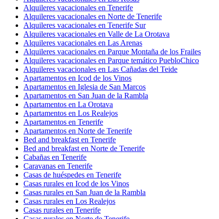
Alquileres vacacionales en Tenerife
Alquileres vacacionales en Norte de Tenerife
Alquileres vacacionales en Tenerife Sur
Alquileres vacacionales en Valle de La Orotava
Alquileres vacacionales en Las Arenas
Alquileres vacacionales en Parque Montaña de los Frailes
Alquileres vacacionales en Parque temático PuebloChico
Alquileres vacacionales en Las Cañadas del Teide
Apartamentos en Icod de los Vinos
Apartamentos en Iglesia de San Marcos
Apartamentos en San Juan de la Rambla
Apartamentos en La Orotava
Apartamentos en Los Realejos
Apartamentos en Tenerife
Apartamentos en Norte de Tenerife
Bed and breakfast en Tenerife
Bed and breakfast en Norte de Tenerife
Cabañas en Tenerife
Caravanas en Tenerife
Casas de huéspedes en Tenerife
Casas rurales en Icod de los Vinos
Casas rurales en San Juan de la Rambla
Casas rurales en Los Realejos
Casas rurales en Tenerife
Casas rurales en Norte de Tenerife