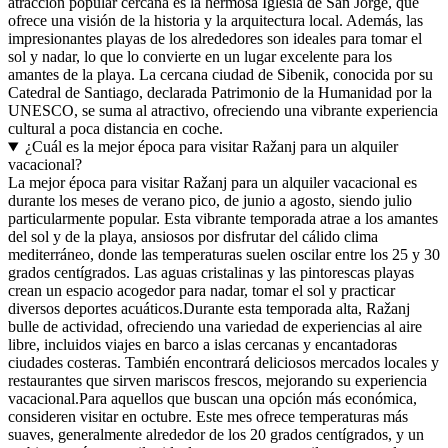
atracción popular cercana es la hermosa Iglesia de San Jorge, que
ofrece una visión de la historia y la arquitectura local. Además, las
impresionantes playas de los alrededores son ideales para tomar el
sol y nadar, lo que lo convierte en un lugar excelente para los
amantes de la playa. La cercana ciudad de Sibenik, conocida por su
Catedral de Santiago, declarada Patrimonio de la Humanidad por la
UNESCO, se suma al atractivo, ofreciendo una vibrante experiencia
cultural a poca distancia en coche.
¿Cuál es la mejor época para visitar Ražanj para un alquiler
vacacional?
La mejor época para visitar Ražanj para un alquiler vacacional es
durante los meses de verano pico, de junio a agosto, siendo julio
particularmente popular. Esta vibrante temporada atrae a los amantes
del sol y de la playa, ansiosos por disfrutar del cálido clima
mediterráneo, donde las temperaturas suelen oscilar entre los 25 y 30
grados centígrados. Las aguas cristalinas y las pintorescas playas
crean un espacio acogedor para nadar, tomar el sol y practicar
diversos deportes acuáticos.Durante esta temporada alta, Ražanj
bulle de actividad, ofreciendo una variedad de experiencias al aire
libre, incluidos viajes en barco a islas cercanas y encantadoras
ciudades costeras. También encontrará deliciosos mercados locales y
restaurantes que sirven mariscos frescos, mejorando su experiencia
vacacional.Para aquellos que buscan una opción más económica,
consideren visitar en octubre. Este mes ofrece temperaturas más
suaves, generalmente alrededor de los 20 grados centígrados, y un