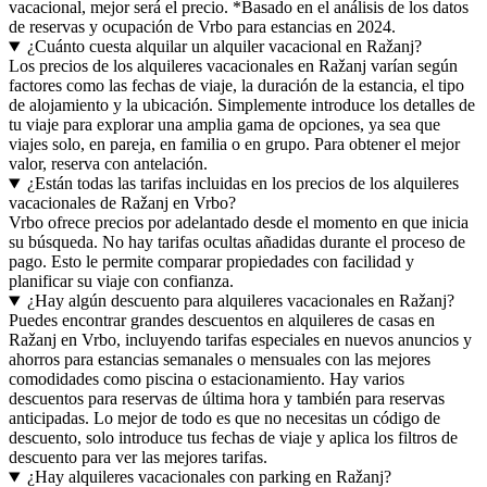
vacacional, mejor será el precio. *Basado en el análisis de los datos
de reservas y ocupación de Vrbo para estancias en 2024.
¿Cuánto cuesta alquilar un alquiler vacacional en Ražanj?
Los precios de los alquileres vacacionales en Ražanj varían según
factores como las fechas de viaje, la duración de la estancia, el tipo
de alojamiento y la ubicación. Simplemente introduce los detalles de
tu viaje para explorar una amplia gama de opciones, ya sea que
viajes solo, en pareja, en familia o en grupo. Para obtener el mejor
valor, reserva con antelación.
¿Están todas las tarifas incluidas en los precios de los alquileres
vacacionales de Ražanj en Vrbo?
Vrbo ofrece precios por adelantado desde el momento en que inicia
su búsqueda. No hay tarifas ocultas añadidas durante el proceso de
pago. Esto le permite comparar propiedades con facilidad y
planificar su viaje con confianza.
¿Hay algún descuento para alquileres vacacionales en Ražanj?
Puedes encontrar grandes descuentos en alquileres de casas en
Ražanj en Vrbo, incluyendo tarifas especiales en nuevos anuncios y
ahorros para estancias semanales o mensuales con las mejores
comodidades como piscina o estacionamiento. Hay varios
descuentos para reservas de última hora y también para reservas
anticipadas. Lo mejor de todo es que no necesitas un código de
descuento, solo introduce tus fechas de viaje y aplica los filtros de
descuento para ver las mejores tarifas.
¿Hay alquileres vacacionales con parking en Ražanj?