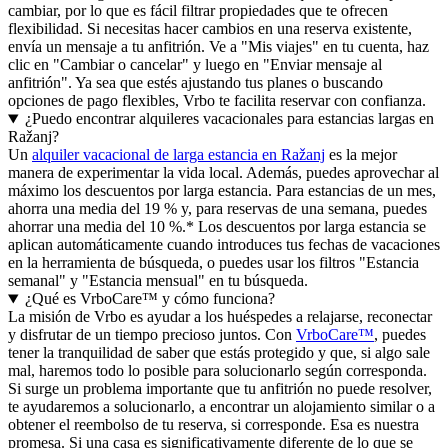
cambiar, por lo que es fácil filtrar propiedades que te ofrecen
flexibilidad. Si necesitas hacer cambios en una reserva existente,
envía un mensaje a tu anfitrión. Ve a "Mis viajes" en tu cuenta, haz
clic en "Cambiar o cancelar" y luego en "Enviar mensaje al
anfitrión". Ya sea que estés ajustando tus planes o buscando
opciones de pago flexibles, Vrbo te facilita reservar con confianza.
¿Puedo encontrar alquileres vacacionales para estancias largas en
Ražanj?
Un
alquiler vacacional de larga estancia en Ražanj
es la mejor
manera de experimentar la vida local. Además, puedes aprovechar al
máximo los descuentos por larga estancia. Para estancias de un mes,
ahorra una media del 19 % y, para reservas de una semana, puedes
ahorrar una media del 10 %.* Los descuentos por larga estancia se
aplican automáticamente cuando introduces tus fechas de vacaciones
en la herramienta de búsqueda, o puedes usar los filtros "Estancia
semanal" y "Estancia mensual" en tu búsqueda.
¿Qué es VrboCare™ y cómo funciona?
La misión de Vrbo es ayudar a los huéspedes a relajarse, reconectar
y disfrutar de un tiempo precioso juntos. Con
VrboCare™
, puedes
tener la tranquilidad de saber que estás protegido y que, si algo sale
mal, haremos todo lo posible para solucionarlo según corresponda.
Si surge un problema importante que tu anfitrión no puede resolver,
te ayudaremos a solucionarlo, a encontrar un alojamiento similar o a
obtener el reembolso de tu reserva, si corresponde. Esa es nuestra
promesa. Si una casa es significativamente diferente de lo que se