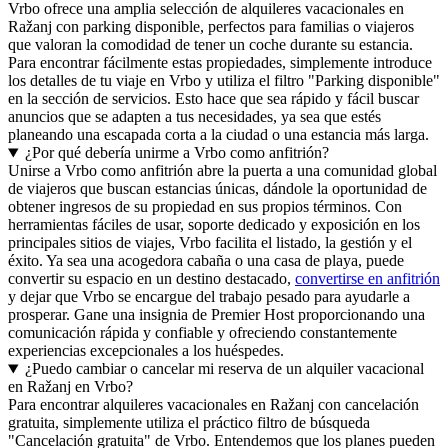
Vrbo ofrece una amplia selección de alquileres vacacionales en
Ražanj con parking disponible, perfectos para familias o viajeros
que valoran la comodidad de tener un coche durante su estancia.
Para encontrar fácilmente estas propiedades, simplemente introduce
los detalles de tu viaje en Vrbo y utiliza el filtro "Parking disponible"
en la sección de servicios. Esto hace que sea rápido y fácil buscar
anuncios que se adapten a tus necesidades, ya sea que estés
planeando una escapada corta a la ciudad o una estancia más larga.
¿Por qué debería unirme a Vrbo como anfitrión?
Unirse a Vrbo como anfitrión abre la puerta a una comunidad global
de viajeros que buscan estancias únicas, dándole la oportunidad de
obtener ingresos de su propiedad en sus propios términos. Con
herramientas fáciles de usar, soporte dedicado y exposición en los
principales sitios de viajes, Vrbo facilita el listado, la gestión y el
éxito. Ya sea una acogedora cabaña o una casa de playa, puede
convertir su espacio en un destino destacado,
convertirse en anfitrión
y dejar que Vrbo se encargue del trabajo pesado para ayudarle a
prosperar. Gane una insignia de Premier Host proporcionando una
comunicación rápida y confiable y ofreciendo constantemente
experiencias excepcionales a los huéspedes.
¿Puedo cambiar o cancelar mi reserva de un alquiler vacacional
en Ražanj en Vrbo?
Para encontrar alquileres vacacionales en Ražanj con cancelación
gratuita, simplemente utiliza el práctico filtro de búsqueda
"Cancelación gratuita" de Vrbo. Entendemos que los planes pueden