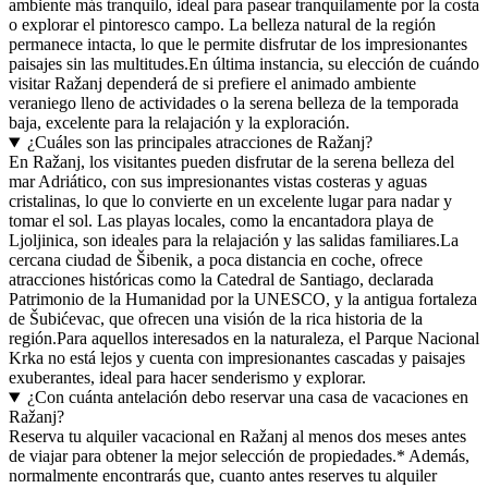
ambiente más tranquilo, ideal para pasear tranquilamente por la costa
o explorar el pintoresco campo. La belleza natural de la región
permanece intacta, lo que le permite disfrutar de los impresionantes
paisajes sin las multitudes.En última instancia, su elección de cuándo
visitar Ražanj dependerá de si prefiere el animado ambiente
veraniego lleno de actividades o la serena belleza de la temporada
baja, excelente para la relajación y la exploración.
¿Cuáles son las principales atracciones de Ražanj?
En Ražanj, los visitantes pueden disfrutar de la serena belleza del
mar Adriático, con sus impresionantes vistas costeras y aguas
cristalinas, lo que lo convierte en un excelente lugar para nadar y
tomar el sol. Las playas locales, como la encantadora playa de
Ljoljinica, son ideales para la relajación y las salidas familiares.La
cercana ciudad de Šibenik, a poca distancia en coche, ofrece
atracciones históricas como la Catedral de Santiago, declarada
Patrimonio de la Humanidad por la UNESCO, y la antigua fortaleza
de Šubićevac, que ofrecen una visión de la rica historia de la
región.Para aquellos interesados en la naturaleza, el Parque Nacional
Krka no está lejos y cuenta con impresionantes cascadas y paisajes
exuberantes, ideal para hacer senderismo y explorar.
¿Con cuánta antelación debo reservar una casa de vacaciones en
Ražanj?
Reserva tu alquiler vacacional en Ražanj al menos dos meses antes
de viajar para obtener la mejor selección de propiedades.* Además,
normalmente encontrarás que, cuanto antes reserves tu alquiler