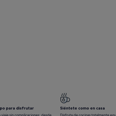
on increíbles vistas al mar, nuevo y moderno estilo
po para disfrutar
Siéntete como en casa
 viaje sin complicaciones: desde
Disfruta de cocinas totalmente eq