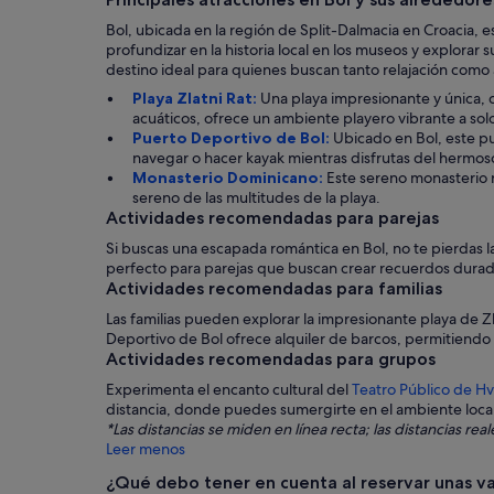
Bol, ubicada en la región de Split-Dalmacia en Croacia, es
profundizar en la historia local en los museos y explorar 
destino ideal para quienes buscan tanto relajación como
Playa Zlatni Rat:
Una playa impresionante y única, c
acuáticos, ofrece un ambiente playero vibrante a solo
Puerto Deportivo de Bol:
Ubicado en Bol, este pu
navegar o hacer kayak mientras disfrutas del hermoso
Monasterio Dominicano:
Este sereno monasterio r
sereno de las multitudes de la playa.
Actividades recomendadas para parejas
Si buscas una escapada romántica en Bol, no te pierdas la 
perfecto para parejas que buscan crear recuerdos durad
Actividades recomendadas para familias
Las familias pueden explorar la impresionante playa de Z
Deportivo de Bol ofrece alquiler de barcos, permitiendo a
Actividades recomendadas para grupos
Experimenta el encanto cultural del
Teatro Público de Hv
distancia, donde puedes sumergirte en el ambiente local 
*Las distancias se miden en línea recta; las distancias re
Leer menos
¿Qué debo tener en cuenta al reservar unas v