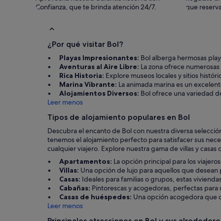
Confianza, que te brinda atención 24/7.
que reserva
¿Por qué visitar Bol?
Playas Impresionantes:
Bol alberga hermosas playa
Aventuras al Aire Libre:
La zona ofrece numerosas a
Rica Historia:
Explore museos locales y sitios históri
Marina Vibrante:
La animada marina es un excelente 
Alojamientos Diversos:
Bol ofrece una variedad d
Leer menos
Tipos de alojamiento populares en Bol
Descubra el encanto de Bol con nuestra diversa selección
tenemos el alojamiento perfecto para satisfacer sus neces
cualquier viajero. Explore nuestra gama de villas y casa
Apartamentos:
La opción principal para los viajer
Villas:
Una opción de lujo para aquellos que desean p
Casas:
Ideales para familias o grupos, estas viviend
Cabañas:
Pintorescas y acogedoras, perfectas para u
Casas de huéspedes:
Una opción acogedora que co
Leer menos
Principales atracciones en Bol y sus alrededore