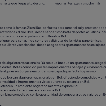
s hasta que llegas a tu destino.
piscinas, terrazas y ¡mucho más!
s como la famosa Zlatni Rat, perfectas para tomar el sol y practicar depo
ctividades al aire libre, desde senderismo hasta deportes acuáticos, par
cos para conocer el patrimonio cultural de Bol.
lugar para cenar, ir de compras y disfrutar de las vistas panorámicas.
e alquileres vacacionales, desde acogedores apartamentos hasta lujosas 
 de alquileres vacacionales. Ya sea que busque un apartamento acogedor,
idades. Bol es conocido por sus impresionantes paisajes y su vibrante cul
s de alquiler en Bol para encontrar su escapada perfecta hoy mismo.
os que buscan alquileres vacacionales en Bol, ofreciendo comodidad y un 
rivacidad e impresionantes vistas durante su estancia en Bol.
as ofrecen un ambiente hogareño mientras explora Bol.
n encantador retiro en el corazón de Bol.
mbina comodidad con la oportunidad de conocer a otros viajeros en Bo
s