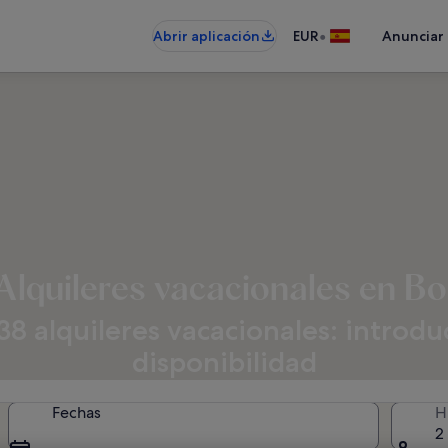
•
Abrir aplicación
EUR
Anunciar
Alquileres vacacionales en Bo
 alquileres vacacionales: introduce
disponibilidad
Fechas
H
2