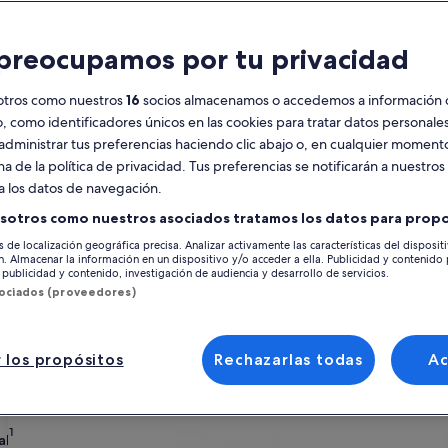
Calendario
preocupamos por tu privacidad
Tus
agosto de 2026
se
meses
otros como nuestros
16
socios almacenamos o accedemos a información 
actuales
o, como identificadores únicos en las cookies para tratar datos personal
son
lunes
martes
miércoles
jueves
viernes
sábado
domingo
lunes
m
lun.
mar.
mié.
jue.
vie.
sáb.
dom.
lun.
mar.
administrar tus preferencias haciendo clic abajo o, en cualquier momento
August
na de la política de privacidad. Tus preferencias se notificarán a nuestros
de
a los datos de navegación.
2026
1
1
2
2
y
sotros como nuestros asociados tratamos los datos para propo
September
s de localización geográfica precisa. Analizar activamente las características del disposit
3
4
5
6
7
8
7
8
9
9
 Bol, entre otros alquileres vacacionales, ¡y elige el sitio perfecto par
de
ón. Almacenar la información en un dispositivo y/o acceder a ella. Publicidad y contenido
os y cada uno de los servicios que podéis necesitar durante esos días fue
publicidad y contenido, investigación de audiencia y desarrollo de servicios.
2026.
í darás con uno que se adapte a tus preferencias, incluidas opciones d
sociados (proveedores)
10
11
12
13
14
15
14
15
1
16
17
18
19
20
21
22
21
22
2
23
 descuentos semanales: Bol
 los propósitos
Rechazarlas todas
A
v
24
25
26
27
28
29
28
29
3
30
gimnasio, vistas increíbles, perfecto para compartir
 al mar en Bol OFERTA ESPECIAL DEL 13 AL 20 DE JULIO
Galería
Villasanta De Luxe con piscina al aire 
31
al
Excepcional
(24 comentarios)
9,6
(9 comentarios)
xcepcional, (24 comentarios)
9,6 sobre 10, Excepcional, (9 comentarios)