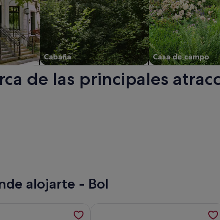
Cabaña
Casa de campo
ca de las principales atrac
 abre en una ventana nueva.
de alojarte - Bol
ise- Confort Apartamento de un dormitorio con terraza y vist
ión sobre Villa de lujo en la isla de Bol Brac para 12 pax pisci
Más información sobre Apartamento 