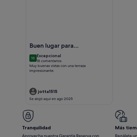
Imagen de Apartamento ático en el centro de Bol c
Buen lugar para
alojarse en bol cerca
excepcional
Excepcional
10
del puerto.
10 de 10
18 comentarios
(18 comentarios)
Muy buenas vistas con una terraza
impresionante.
jotta1515
Se alojó aquí en ago 2025
Tranquilidad
Más tiem
Aprovecha nuestra Garantía Reserva con
Regálate un