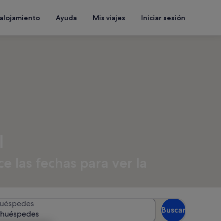
 alojamiento
Ayuda
Mis viajes
Iniciar sesión
l
 las fechas para ver la
uéspedes
Buscar
 huéspedes