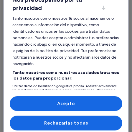
privacidad
Tanto nosotros como nuestros
16
socios almacenamos o
accedemos a información del dispositivo, como
Brovst
Alquileres vacacionales cerca de Club de Golf Oland
identificadores únicos en las cookies para tratar datos
personales. Puedes aceptar o administrar tus preferencias
Explora la página y descubre casas de vacaciones privadas cerca de
haciendo clic abajo o, en cualquier momento, a través de
Club de Golf Oland ideales para tu viaje. Tanto si viajas con un grupo
la página de la política de privacidad. Tus preferencias se
de amigos como con tu mascota, las casas de vacaciones ofrecen
notificarán a nuestros socios y no afectarán a los datos de
todos y cada uno de los servicios que podéis necesitar durante esos
navegación.
días fuera, como, por ejemplo, wifi y chimenea. Aquí hallarás un
alquiler que se ajuste a lo que buscas, incluidos lugares para no
Tanto nosotros como nuestros asociados tratamos
fumadores y con características de accesibilidad.
los datos para proporcionar:
Utilizar datos de localización geográfica precisa. Analizar activamente
las características del dispositivo para su identificación. Almacenar la
información en un dispositivo y/o acceder a ella. Publicidad y
Encuentra un alojamiento de tu estilo
contenido personalizados, medición de publicidad y contenido,
investigación de audiencia y desarrollo de servicios.
Acepto
Lista de asociados (proveedores)
Busca casas
Busca apartamentos
Buscar caba
Rechazarlas todas