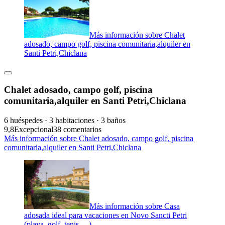
Más información sobre Chalet
adosado, campo golf, piscina comunitaria,alquiler en
Santi Petri,Chiclana
Chalet adosado, campo golf, piscina
comunitaria,alquiler en Santi Petri,Chiclana
6 huéspedes · 3 habitaciones · 3 baños
9,8
Excepcional
38 comentarios
Más información sobre Chalet adosado, campo golf, piscina
comunitaria,alquiler en Santi Petri,Chiclana
Más información sobre Casa
adosada ideal para vacaciones en Novo Sancti Petri
(playa, golf, tenis …)